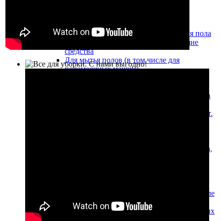
Профессиональные моющие средства
Моющие средства для окон
Моющие и дезинфицирующие средства для пола
Антисептические и дезинфицирующие
средства
Для мытья полов (в том числе для
поломоечных машин)
Для уборки ковров (в том числе для
ковровых экстракторов)
Химические средства для обработки полов
из мрамора и гранита
Моющие средства для туалетов и ванных комнат.
Жидкое мыло
Для уборки туалетов и ванных комнат
Жидкое мыло
Щелочные моющие средства для удаления масла,
жира и сильных загрязнений
Кислотные моющие средства для санузлов и
послестроительной уборки
Моющие средства Econom-класса Прогресс
Моющие средства для чистки ковров (в том числе
для моющих пылесосов)
Низкопенные моющие средства для поломоечных
машин