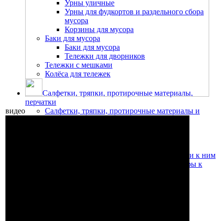
Урны уличные
Урны для фудкортов и раздельного сбора
мусора
Корзины для мусора
Баки для мусора
Баки для мусора
Тележки для дворников
Тележки с мешками
Колёса для тележек
Салфетки, тряпки, протирочные материалы,
перчатки
видео
Салфетки, тряпки, протирочные материалы и
держатели к ним
Салфетки из микрофибры
Салфетки для мытья стекол
Метёлки для уборки пыли
Протирочные материалы и держатели к ним
Медицинские простыни и диспенсеры к
ним
Салфетки бумажные и диспенсеры
Тряпки для уборки пола и других
поверхностей
Перчатки
Перчатки