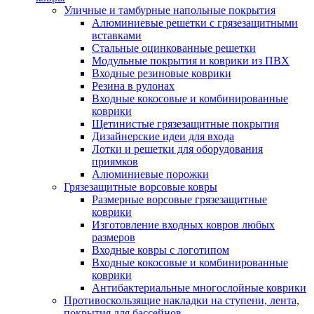
Уличные и тамбурные напольные покрытия
Алюминиевые решетки с грязезащитными
вставками
Стальные оцинкованные решетки
Модульные покрытия и коврики из ПВХ
Входные резиновые коврики
Резина в рулонах
Входные кокосовые и комбинированные
коврики
Щетинистые грязезащитные покрытия
Дизайнерские идеи для входа
Лотки и решетки для оборудования
приямков
Алюминиевые порожки
Грязезащитные ворсовые ковры
Размерные ворсовые грязезащитные
коврики
Изготовление входных ковров любых
размеров
Входные ковры с логотипом
Входные кокосовые и комбинированные
коврики
Антибактериальные многослойные коврики
Противоскользящие накладки на ступени, лента,
покрытия для бассейнов