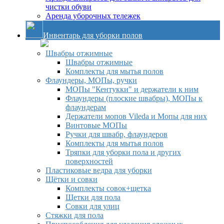
чистки обуви
Аренда уборочных тележек
Инвентарь для уборки полов
Швабры отжимные
Швабры отжимные
Комплекты для мытья полов
Флаундеры, МОПы, ручки
МОПы "Кентукки" и держатели к ним
Флаундеры (плоские швабры), МОПы к
флаундерам
Держатели мопов Vileda и Мопы для них
Винтовые МОПы
Ручки для швабр, флаундеров
Комплекты для мытья полов
Тряпки для уборки пола и других
поверхностей
Пластиковые ведра для уборки
Щётки и совки
Комплекты совок+щетка
Щетки для пола
Совки для улиц
Стяжки для пола