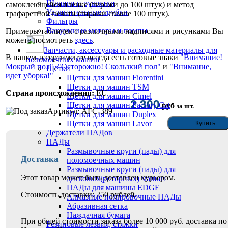
Шланги и рукоятки
самоклеющейся пленке (тиражи до 100 штук) и метод
Удлинительные трубки
трафаретной печати (тиражи свыше 100 штук).
Фильтры
Вакуумные моторы и помпы
Примеры табличек с различными надписями и рисунками Вы
можете посмотреть
здесь
.
Запчасти, аксессуары и расходные материалы для
В нашем ассортименте всегда есть готовые знаки
"Внимание!
поломоечных машин
Мокрый пол"
,
"Осторожно! Скользкий пол"
и
"Внимание,
Щётки
идет уборка!"
Щетки для машин Fiorentini
Щетки для машин TSM
Страна происхождения:
EU
Щетки для машин Cimel
2 300
Щетки для машин Factory Cat
руб
за шт.
Артикул: AFC-389
Щетки для машин Duplex
Щетки для машин Lavor
Держатели ПАДов
ПАДы
Размывочные круги (пады) для
Доставка
поломоечных машин
Размывочные круги (пады) для
Этот товар может быть доставлен курьером.
дисковых(роторных) машин
ПАДы для машины EDGE
Стоимость доставки: 250 рублей.
Алмазные полировочные ПАДы
Абразивная сетка
Наждачная бумага
При общей стоимости заказа более 10 000 руб. доставка по
Резиновые лезвия, стяжки