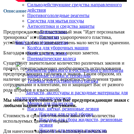
Сильнодействующие средства направленного
действия
Описание
Противогололедные реагенты
Средства для мытья посуды
Антисептики и средства защиты
Антисептики
Предупреждающий пластиковый знак "Идет персональная
Перчатки
тренировка" изготовлен из ударопрочного пластика,
Колёса и колёсные опоры
устойчив, удобен и занимает очень мало места при хранении.
Колёса для уборочных машин
Благодаря ярким цветам, знак хорошо заметен.
Колёса для тележек
Пневматические колеса
Существует значительное количество различных законов и
правил, предписывающих необходимость использования
Элементы офисного и гостиничного интерьера
предупреждающих табличек и знаков. Таким образом, их
Барьерные стойки и тензаторы
наличие не только снижает вероятность получения травм
Тележки для гостиничного багажа
сотрудниками и клиентами, но и защищает Вас от разного
рода штрафов и взысканий.
Запчасти, аксессуары и расходные материалы для
пылесосов, пылеводососов
Мы можем изготовить для Вас предупреждающие знаки с
Мешки для пылесосов
любыми надписями и рисунками.
Насадки, щётки, резиновые лезвия
Насадки для сухой уборки
Стоимость и срок изготовления зависят от количества
Насадки для сбора жидкости, резиновые
используемых цветов и тиража.
лезвия
Насадки для моющих пылесосов
Для нанесения надписей мы используем печать на