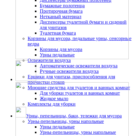
Диспенсеры бумажных полотенец
Бумажные полотенца
Протирочная бумага
Нетканый материал
Диспенсеры туалетной бумаги и сидений
для унитазов
Туалетная бумага
Корзины для мусора, педальные урны, сенсорные
ведра
Корзины для мусора
Урны педальные
Освежители воздуха
Автоматические освежители воздуха
Ручные освежители воздуха
Ершики для унитаза, приспособления для
прочистки стоков
Моющие средства для туалетов и ванных комнат
Для уборки туалетов и ванных комнат
Жидкое мыло
Комплекты для уборки
Урны, пепельницы, баки, тележки для мусора
Урны-пепельницы, урны напольные
Урны педальные
Урны-пепельницы, урны напольные