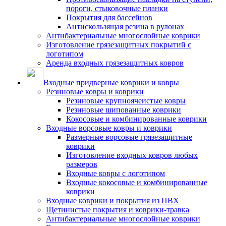
пороги, стыковочные планки
Покрытия для бассейнов
Антискользящая резина в рулонах
Антибактериальные многослойные коврики
Изготовление грязезащитных покрытий с
логотипом
Аренда входных грязезащитных ковров
Входные придверные коврики и ковры
Резиновые ковры и коврики
Резиновые крупноячеистые ковры
Резиновые шипованные коврики
Кокосовые и комбинированные коврики
Входные ворсовые ковры и коврики
Размерные ворсовые грязезащитные
коврики
Изготовление входных ковров любых
размеров
Входные ковры с логотипом
Входные кокосовые и комбинированные
коврики
Входные коврики и покрытия из ПВХ
Щетинистые покрытия и коврики-травка
Антибактериальные многослойные коврики