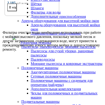
2 185
руб
за шт.
Щётки
Шланги
Фильтры для воды
Дополнительные приспособления
Аренда оборудования для высотной мойки окон
Аренда оборудования для высотной мойки
окон
Фильтры очистки воды необходимо использовать при работе
Дополнительное оборудование
с мойками высокого давления, поскольку мелкий песок и
другие загрязнения, содержащиеся воде, могут привести к
Уборочная техника
преждевременному износу мотора мойки и дорогостоящему
Пылесосы, пылеводососы, моющие пылесосы
ремонту.
Пылесосы для сухой уборки, ранцевые
пылесосы
Пылеводососы
Моющие пылесосы и ковровые экстракторы
Поломоечные машины
Аккумуляторные поломоечные машины
Сетевые поломоечные машины
Поломоечные машины с сиденьем для
оператора (райдеры)
Дополнительная комплектация
Чехлы для поломоечных и подметальных
машин
Подметальные машины