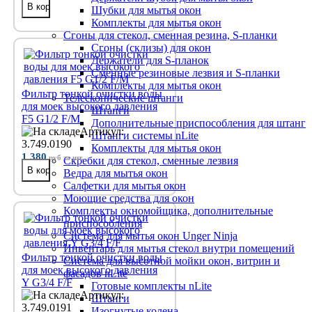
Шубки для мытья окон
Комплекты для мытья окон
Сгоны для стекол, сменная резина, S-планки
Сгоны (склизы) для окон
Держатели для S-планок
Сменные резиновые лезвия и S-планки
Комплекты для мытья окон
Фильтр тонкой очистки воды
Телескопические штанги
для моек высокого давления
Штанги
F5 G1/2 F/M
Дополнительные приспособления для штанг
Артикул:
Штанги системы nLite
3.749.0190
Комплекты для мытья окон
1 380
руб
за шт.
Скребки для стекол, сменные лезвия
Ведра для мытья окон
Салфетки для мытья окон
Моющие средства для окон
Комплекты окномойщика, дополнительные
приспособления
Система для мытья окон Unger Ninja
Инвентарь для мытья стекол внутри помещений
Фильтр тонкой очистки воды
Система для высотной мойки окон, витрин и
для моек высокого давления
фасадов nLite
Y G3/4 F/F
Готовые комплекты nLite
Артикул:
Штанги
3.749.0191
Изогнутые колена