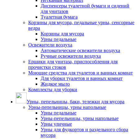
Нетканый материал
Диспенсеры туалетной бумаги и сидений
для унитазов
Туалетная бумага
Корзины для мусора, педальные урны, сенсорные
ведра
Корзины для мусора
Урны педальные
Освежители воздуха
Автоматические освежители воздуха
Ручные освежители воздуха
Ершики для унитаза, приспособления для
прочистки стоков
Моющие средства для туалетов и ванных комнат
Для уборки туалетов и ванных комнат
Жидкое мыло
Комплекты для уборки
Урны, пепельницы, баки, тележки для мусора
Урны-пепельницы, урны напольные
Урны педальные
Урны-пепельницы, урны напольные
Урны уличные
Урны для фудкортов и раздельного сбора
мусора