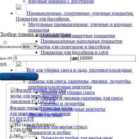
Входные коврики с логотипом
Промышленные, спортивные, уличные покрытия.
Покрытия для бассейнов.
Модульные промышленные, уличные и входные
покрытия
Подбор товара по параметрам
Входные грязезащитные покрытия
Промышленные напольные покрытия
/>
Покрытия для спортзалов и бассейнов
Производитель
Покрытия для бассейнов и саун
от
Антибактериальные многослойные коврики
до
Цена
руб.
Всё для уборки снега и льда, противогололедные
реагенты
Лопаты для снега, скреперы, движки, ледорубы,
противогололедные реагенты
Лопаты для уборки снега
Движки и движки-скреперы для снега
Скребки и ледорубы
Фильтр тонкой очистки воды
Противогололедные реагенты
для моек высокого давления
Метлы уличные
F5 G1/2 F/F
Артикул:
Инвентарь для мытья стекол
3.749.0299
Держатели и шубки
1 265
руб
за шт.
Держатели шубок для мытья окон