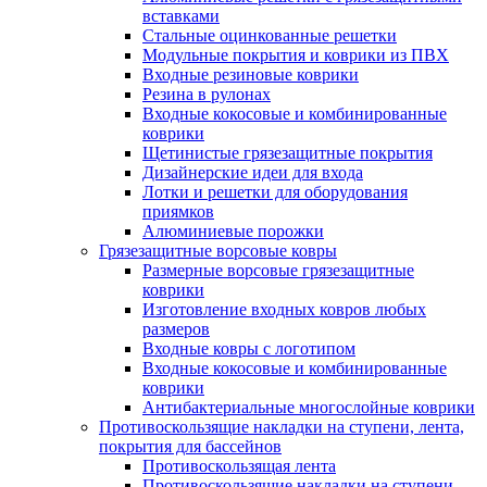
вставками
Стальные оцинкованные решетки
Модульные покрытия и коврики из ПВХ
Входные резиновые коврики
Резина в рулонах
Входные кокосовые и комбинированные
коврики
Щетинистые грязезащитные покрытия
Дизайнерские идеи для входа
Лотки и решетки для оборудования
приямков
Алюминиевые порожки
Грязезащитные ворсовые ковры
Размерные ворсовые грязезащитные
коврики
Изготовление входных ковров любых
размеров
Входные ковры с логотипом
Входные кокосовые и комбинированные
коврики
Антибактериальные многослойные коврики
Противоскользящие накладки на ступени, лента,
покрытия для бассейнов
Противоскользящая лента
Противоскользящие накладки на ступени,