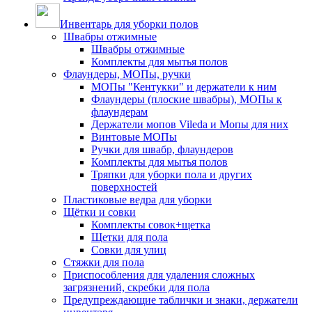
Инвентарь для уборки полов
Швабры отжимные
Швабры отжимные
Комплекты для мытья полов
Флаундеры, МОПы, ручки
МОПы "Кентукки" и держатели к ним
Флаундеры (плоские швабры), МОПы к
флаундерам
Держатели мопов Vileda и Мопы для них
Винтовые МОПы
Ручки для швабр, флаундеров
Комплекты для мытья полов
Тряпки для уборки пола и других
поверхностей
Пластиковые ведра для уборки
Щётки и совки
Комплекты совок+щетка
Щетки для пола
Совки для улиц
Стяжки для пола
Приспособления для удаления сложных
загрязнений, скребки для пола
Предупреждающие таблички и знаки, держатели