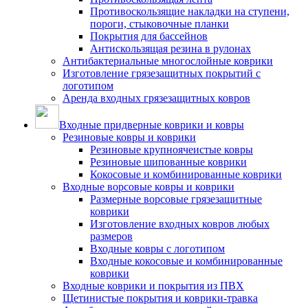
Противоскользящие накладки на ступени,
пороги, стыковочные планки
Покрытия для бассейнов
Антискользящая резина в рулонах
Антибактериальные многослойные коврики
Изготовление грязезащитных покрытий с
логотипом
Аренда входных грязезащитных ковров
Входные придверные коврики и ковры
Резиновые ковры и коврики
Резиновые крупноячеистые ковры
Резиновые шипованные коврики
Кокосовые и комбинированные коврики
Входные ворсовые ковры и коврики
Размерные ворсовые грязезащитные
коврики
Изготовление входных ковров любых
размеров
Входные ковры с логотипом
Входные кокосовые и комбинированные
коврики
Входные коврики и покрытия из ПВХ
Щетинистые покрытия и коврики-травка