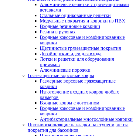
Алюминиевые решетки с грязезащитными
вставками
Стальные оцинкованные решетки
Модульные покрытия и коврики из ПВХ
Входные резиновые коврики
Резина в рулонах
Входные кокосовые и комбинированные
коврики
Щетинистые грязезащитные покрытия
Дизайнерские идеи для входа
Лотки и решетки для оборудования
приямков
Алюминиевые порожки
Грязезащитные ворсовые ковры
Размерные ворсовые грязезащитные
коврики
Изготовление входных ковров любых
размеров
Входные ковры с логотипом
Входные кокосовые и комбинированные
коврики
Антибактериальные многослойные коврики
Противоскользящие накладки на ступени, лента,
покрытия для бассейнов
Противоскользящая лента