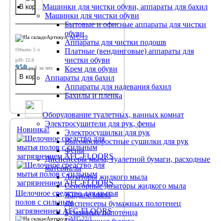
Машинки для чистки обуви, аппараты для бахил
Машинки для чистки обуви
Бытовые и офисные аппараты для чистки
обуви
Артикул:
AFC-19
Аппараты для чистки подошв
Объем: 5 л
Платные (вендинговые) аппараты для
чистки обуви
pH: 12,0
950
руб
за шт.
Крем для обуви
Аппараты для бахил
Аппараты для надевания бахил
Бахилы и пленка
Оборудование туалетных, ванных комнат
Электросушители для рук, фены
Новинка!
Электросушилки для рук
Высокоскоростные сушилки для рук
Фены
Диспенсеры мыла, туалетной бумаги, расходные
материалы
Дозаторы жидкого мыла
Сенсорные дозаторы жидкого мыла
Щелочное средство для мытья
Жидкое мыло
полов с сильным
Диспенсеры бумажных полотенец
загрязнением AFC-FLOORS
Бумажные полотенца
Артикул:
AFC-22/1