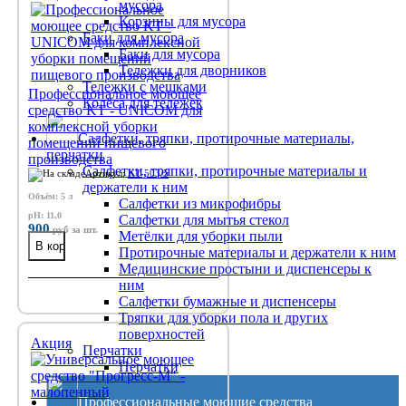
мусора
Корзины для мусора
Баки для мусора
Баки для мусора
Тележки для дворников
Тележки с мешками
Профессиональное моющее
Колёса для тележек
средство KT - UNICOM для
комплексной уборки
Салфетки, тряпки, протирочные материалы,
помещений пищевого
перчатки
производства
Салфетки, тряпки, протирочные материалы и
Артикул:
KT-503/5
держатели к ним
Объём: 5 л
Салфетки из микрофибры
рН: 11,0
Салфетки для мытья стекол
900
руб
за шт.
Метёлки для уборки пыли
Протирочные материалы и держатели к ним
Медицинские простыни и диспенсеры к
ним
Салфетки бумажные и диспенсеры
Тряпки для уборки пола и других
поверхностей
Акция
Перчатки
Перчатки
Профессиональные моющие средства