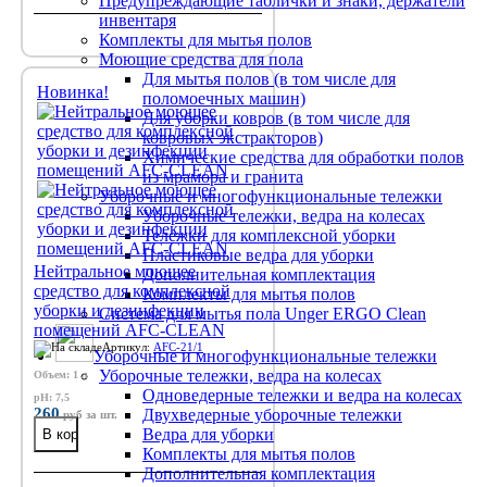
Предупреждающие таблички и знаки, держатели
инвентаря
Комплекты для мытья полов
Моющие средства для пола
Для мытья полов (в том числе для
Новинка!
поломоечных машин)
Для уборки ковров (в том числе для
ковровых экстракторов)
Химические средства для обработки полов
из мрамора и гранита
Уборочные и многофункциональные тележки
Уборочные тележки, ведра на колесах
Тележки для комплексной уборки
Пластиковые ведра для уборки
Нейтральное моющее
Дополнительная комплектация
средство для комплексной
Комплекты для мытья полов
уборки и дезинфекции
Система для мытья пола Unger ERGO Clean
помещений AFC-CLEAN
Артикул:
AFC-21/1
Уборочные и многофункциональные тележки
Уборочные тележки, ведра на колесах
Объем: 1 л
Одноведерные тележки и ведра на колесах
pH: 7,5
260
Двухведерные уборочные тележки
руб
за шт.
Ведра для уборки
Комплекты для мытья полов
Дополнительная комплектация