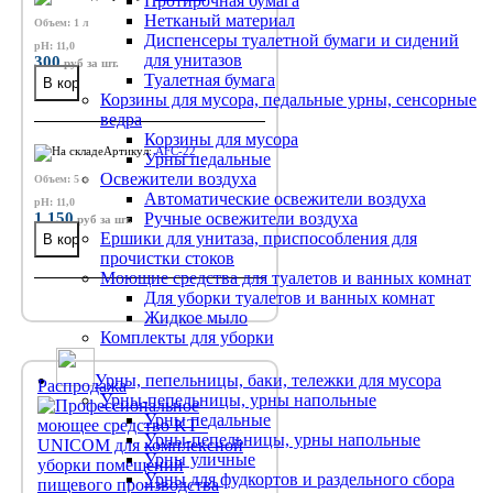
Протирочная бумага
Нетканый материал
Объем: 1 л
Диспенсеры туалетной бумаги и сидений
pH: 11,0
для унитазов
300
руб
за шт.
Туалетная бумага
Корзины для мусора, педальные урны, сенсорные
ведра
Корзины для мусора
Артикул:
AFC-22
Урны педальные
Освежители воздуха
Объем: 5 л
Автоматические освежители воздуха
pH: 11,0
1 150
Ручные освежители воздуха
руб
за шт.
Ершики для унитаза, приспособления для
прочистки стоков
Моющие средства для туалетов и ванных комнат
Для уборки туалетов и ванных комнат
Жидкое мыло
Комплекты для уборки
Урны, пепельницы, баки, тележки для мусора
Распродажа
Урны-пепельницы, урны напольные
Урны педальные
Урны-пепельницы, урны напольные
Урны уличные
Урны для фудкортов и раздельного сбора