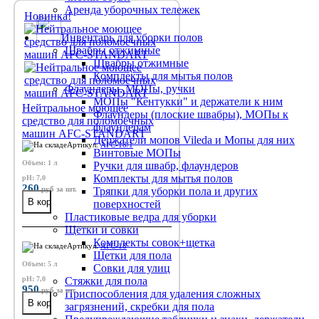
Аренда уборочных тележек
Новинка!
Инвентарь для уборки полов
Швабры отжимные
Швабры отжимные
Комплекты для мытья полов
Флаундеры, МОПы, ручки
МОПы "Кентукки" и держатели к ним
Нейтральное моющее
Флаундеры (плоские швабры), МОПы к
средство для поломоечных
флаундерам
машин AFC-STANDART
Держатели мопов Vileda и Мопы для них
Артикул:
AFC-18/1
Винтовые МОПы
Объем: 1 л
Ручки для швабр, флаундеров
Комплекты для мытья полов
pH: 7,0
260
руб
за шт.
Тряпки для уборки пола и других
поверхностей
Пластиковые ведра для уборки
Щётки и совки
Комплекты совок+щетка
Артикул:
AFC-18
Щетки для пола
Объем: 5 л
Совки для улиц
pH: 7,0
Стяжки для пола
950
руб
за шт.
Приспособления для удаления сложных
загрязнений, скребки для пола