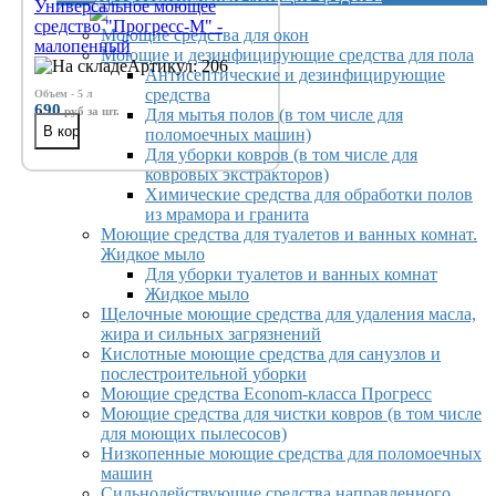
Универсальное моющее
средство "Прогресс-М" -
Моющие средства для окон
малопенный
Моющие и дезинфицирующие средства для пола
Артикул: 206
Антисептические и дезинфицирующие
средства
Объем - 5 л
690
руб
за шт.
Для мытья полов (в том числе для
поломоечных машин)
Для уборки ковров (в том числе для
ковровых экстракторов)
Химические средства для обработки полов
из мрамора и гранита
Моющие средства для туалетов и ванных комнат.
Жидкое мыло
Для уборки туалетов и ванных комнат
Жидкое мыло
Щелочные моющие средства для удаления масла,
жира и сильных загрязнений
Кислотные моющие средства для санузлов и
послестроительной уборки
Моющие средства Econom-класса Прогресс
Моющие средства для чистки ковров (в том числе
для моющих пылесосов)
Низкопенные моющие средства для поломоечных
машин
Сильнодействующие средства направленного