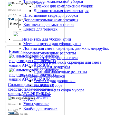
Тележки для комплексной уборки
Артикул:
AFC-21
Тележки для комплексной уборки
Объем: 5 л
Дополнительная комплектация
Пластиковые ведра для уборки
pH: 7,5
950
руб
за шт.
Дополнительная комплектация
Комплекты для мытья полов
Колёса для тележек
Инвентарь для уборки улиц
Метлы и щетки для уборки улиц
Лопаты для снега, скреперы, движки, ледорубы,
Новинка!
противогололедные реагенты
Лопаты для уборки снега
Движки и движки-скреперы для снега
Скребки и ледорубы
Противогололедные реагенты
Тележки для дворников
Тележки для дворников
Сильнощелочное моющее
Баки для мусора
средство для поломоечных
Приспособления для сбора мусора
машин AFC-PREMIUM
Совки уличные
Артикул:
AFC-19/1
Грабли
Урны уличные
Объем: 1 л
Колёса для тележек
pH: 12,0
260
руб
за шт.