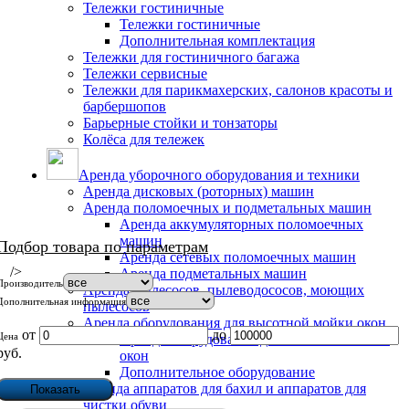
Тележки гостиничные
Тележки гостиничные
Дополнительная комплектация
Тележки для гостиничного багажа
Тележки сервисные
Тележки для парикмахерских, салонов красоты и
барбершопов
Барьерные стойки и тонзаторы
Колёса для тележек
Аренда уборочного оборудования и техники
Аренда дисковых (роторных) машин
Аренда поломоечных и подметальных машин
Аренда аккумуляторных поломоечных
машин
Подбор товара по параметрам
Аренда сетевых поломоечных машин
/>
Аренда подметальных машин
Производитель
Аренда пылесосов, пылеводососов, моющих
Дополнительная информация
пылесосов
Аренда оборудования для высотной мойки окон
от
до
Цена
Аренда оборудования для высотной мойки
руб.
окон
Дополнительное оборудование
Аренда аппаратов для бахил и аппаратов для
чистки обуви