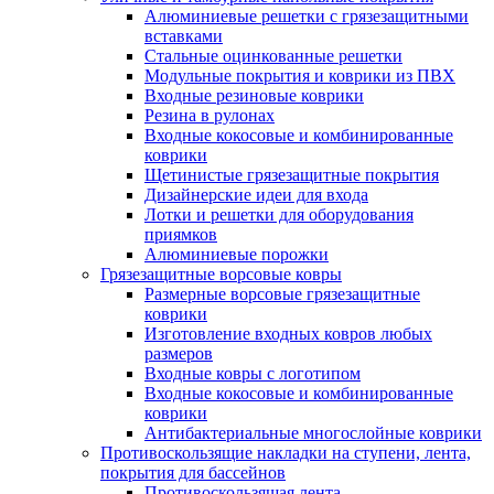
Алюминиевые решетки с грязезащитными
вставками
Стальные оцинкованные решетки
Модульные покрытия и коврики из ПВХ
Входные резиновые коврики
Резина в рулонах
Входные кокосовые и комбинированные
коврики
Щетинистые грязезащитные покрытия
Дизайнерские идеи для входа
Лотки и решетки для оборудования
приямков
Алюминиевые порожки
Грязезащитные ворсовые ковры
Размерные ворсовые грязезащитные
коврики
Изготовление входных ковров любых
размеров
Входные ковры с логотипом
Входные кокосовые и комбинированные
коврики
Антибактериальные многослойные коврики
Противоскользящие накладки на ступени, лента,
покрытия для бассейнов
Противоскользящая лента