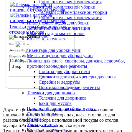
Дополнительная комплектация
Тележки для комплексной уборки
Тележки для комплексной уборки
Дополнительная комплектация
Пластиковые ведра для уборки
Тележка для сбора пищевых
Дополнительная комплектация
отходов и мусора
Комплекты для мытья полов
Артикул:
0497
Колёса для тележек
Высота - 90 см
Инвентарь для уборки улиц
Длина - 68 см
Метлы и щетки для уборки улиц
Ширина - 40 см
12 600
Лопаты для снега, скреперы, движки, ледорубы,
руб
за шт.
противогололедные реагенты
Лопаты для уборки снега
Движки и движки-скреперы для снега
Скребки и ледорубы
Противогололедные реагенты
Тележки для дворников
Тележки для дворников
Баки для мусора
Приспособления для сбора мусора
Двух- и трехполочные сервировочные тележки нашли
Совки уличные
широкое применение в ресторанах, кафе, столовых для
Грабли
развоза блюд или сбора использованой посуды со столов,
Урны уличные
мусора или грязных салфеток, скатертей.
Колёса для тележек
Тележки с пластиковыми лотками используются не только