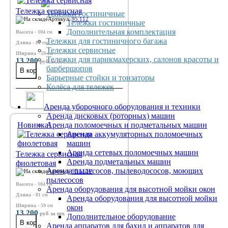
Тележка сервисная
Тележки гостиничные
Артикул:
95.112
Тележки гостиничные
Дополнительная комплектация
Высота - 104 см
Тележки для гостиничного багажа
Длина - 81 см
Тележки сервисные
Ширина - 59 см
Тележки для парикмахерских, салонов красоты и
13 200
руб
за шт.
барбершопов
Барьерные стойки и тонзаторы
Колёса для тележек
Аренда уборочного оборудования и техники
Аренда дисковых (роторных) машин
Новинка!
Аренда поломоечных и подметальных машин
Аренда аккумуляторных поломоечных
машин
Аренда сетевых поломоечных машин
Тележка сервисная
Аренда подметальных машин
фиолетовая
Аренда пылесосов, пылеводососов, моющих
Артикул:
95.112V
пылесосов
Высота - 104 см
Аренда оборудования для высотной мойки окон
Длина - 81 см
Аренда оборудования для высотной мойки
Ширина - 59 см
окон
13 200
руб
за шт.
Дополнительное оборудование
Аренда аппаратов для бахил и аппаратов для