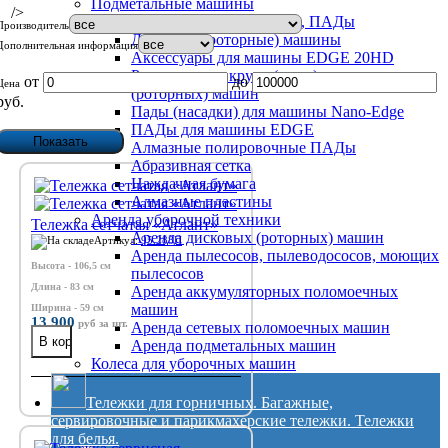
Подметальные машины
/>
Дисковые (роторные) машины, ПАДы
Производитель
Дисковые (роторные) машины
Дополнительная информация
Аксессуары для машины EDGE 20HD
Размывочные круги (пады) для дисковых
от
до
Цена
(роторных) машин
руб.
Пады (насадки) для машины Nano-Edge
ПАДы для машины EDGE
Алмазные полировочные ПАДы
Абразивная сетка
Наждачная бумага
Алмазные пластины
Аренда уборочной техники
Тележка сетчатая «Атлант»
Аренда дисковых (роторных) машин
Артикул:
95.288П
Аренда пылесосов, пылеводососов, моющих
Высота - 106,5 см
пылесосов
Длина - 83 см
Аренда аккумуляторных поломоечных
машин
Ширина - 59 см
13 900
руб
за шт.
Аренда сетевых поломоечных машин
Аренда подметальных машин
Колеса для уборочных машин
Тележки для горничных. Багажные,
сервировочные и парикмахерские тележки. Тележки
для белья.