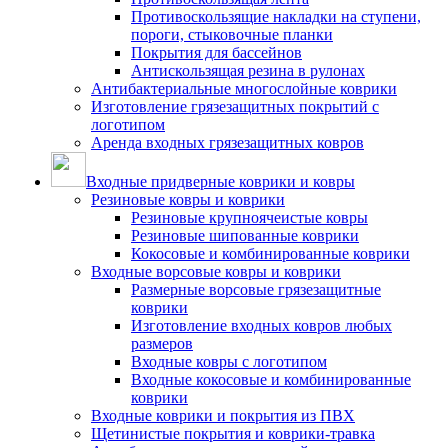
Противоскользящие накладки на ступени,
пороги, стыковочные планки
Покрытия для бассейнов
Антискользящая резина в рулонах
Антибактериальные многослойные коврики
Изготовление грязезащитных покрытий с
логотипом
Аренда входных грязезащитных ковров
Входные придверные коврики и ковры
Резиновые ковры и коврики
Резиновые крупноячеистые ковры
Резиновые шипованные коврики
Кокосовые и комбинированные коврики
Входные ворсовые ковры и коврики
Размерные ворсовые грязезащитные
коврики
Изготовление входных ковров любых
размеров
Входные ковры с логотипом
Входные кокосовые и комбинированные
коврики
Входные коврики и покрытия из ПВХ
Щетинистые покрытия и коврики-травка