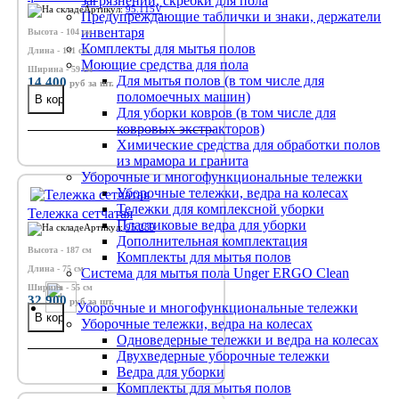
загрязнений, скребки для пола
Артикул:
95.115V
Предупреждающие таблички и знаки, держатели
инвентаря
Высота - 104 см
Комплекты для мытья полов
Длина - 141 см
Моющие средства для пола
Ширина - 59 см
Для мытья полов (в том числе для
14 400
руб
за шт.
поломоечных машин)
Для уборки ковров (в том числе для
ковровых экстракторов)
Химические средства для обработки полов
из мрамора и гранита
Уборочные и многофункциональные тележки
Уборочные тележки, ведра на колесах
Тележки для комплексной уборки
Тележка сетчатая
Пластиковые ведра для уборки
Артикул:
95.289
Дополнительная комплектация
Высота - 187 см
Комплекты для мытья полов
Длина - 75 см
Система для мытья пола Unger ERGO Clean
Ширина - 55 см
32 900
руб
за шт.
Уборочные и многофункциональные тележки
Уборочные тележки, ведра на колесах
Одноведерные тележки и ведра на колесах
Двухведерные уборочные тележки
Ведра для уборки
Комплекты для мытья полов