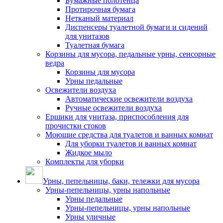
Бумажные полотенца
Протирочная бумага
Нетканый материал
Диспенсеры туалетной бумаги и сидений
для унитазов
Туалетная бумага
Корзины для мусора, педальные урны, сенсорные
ведра
Корзины для мусора
Урны педальные
Освежители воздуха
Автоматические освежители воздуха
Ручные освежители воздуха
Ершики для унитаза, приспособления для
прочистки стоков
Моющие средства для туалетов и ванных комнат
Для уборки туалетов и ванных комнат
Жидкое мыло
Комплекты для уборки
Урны, пепельницы, баки, тележки для мусора
Урны-пепельницы, урны напольные
Урны педальные
Урны-пепельницы, урны напольные
Урны уличные