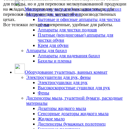
для посуды, но и для перевозки мелкоупакованной продукции
на складах, по торговому залу для выкладки товара, для
Машинки для чистки обуви, аппараты для бахил
перевозки инструментов, запчастей в производственных
Машинки для чистки обуви
цехах.
Бытовые и офисные аппараты для чистки
Все тележки легкие маневренные, удобные для работы.
обуви
Аппараты для чистки подошв
Платные (вендинговые) аппараты для
чистки обуви
Крем для обуви
Аппараты для бахил
Аппараты для надевания бахил
Бахилы и пленка
Оборудование туалетных, ванных комнат
Электросушители для рук, фены
Электросушилки для рук
Высокоскоростные сушилки для рук
Фены
Диспенсеры мыла, туалетной бумаги, расходные
материалы
Дозаторы жидкого мыла
Сенсорные дозаторы жидкого мыла
Жидкое мыло
Диспенсеры бумажных полотенец