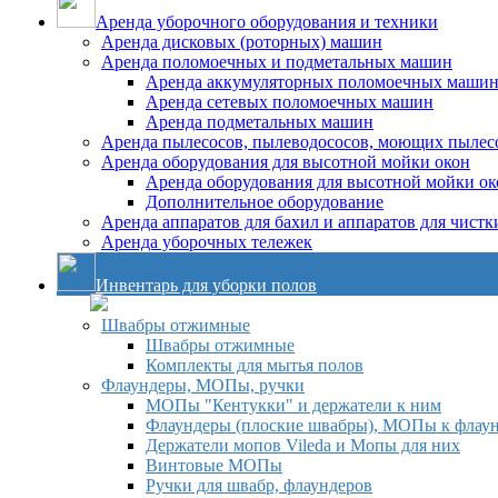
Аренда уборочного оборудования и техники
Аренда дисковых (роторных) машин
Аренда поломоечных и подметальных машин
Аренда аккумуляторных поломоечных маши
Аренда сетевых поломоечных машин
Аренда подметальных машин
Аренда пылесосов, пылеводососов, моющих пылес
Аренда оборудования для высотной мойки окон
Аренда оборудования для высотной мойки ок
Дополнительное оборудование
Аренда аппаратов для бахил и аппаратов для чистк
Аренда уборочных тележек
Инвентарь для уборки полов
Швабры отжимные
Швабры отжимные
Комплекты для мытья полов
Флаундеры, МОПы, ручки
МОПы "Кентукки" и держатели к ним
Флаундеры (плоские швабры), МОПы к флау
Держатели мопов Vileda и Мопы для них
Винтовые МОПы
Ручки для швабр, флаундеров