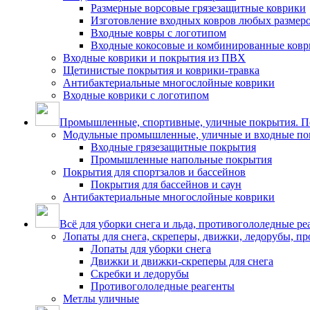
Размерные ворсовые грязезащитные коврики
Изготовление входных ковров любых размер
Входные ковры с логотипом
Входные кокосовые и комбинированные ков
Входные коврики и покрытия из ПВХ
Щетинистые покрытия и коврики-травка
Антибактериальные многослойные коврики
Входные коврики с логотипом
Промышленные, спортивные, уличные покрытия. По
Модульные промышленные, уличные и входные по
Входные грязезащитные покрытия
Промышленные напольные покрытия
Покрытия для спортзалов и бассейнов
Покрытия для бассейнов и саун
Антибактериальные многослойные коврики
Всё для уборки снега и льда, противогололедные ре
Лопаты для снега, скреперы, движки, ледорубы, п
Лопаты для уборки снега
Движки и движки-скреперы для снега
Скребки и ледорубы
Противогололедные реагенты
Метлы уличные