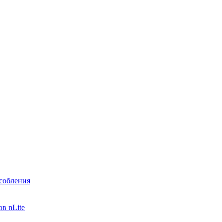
собления
в nLite