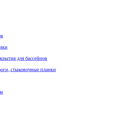
ов
рики
окрытия для бассейнов
роги, стыковочные планки
ом