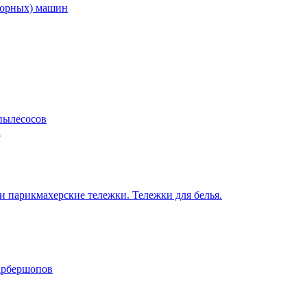
торных) машин
пылесосов
н
 парикмахерские тележки. Тележки для белья.
барбершопов