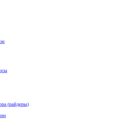
он
осы
ра (райдеры)
шин