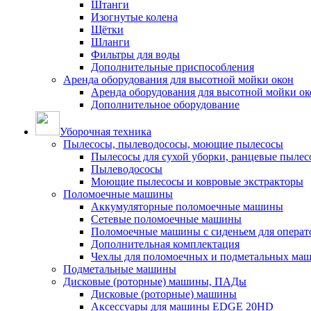
Штанги
Изогнутые колена
Щётки
Шланги
Фильтры для воды
Дополнительные приспособления
Аренда оборудования для высотной мойки окон
Аренда оборудования для высотной мойки ок
Дополнительное оборудование
Уборочная техника
Пылесосы, пылеводососы, моющие пылесосы
Пылесосы для сухой уборки, ранцевые пылес
Пылеводососы
Моющие пылесосы и ковровые экстракторы
Поломоечные машины
Аккумуляторные поломоечные машины
Сетевые поломоечные машины
Поломоечные машины с сиденьем для операто
Дополнительная комплектация
Чехлы для поломоечных и подметальных ма
Подметальные машины
Дисковые (роторные) машины, ПАДы
Дисковые (роторные) машины
Аксессуары для машины EDGE 20HD