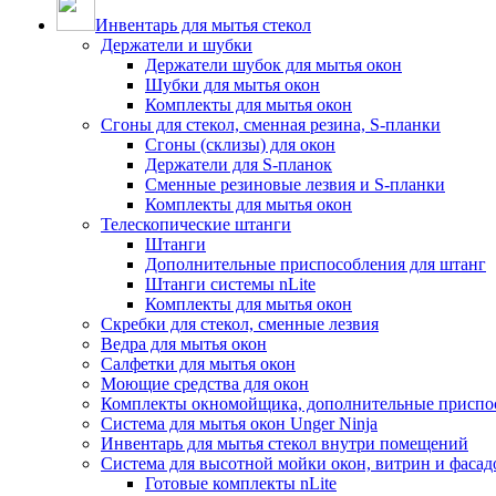
Инвентарь для мытья стекол
Держатели и шубки
Держатели шубок для мытья окон
Шубки для мытья окон
Комплекты для мытья окон
Сгоны для стекол, сменная резина, S-планки
Сгоны (склизы) для окон
Держатели для S-планок
Сменные резиновые лезвия и S-планки
Комплекты для мытья окон
Телескопические штанги
Штанги
Дополнительные приспособления для штанг
Штанги системы nLite
Комплекты для мытья окон
Скребки для стекол, сменные лезвия
Ведра для мытья окон
Салфетки для мытья окон
Моющие средства для окон
Комплекты окномойщика, дополнительные приспо
Система для мытья окон Unger Ninja
Инвентарь для мытья стекол внутри помещений
Система для высотной мойки окон, витрин и фасадо
Готовые комплекты nLite