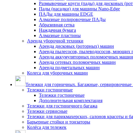
Размывочные круги (пады) для дисковых (ро
Пады (насадки) для машины Nano-Edge
ПАДы для машины EDGE
Алмазные полировочные ПАДы
Абразивная сетка
Наждачная бумага
Алмазные пластины
Аренда уборочной техники
Аренда дисковых (роторных) машин
Аренда пылесосов, пылеводососов, моющих 
Аренда аккумуляторных поломоечных маши
Аренда сетевых поломоечных машин
Аренда подметальных машин
Колеса для уборочных машин
Тележки для горничных. Багажные, сервировочные и
Тележки гостиничные
Тележки гостиничные
Дополнительная комплектация
Тележки для гостиничного багажа
Тележки сервисные
Тележки для парикмахерских, салонов красоты и 
Барьерные стойки и тонзаторы
Колёса для тележек