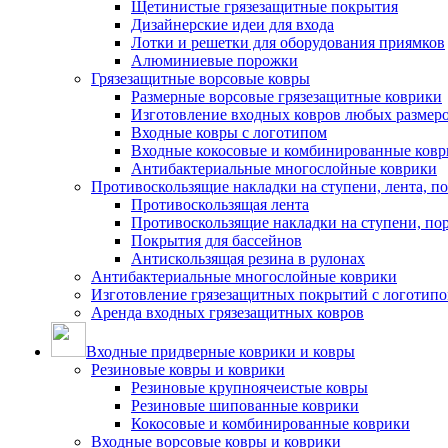
Щетинистые грязезащитные покрытия
Дизайнерские идеи для входа
Лотки и решетки для оборудования приямков
Алюминиевые порожки
Грязезащитные ворсовые ковры
Размерные ворсовые грязезащитные коврики
Изготовление входных ковров любых размер
Входные ковры с логотипом
Входные кокосовые и комбинированные ков
Антибактериальные многослойные коврики
Противоскользящие накладки на ступени, лента, п
Противоскользящая лента
Противоскользящие накладки на ступени, по
Покрытия для бассейнов
Антискользящая резина в рулонах
Антибактериальные многослойные коврики
Изготовление грязезащитных покрытий с логотип
Аренда входных грязезащитных ковров
Входные придверные коврики и ковры
Резиновые ковры и коврики
Резиновые крупноячеистые ковры
Резиновые шипованные коврики
Кокосовые и комбинированные коврики
Входные ворсовые ковры и коврики