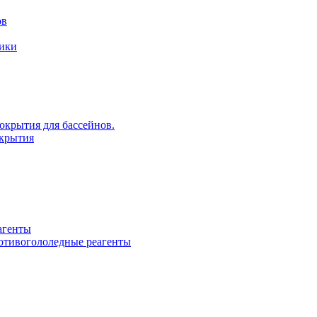
ов
рики
крытия для бассейнов.
крытия
агенты
ротивогололедные реагенты