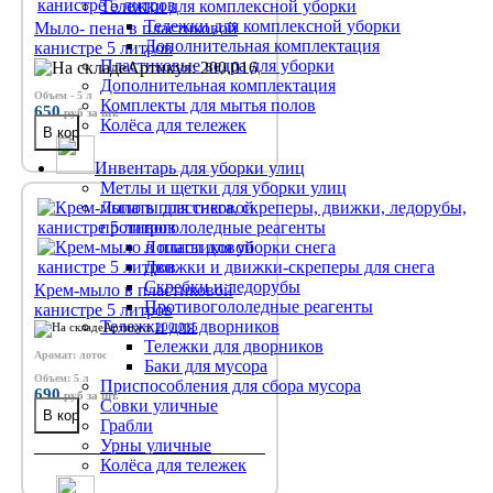
Тележки для комплексной уборки
Тележки для комплексной уборки
Мыло- пена в пластиковой
Дополнительная комплектация
канистре 5 литров
Пластиковые ведра для уборки
Артикул: 200.016
Дополнительная комплектация
Объем - 5 л
Комплекты для мытья полов
650
руб
за шт.
Колёса для тележек
Инвентарь для уборки улиц
Метлы и щетки для уборки улиц
Лопаты для снега, скреперы, движки, ледорубы,
противогололедные реагенты
Лопаты для уборки снега
Движки и движки-скреперы для снега
Скребки и ледорубы
Крем-мыло в пластиковой
Противогололедные реагенты
канистре 5 литров
Тележки для дворников
Артикул:
200.015
Тележки для дворников
Аромат: лотос
Баки для мусора
Объем: 5 л
Приспособления для сбора мусора
690
руб
за шт.
Совки уличные
Грабли
Урны уличные
Колёса для тележек