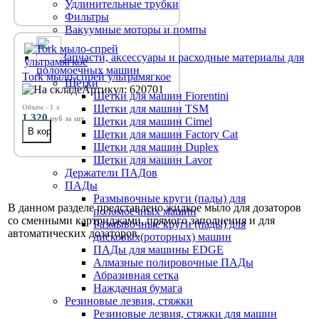
Удлинительные трубки
Фильтры
Вакуумные моторы и помпы
Запчасти, аксессуары и расходные материалы для
поломоечных машин
Tork мыло-спрей ультрамягкое
Щётки
Артикул: 620701
Щетки для машин Fiorentini
Щетки для машин TSM
Объем - 1 л
1 320
руб
за шт.
Щетки для машин Cimel
Щетки для машин Factory Cat
Щетки для машин Duplex
Щетки для машин Lavor
Держатели ПАДов
ПАДы
Размывочные круги (пады) для
В данном разделе представлено жидкое мыло для дозаторов
поломоечных машин
со сменными картриджами, прямого заполнения и для
Размывочные круги (пады) для
автоматических дозаторов.
дисковых(роторных) машин
ПАДы для машины EDGE
Алмазные полировочные ПАДы
Абразивная сетка
Наждачная бумага
Резиновые лезвия, стяжки
Резиновые лезвия, стяжки для машин