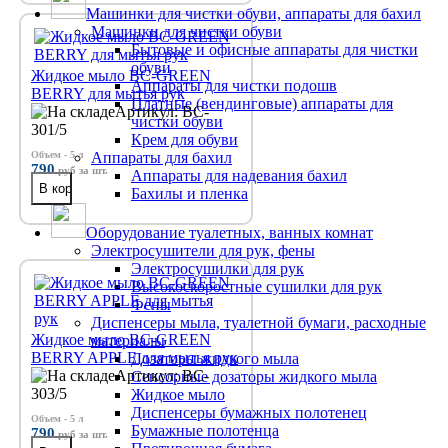
Машинки для чистки обуви, аппараты для бахил
Машинки для чистки обуви
Бытовые и офисные аппараты для чистки
обуви
Жидкое мыло BC-GREEN
Аппараты для чистки подошв
BERRY для мытья рук
Платные (вендинговые) аппараты для
Артикул: BC-
чистки обуви
301/5
Крем для обуви
Объем - 5 л
Аппараты для бахил
790
руб
за шт.
Аппараты для надевания бахил
Бахилы и пленка
Оборудование туалетных, ванных комнат
Электросушители для рук, фены
Электросушилки для рук
Высокоскоростные сушилки для рук
Фены
Диспенсеры мыла, туалетной бумаги, расходные
Жидкое мыло BC-GREEN
материалы
BERRY APPLE для мытья рук
Дозаторы жидкого мыла
Артикул: BC-
Сенсорные дозаторы жидкого мыла
303/5
Жидкое мыло
Диспенсеры бумажных полотенец
Объем - 5 л
Бумажные полотенца
790
руб
за шт.