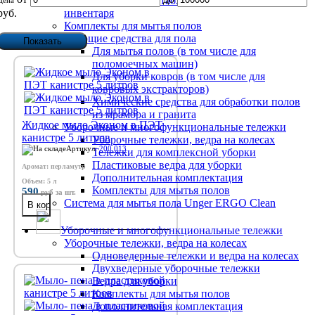
Предупреждающие таблички и знаки, держатели
Цена
руб.
инвентаря
Комплекты для мытья полов
Моющие средства для пола
Для мытья полов (в том числе для
поломоечных машин)
Для уборки ковров (в том числе для
ковровых экстракторов)
Химические средства для обработки полов
из мрамора и гранита
Жидкое мыло Эконом в ПЭТ
Уборочные и многофункциональные тележки
канистре 5 литров
Уборочные тележки, ведра на колесах
Артикул:
200.013
Тележки для комплексной уборки
Пластиковые ведра для уборки
Аромат: перламутр
Дополнительная комплектация
Объем: 5 л
Комплекты для мытья полов
590
руб
за шт.
Система для мытья пола Unger ERGO Clean
Уборочные и многофункциональные тележки
Уборочные тележки, ведра на колесах
Одноведерные тележки и ведра на колесах
Двухведерные уборочные тележки
Ведра для уборки
Комплекты для мытья полов
Дополнительная комплектация