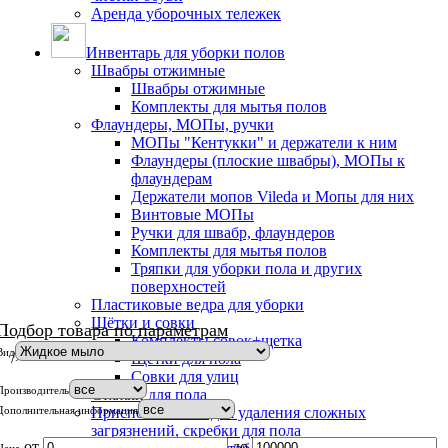
Аренда уборочных тележек
Инвентарь для уборки полов
Швабры отжимные
Швабры отжимные
Комплекты для мытья полов
Флаундеры, МОПы, ручки
МОПы "Кентукки" и держатели к ним
Флаундеры (плоские швабры), МОПы к
флаундерам
Держатели мопов Vileda и Мопы для них
Винтовые МОПы
Ручки для швабр, флаундеров
Комплекты для мытья полов
Тряпки для уборки пола и других
поверхностей
Пластиковые ведра для уборки
Щётки и совки
Подбор товара по параметрам
Комплекты совок+щетка
Вид
/>
Щетки для пола
Совки для улиц
Производитель
Стяжки для пола
Дополнительная информация
Приспособления для удаления сложных
загрязнений, скребки для пола
от
до