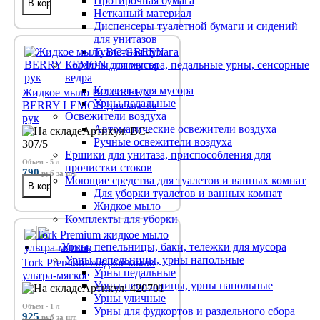
Протирочная бумага
Нетканый материал
Диспенсеры туалетной бумаги и сидений
для унитазов
Туалетная бумага
Корзины для мусора, педальные урны, сенсорные
ведра
Корзины для мусора
Жидкое мыло BC-GREEN
Урны педальные
BERRY LEMON для мытья
Освежители воздуха
рук
Автоматические освежители воздуха
Артикул: BC-
Ручные освежители воздуха
307/5
Ершики для унитаза, приспособления для
Объем - 5 л
прочистки стоков
790
руб
за шт.
Моющие средства для туалетов и ванных комнат
Для уборки туалетов и ванных комнат
Жидкое мыло
Комплекты для уборки
Урны, пепельницы, баки, тележки для мусора
Урны-пепельницы, урны напольные
Tork Premium жидкое мыло
Урны педальные
ультра-мягкое
Урны-пепельницы, урны напольные
Артикул: 420701
Урны уличные
Объем - 1 л
Урны для фудкортов и раздельного сбора
925
руб
за шт.