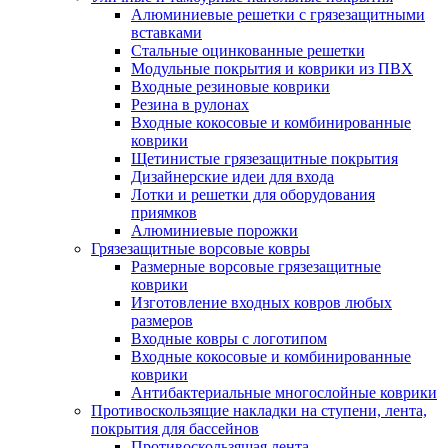
Алюминиевые решетки с грязезащитными
вставками
Стальные оцинкованные решетки
Модульные покрытия и коврики из ПВХ
Входные резиновые коврики
Резина в рулонах
Входные кокосовые и комбинированные
коврики
Щетинистые грязезащитные покрытия
Дизайнерские идеи для входа
Лотки и решетки для оборудования
приямков
Алюминиевые порожки
Грязезащитные ворсовые ковры
Размерные ворсовые грязезащитные
коврики
Изготовление входных ковров любых
размеров
Входные ковры с логотипом
Входные кокосовые и комбинированные
коврики
Антибактериальные многослойные коврики
Противоскользящие накладки на ступени, лента,
покрытия для бассейнов
Противоскользящая лента