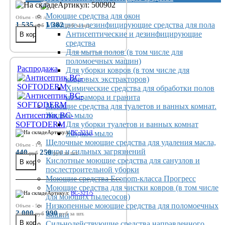
Артикул: 500902
Моющие средства для окон
Объем - 0,8 л
1 535
1 382
Моющие и дезинфицирующие средства для пола
руб
руб
за шт.
Антисептические и дезинфицирующие
средства
Для мытья полов (в том числе для
поломоечных машин)
Распродажа
Для уборки ковров (в том числе для
ковровых экстракторов)
Химические средства для обработки полов
из мрамора и гранита
Моющие средства для туалетов и ванных комнат.
Антисептик BC-
Жидкое мыло
SOFTODERM
Для уборки туалетов и ванных комнат
Артикул:
Жидкое мыло
BC-321/1
Щелочные моющие средства для удаления масла,
Объем - 1 л
жира и сильных загрязнений
440
250
руб
руб
за шт.
Кислотные моющие средства для санузлов и
послестроительной уборки
Моющие средства Econom-класса Прогресс
Моющие средства для чистки ковров (в том числе
Артикул:
BC-321/5
для моющих пылесосов)
Низкопенные моющие средства для поломоечных
Объем - 5 л
2 000
990
руб
машин
руб
за шт.
Сильнодействующие средства направленного