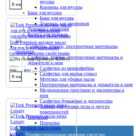
мусора
Корзины для мусора
Баки для мусора
Баки для мусора
Тележки для дворников
Тележки с мешками
Колёса для тележек
Tork Premium жидкое мыло
Салфетки, тряпки, протирочные материалы,
для рук с улучшенными
перчатки
гигиеническими свойствами
Салфетки, тряпки, протирочные материалы и
Артикул: 420810
держатели к ним
Объем - 1 л
Салфетки из микрофибры
990
891
руб
руб
за шт.
Салфетки для мытья стекол
Метёлки для уборки пыли
Протирочные материалы и держатели к ним
Медицинские простыни и диспенсеры к
ним
Салфетки бумажные и диспенсеры
Тряпки для уборки пола и других
поверхностей
Перчатки
Перчатки
Tork Premium мыло-пена
Luxury
Профессиональные моющие средства