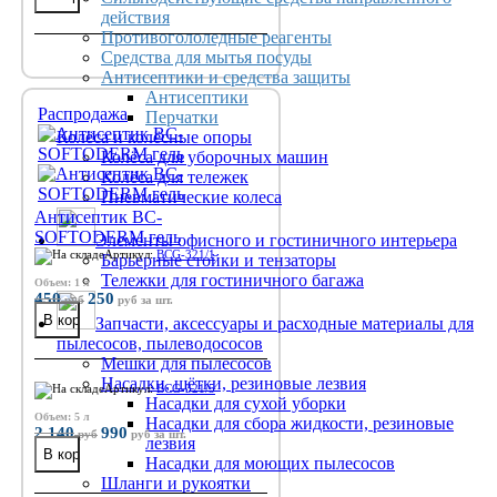
действия
Противогололедные реагенты
Средства для мытья посуды
Антисептики и средства защиты
Антисептики
Распродажа
Перчатки
Колёса и колёсные опоры
Колёса для уборочных машин
Колёса для тележек
Пневматические колеса
Антисептик BC-
SOFTODERM гель
Элементы офисного и гостиничного интерьера
Артикул:
BCG-321/1
Барьерные стойки и тензаторы
Тележки для гостиничного багажа
Объем: 1 л
450
250
руб
руб
за шт.
Запчасти, аксессуары и расходные материалы для
пылесосов, пылеводососов
Мешки для пылесосов
Насадки, щётки, резиновые лезвия
Артикул:
BCG-321/5
Насадки для сухой уборки
Объем: 5 л
Насадки для сбора жидкости, резиновые
2 140
990
руб
руб
за шт.
лезвия
Насадки для моющих пылесосов
Шланги и рукоятки