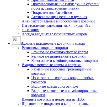
Противоскользящие накладки на ступени,
пороги, стыковочные планки
Покрытия для бассейнов
Антискользящая резина в рулонах
Антибактериальные многослойные коврики
Изготовление грязезащитных покрытий с
логотипом
Аренда входных грязезащитных ковров
Входные придверные коврики и ковры
Резиновые ковры и коврики
Резиновые крупноячеистые ковры
Резиновые шипованные коврики
Кокосовые и комбинированные коврики
Входные ворсовые ковры и коврики
Размерные ворсовые грязезащитные
коврики
Изготовление входных ковров любых
размеров
Входные ковры с логотипом
Входные кокосовые и комбинированные
коврики
Входные коврики и покрытия из ПВХ
Щетинистые покрытия и коврики-травка