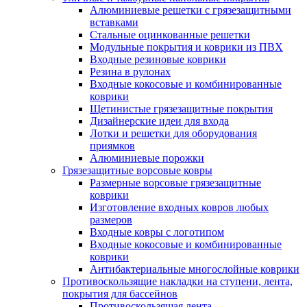
Алюминиевые решетки с грязезащитными
вставками
Стальные оцинкованные решетки
Модульные покрытия и коврики из ПВХ
Входные резиновые коврики
Резина в рулонах
Входные кокосовые и комбинированные
коврики
Щетинистые грязезащитные покрытия
Дизайнерские идеи для входа
Лотки и решетки для оборудования
приямков
Алюминиевые порожки
Грязезащитные ворсовые ковры
Размерные ворсовые грязезащитные
коврики
Изготовление входных ковров любых
размеров
Входные ковры с логотипом
Входные кокосовые и комбинированные
коврики
Антибактериальные многослойные коврики
Противоскользящие накладки на ступени, лента,
покрытия для бассейнов
Противоскользящая лента