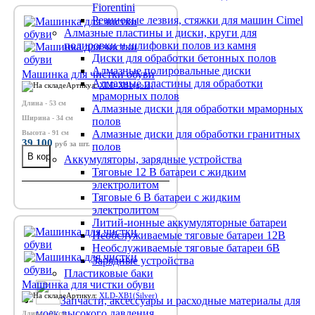
Fiorentini
Резиновые лезвия, стяжки для машин Cimel
Алмазные пластины и диски, круги для
полировки и шлифовки полов из камня
Диски для обработки бетонных полов
Алмазные полировальные диски
Машинка для чистки обуви
Алмазные пластины для обработки
Артикул:
XLD-XB1(gold)
мраморных полов
Длина - 53 см
Алмазные диски для обработки мраморных
Ширина - 34 см
полов
Алмазные диски для обработки гранитных
Высота - 91 см
39 100
руб
за шт.
полов
Аккумуляторы, зарядные устройства
Тяговые 12 В батареи с жидким
электролитом
Тяговые 6 В батареи с жидким
электролитом
Литий-ионные аккумуляторные батареи
Необслуживаемые тяговые батареи 12В
Необслуживаемые тяговые батареи 6В
Зарядные устройства
Пластиковые баки
Машинка для чистки обуви
Артикул:
XLD-XB1(Silver)
Запчасти, аксессуары и расходные материалы для
моек высокого давления
Длина - 53 см