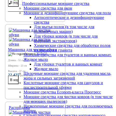
Профессиональные моющие средства
Моющие средства для окон
Моющие и дезинфицирующие средства для пола
Антисептические и дезинфицирующие
средства
Для мытья полов (в том числе для
поломоечных машин)
Для уборки ковров (в том числе для
ковровых экстракторов)
Химические средства для обработки полов
Машинка для чистки обуви
из мрамора и гранита
Артикул:
XLD-G5
Моющие средства для туалетов и ванных комнат.
Жидкое мыло
Длина - 51 см
Для уборки туалетов и ванных комнат
Ширина - 23 см
Жидкое мыло
Высота - 37 см
Щелочные моющие средства для удаления масла,
22 425
руб
за шт.
жира и сильных загрязнений
Кислотные моющие средства для санузлов и
послестроительной уборки
Моющие средства Econom-класса Прогресс
Моющие средства для чистки ковров (в том числе
для моющих пылесосов)
Низкопенные моющие средства для поломоечных
Распродажа
машин
Сильнодействующие средства направленного