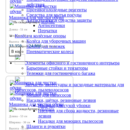
действия
Противогололедные реагенты
Средства для мытья посуды
Машинка для чистки обуви
Антисептики и средства защиты
Артикул:
XLD-XB2
Антисептики
Длина - 51 см
Перчатки
Колёса и колёсные опоры
Ширина - 32 см
Колёса для уборочных машин
Высота - 48 см
33 350
24 900
Колёса для тележек
руб
руб
за шт.
Пневматические колеса
Элементы офисного и гостиничного интерьера
Барьерные стойки и тензаторы
Тележки для гостиничного багажа
Запчасти, аксессуары и расходные материалы для
пылесосов, пылеводососов
Мешки для пылесосов
Насадки, щётки, резиновые лезвия
Машинка для чистки обуви
Насадки для сухой уборки
Артикул:
XLD-G1s
Насадки для сбора жидкости, резиновые
лезвия
Длина - 53 см
Насадки для моющих пылесосов
Ширина - 30 см
Шланги и рукоятки
Высота - 85 см