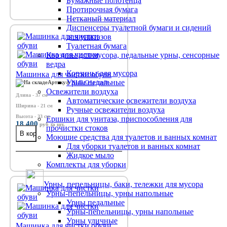
Бумажные полотенца
Протирочная бумага
Нетканый материал
Диспенсеры туалетной бумаги и сидений
для унитазов
Туалетная бумага
Корзины для мусора, педальные урны, сенсорные
ведра
Корзины для мусора
Машинка для чистки обуви
Урны педальные
Артикул:
XLD-G4a (red)
Освежители воздуха
Длина - 37 см
Автоматические освежители воздуха
Ширина - 21 см
Ручные освежители воздуха
Высота - 33 см
Ершики для унитаза, приспособления для
18 400
руб
за шт.
прочистки стоков
Моющие средства для туалетов и ванных комнат
Для уборки туалетов и ванных комнат
Жидкое мыло
Комплекты для уборки
Урны, пепельницы, баки, тележки для мусора
Урны-пепельницы, урны напольные
Урны педальные
Урны-пепельницы, урны напольные
Урны уличные
Машинка для чистки обуви