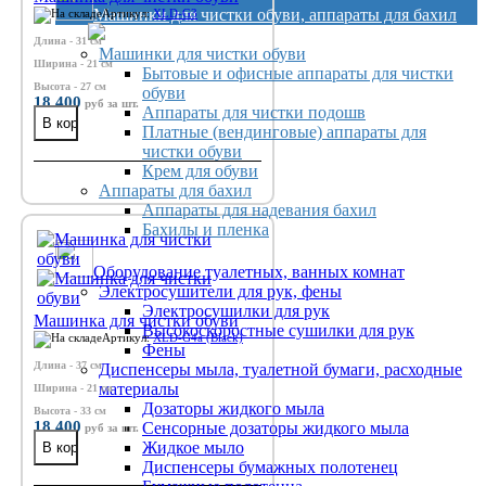
Машинки для чистки обуви, аппараты для бахил
Артикул:
XLD-G3
Длина - 31 см
Машинки для чистки обуви
Ширина - 21 см
Бытовые и офисные аппараты для чистки
Высота - 27 см
обуви
18 400
руб
за шт.
Аппараты для чистки подошв
Платные (вендинговые) аппараты для
чистки обуви
Крем для обуви
Аппараты для бахил
Аппараты для надевания бахил
Бахилы и пленка
Оборудование туалетных, ванных комнат
Электросушители для рук, фены
Электросушилки для рук
Машинка для чистки обуви
Высокоскоростные сушилки для рук
Артикул:
XLD-G4a (Black)
Фены
Длина - 37 см
Диспенсеры мыла, туалетной бумаги, расходные
материалы
Ширина - 21 см
Дозаторы жидкого мыла
Высота - 33 см
18 400
Сенсорные дозаторы жидкого мыла
руб
за шт.
Жидкое мыло
Диспенсеры бумажных полотенец