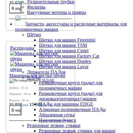
Удлинительные трубки
35 650
руб
за шт.
Фильтры
Вакуумные моторы и помпы
Запчасти, аксессуары и расходные материалы для
поломоечных машин
Щётки
Щетки для машин Fiorentini
Щетки для машин TSM
Распродажа
Щетки для машин Cimel
Щетки для машин Factory Cat
Щетки для машин Duplex
Щетки для машин Lavor
Держатели ПАДов
Машинка для чистки обуви
ПАДы
Артикул:
XLD-M1
Размывочные круги (пады) для
поломоечных машин
Длина - 53 см
Размывочные круги (пады) для
Ширина - 30 см
дисковых(роторных) машин
Высота - 85 см
ПАДы для машины EDGE
31 050
15 900
руб
руб
за шт.
Алмазные полировочные ПАДы
Абразивная сетка
Наждачная бумага
Резиновые лезвия, стяжки
Резиновые лезвия, стяжки для машин