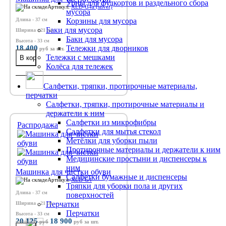
Урны для фудкортов и раздельного сбора
Артикул:
XLD-G4a (silver)
мусора
Длина - 37 см
Корзины для мусора
Баки для мусора
Ширина - 21 см
Баки для мусора
Высота - 33 см
18 400
Тележки для дворников
руб
за шт.
Тележки с мешками
Колёса для тележек
Салфетки, тряпки, протирочные материалы,
перчатки
Салфетки, тряпки, протирочные материалы и
держатели к ним
Салфетки из микрофибры
Распродажа
Салфетки для мытья стекол
Метёлки для уборки пыли
Протирочные материалы и держатели к ним
Медицинские простыни и диспенсеры к
ним
Машинка для чистки обуви
Салфетки бумажные и диспенсеры
Артикул:
XLD-G4
Тряпки для уборки пола и других
Длина - 37 см
поверхностей
Перчатки
Ширина - 21 см
Перчатки
Высота - 33 см
20 125
18 900
руб
руб
за шт.