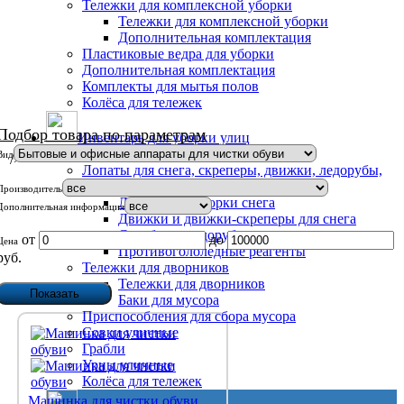
Тележки для комплексной уборки
Тележки для комплексной уборки
Дополнительная комплектация
Пластиковые ведра для уборки
Дополнительная комплектация
Комплекты для мытья полов
Колёса для тележек
Подбор товара по параметрам
Инвентарь для уборки улиц
Метлы и щетки для уборки улиц
Вид
/>
Лопаты для снега, скреперы, движки, ледорубы,
противогололедные реагенты
Производитель
Лопаты для уборки снега
Дополнительная информация
Движки и движки-скреперы для снега
Скребки и ледорубы
от
до
Цена
Противогололедные реагенты
руб.
Тележки для дворников
Тележки для дворников
Баки для мусора
Приспособления для сбора мусора
Совки уличные
Грабли
Урны уличные
Колёса для тележек
Машинка для чистки обуви