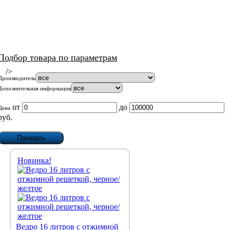
Подбор товара по параметрам
/>
Производитель
Дополнительная информация
от
до
Цена
руб.
Новинка!
Ведро 16 литров с отжимной