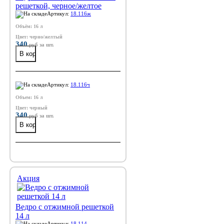
решеткой, черное/желтое
Артикул:
18.116ж
Объём: 16 л
Цвет: черно/желтый
340
руб
за шт.
Артикул:
18.116ч
Объем: 16 л
Цвет: черный
340
руб
за шт.
Акция
Ведро с отжимной решеткой
14 л
Артикул:
18.114