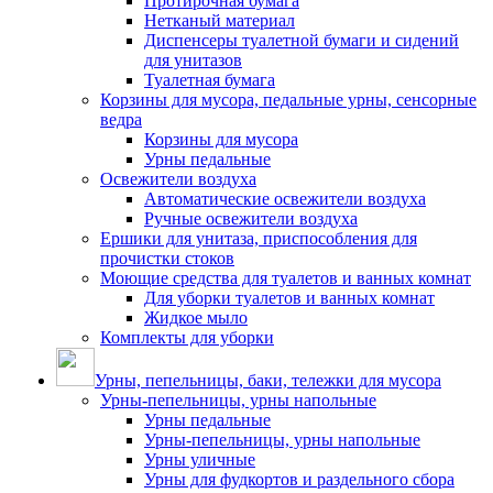
Протирочная бумага
Нетканый материал
Диспенсеры туалетной бумаги и сидений
для унитазов
Туалетная бумага
Корзины для мусора, педальные урны, сенсорные
ведра
Корзины для мусора
Урны педальные
Освежители воздуха
Автоматические освежители воздуха
Ручные освежители воздуха
Ершики для унитаза, приспособления для
прочистки стоков
Моющие средства для туалетов и ванных комнат
Для уборки туалетов и ванных комнат
Жидкое мыло
Комплекты для уборки
Урны, пепельницы, баки, тележки для мусора
Урны-пепельницы, урны напольные
Урны педальные
Урны-пепельницы, урны напольные
Урны уличные
Урны для фудкортов и раздельного сбора