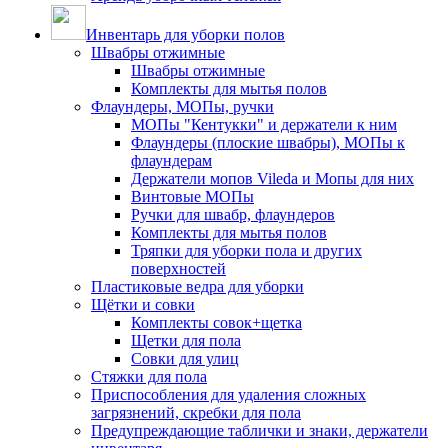
Инвентарь для уборки полов
Швабры отжимные
Швабры отжимные
Комплекты для мытья полов
Флаундеры, МОПы, ручки
МОПы "Кентукки" и держатели к ним
Флаундеры (плоские швабры), МОПы к
флаундерам
Держатели мопов Vileda и Мопы для них
Винтовые МОПы
Ручки для швабр, флаундеров
Комплекты для мытья полов
Тряпки для уборки пола и других
поверхностей
Пластиковые ведра для уборки
Щётки и совки
Комплекты совок+щетка
Щетки для пола
Совки для улиц
Стяжки для пола
Приспособления для удаления сложных
загрязнений, скребки для пола
Предупреждающие таблички и знаки, держатели