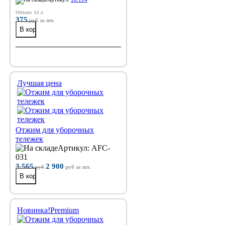
Объем: 14 л
375
руб
за шт.
Лучшая цена
Отжим для уборочных
тележек
Артикул: AFC-
031
3 565
2 900
руб
руб
за шт.
Новинка!
Premium