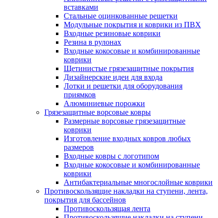
вставками
Стальные оцинкованные решетки
Модульные покрытия и коврики из ПВХ
Входные резиновые коврики
Резина в рулонах
Входные кокосовые и комбинированные
коврики
Щетинистые грязезащитные покрытия
Дизайнерские идеи для входа
Лотки и решетки для оборудования
приямков
Алюминиевые порожки
Грязезащитные ворсовые ковры
Размерные ворсовые грязезащитные
коврики
Изготовление входных ковров любых
размеров
Входные ковры с логотипом
Входные кокосовые и комбинированные
коврики
Антибактериальные многослойные коврики
Противоскользящие накладки на ступени, лента,
покрытия для бассейнов
Противоскользящая лента
Противоскользящие накладки на ступени,