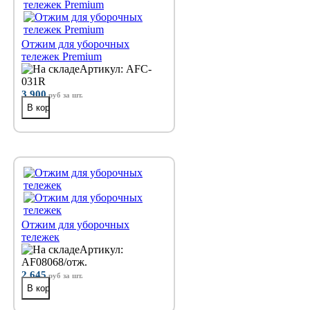
Отжим для уборочных
тележек Premium
Артикул: AFC-
031R
3 900
руб
за шт.
Отжим для уборочных
тележек
Артикул:
AF08068/отж.
2 645
руб
за шт.