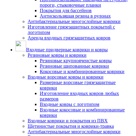
пороги, стыковочные планки
Покрытия для бассейнов
Антискользящая резина в рулонах
Антибактериальные многослойные коврики
Изготовление грязезащитных покрытий с
логотипом
Аренда входных грязезащитных ковров
Входные придверные коврики и ковры
Резиновые ковры и коврики
Резиновые крупноячеистые ковры
Резиновые шипованные коврики
Кокосовые и комбинированные коврики
Входные ворсовые ковры и коврики
Размерные ворсовые грязезащитные
коврики
Изготовление входных ковров любых
размеров
Входные ковры с логотипом
Входные кокосовые и комбинированные
коврики
Входные коврики и покрытия из ПВХ
Щетинистые покрытия и коврики-травка
Антибактериальные многослойные коврики