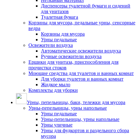
Нетканый материал
Диспенсеры туалетной бумаги и сидений
для унитазов
Туалетная бумага
Корзины для мусора, педальные урны, сенсорные
ведра
Корзины для мусора
Урны педальные
Освежители воздуха
Автоматические освежители воздуха
Ручные освежители воздуха
Ершики для унитаза, приспособления для
прочистки стоков
Моющие средства для туалетов и ванных комнат
Для уборки туалетов и ванных комнат
Жидкое мыло
Комплекты для уборки
Урны, пепельницы, баки, тележки для мусора
Урны-пепельницы, урны напольные
Урны педальные
Урны-пепельницы, урны напольные
Урны уличные
Урны для фудкортов и раздельного сбора
мусора