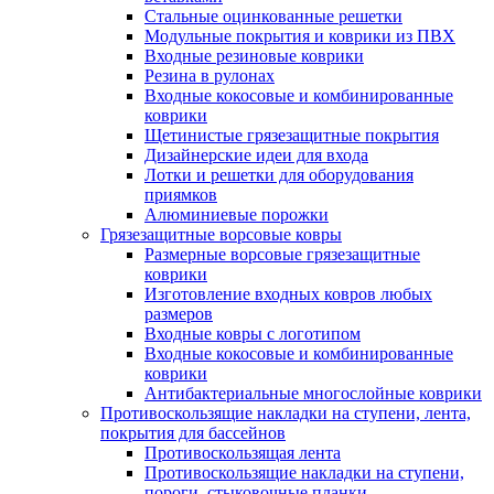
Стальные оцинкованные решетки
Модульные покрытия и коврики из ПВХ
Входные резиновые коврики
Резина в рулонах
Входные кокосовые и комбинированные
коврики
Щетинистые грязезащитные покрытия
Дизайнерские идеи для входа
Лотки и решетки для оборудования
приямков
Алюминиевые порожки
Грязезащитные ворсовые ковры
Размерные ворсовые грязезащитные
коврики
Изготовление входных ковров любых
размеров
Входные ковры с логотипом
Входные кокосовые и комбинированные
коврики
Антибактериальные многослойные коврики
Противоскользящие накладки на ступени, лента,
покрытия для бассейнов
Противоскользящая лента
Противоскользящие накладки на ступени,
пороги, стыковочные планки