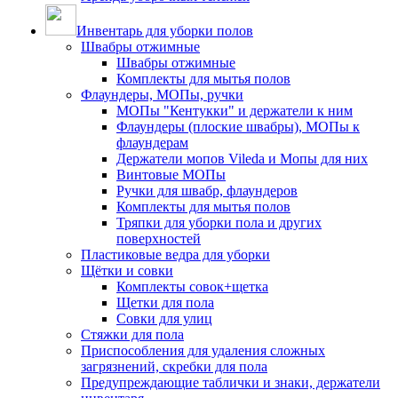
Инвентарь для уборки полов
Швабры отжимные
Швабры отжимные
Комплекты для мытья полов
Флаундеры, МОПы, ручки
МОПы "Кентукки" и держатели к ним
Флаундеры (плоские швабры), МОПы к
флаундерам
Держатели мопов Vileda и Мопы для них
Винтовые МОПы
Ручки для швабр, флаундеров
Комплекты для мытья полов
Тряпки для уборки пола и других
поверхностей
Пластиковые ведра для уборки
Щётки и совки
Комплекты совок+щетка
Щетки для пола
Совки для улиц
Стяжки для пола
Приспособления для удаления сложных
загрязнений, скребки для пола
Предупреждающие таблички и знаки, держатели