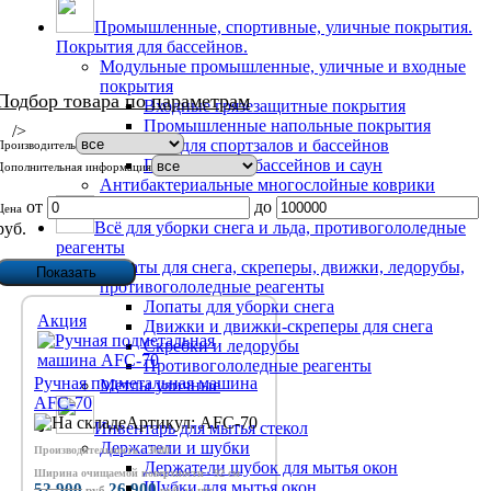
Промышленные, спортивные, уличные покрытия.
Покрытия для бассейнов.
Модульные промышленные, уличные и входные
покрытия
Подбор товара по параметрам
Входные грязезащитные покрытия
Промышленные напольные покрытия
/>
Покрытия для спортзалов и бассейнов
Производитель
Покрытия для бассейнов и саун
Дополнительная информация
Антибактериальные многослойные коврики
от
до
Цена
Всё для уборки снега и льда, противогололедные
руб.
реагенты
Лопаты для снега, скреперы, движки, ледорубы,
противогололедные реагенты
Лопаты для уборки снега
Акция
Движки и движки-скреперы для снега
Скребки и ледорубы
Противогололедные реагенты
Ручная подметальная машина
Метлы уличные
AFC-70
Артикул: AFC-70
Инвентарь для мытья стекол
Держатели и шубки
Производительность - 3680
Держатели шубок для мытья окон
Ширина очищаемой поверхности - 92 см
Шубки для мытья окон
52 900
26 900
руб
руб
за шт.