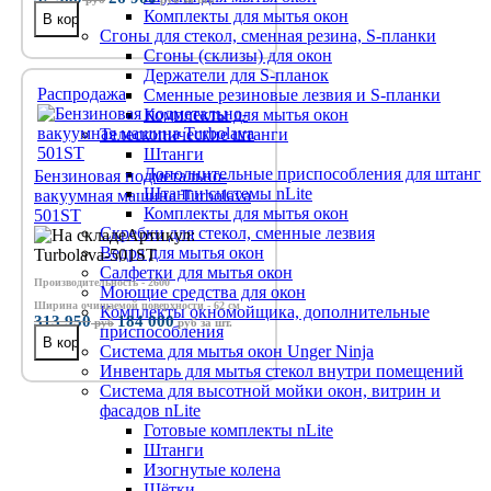
Комплекты для мытья окон
Сгоны для стекол, сменная резина, S-планки
Сгоны (склизы) для окон
Держатели для S-планок
Распродажа
Сменные резиновые лезвия и S-планки
Комплекты для мытья окон
Телескопические штанги
Штанги
Дополнительные приспособления для штанг
Бензиновая подметально-
Штанги системы nLite
вакуумная машина Turbolava
Комплекты для мытья окон
501ST
Скребки для стекол, сменные лезвия
Артикул:
Ведра для мытья окон
Turbolava-501ST
Салфетки для мытья окон
Производительность - 2600
Моющие средства для окон
Ширина очищаемой поверхности - 62 см
Комплекты окномойщика, дополнительные
313 950
184 000
руб
руб
за шт.
приспособления
Система для мытья окон Unger Ninja
Инвентарь для мытья стекол внутри помещений
Система для высотной мойки окон, витрин и
фасадов nLite
Готовые комплекты nLite
Штанги
Изогнутые колена
Щётки