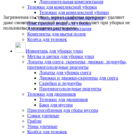
Дополнительная комплектация
Тележки для комплексной уборки
Тележки для комплексной уборки
Загрязнения со стекол, зеркал салфетки прекрасно удаляют
Дополнительная комплектация
даже смоченные простой водой, что позволяет при уборки не
Пластиковые ведра для уборки
пользоваться моющими растворами.
Дополнительная комплектация
Комплекты для мытья полов
Колёса для тележек
Инвентарь для уборки улиц
Метлы и щетки для уборки улиц
Лопаты для снега, скреперы, движки, ледорубы,
противогололедные реагенты
Лопаты для уборки снега
Движки и движки-скреперы для снега
Скребки и ледорубы
Противогололедные реагенты
Тележки для дворников
Тележки для дворников
Баки для мусора
Приспособления для сбора мусора
Совки уличные
Грабли
Урны уличные
Колёса для тележек