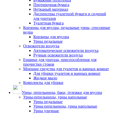
Бумажные полотенца
Протирочная бумага
Нетканый материал
Диспенсеры туалетной бумаги и сидений
для унитазов
Туалетная бумага
Корзины для мусора, педальные урны, сенсорные
ведра
Корзины для мусора
Урны педальные
Освежители воздуха
Автоматические освежители воздуха
Ручные освежители воздуха
Ершики для унитаза, приспособления для
прочистки стоков
Моющие средства для туалетов и ванных комнат
Для уборки туалетов и ванных комнат
Жидкое мыло
Комплекты для уборки
Урны, пепельницы, баки, тележки для мусора
Урны-пепельницы, урны напольные
Урны педальные
Урны-пепельницы, урны напольные
Урны уличные