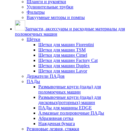
Шланги и рукоятки
Удлинительные трубки
Фильтры
Вакуумные моторы и помпы
Запчасти, аксессуары и расходные материалы для
поломоечных машин
Щётки
Щетки для машин Fiorentini
Щетки для машин TSM
Щетки для машин Cimel
Щетки для машин Factory Cat
Щетки для машин Duplex
Щетки для машин Lavor
Держатели ПАДов
ПАДы
Размывочные круги (пады) для
поломоечных машин
Размывочные круги (пады) для
дисковых(роторных) машин
ПАДы для машины EDGE
Алмазные полировочные ПАДы
Абразивная сетка
Наждачная бумага
Резиновые лезвия, стяжки