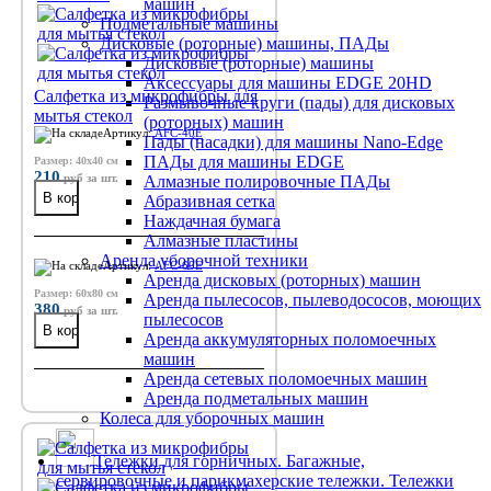
машин
Подметальные машины
Дисковые (роторные) машины, ПАДы
Дисковые (роторные) машины
Аксессуары для машины EDGE 20HD
Салфетка из микрофибры для
Размывочные круги (пады) для дисковых
мытья стекол
(роторных) машин
Артикул:
AFC-40E
Пады (насадки) для машины Nano-Edge
ПАДы для машины EDGE
Размер: 40x40 см
210
руб
за шт.
Алмазные полировочные ПАДы
Абразивная сетка
Наждачная бумага
Алмазные пластины
Аренда уборочной техники
Артикул:
AFC-60E
Аренда дисковых (роторных) машин
Размер: 60х80 см
Аренда пылесосов, пылеводососов, моющих
380
руб
за шт.
пылесосов
Аренда аккумуляторных поломоечных
машин
Аренда сетевых поломоечных машин
Аренда подметальных машин
Колеса для уборочных машин
Тележки для горничных. Багажные,
сервировочные и парикмахерские тележки. Тележки