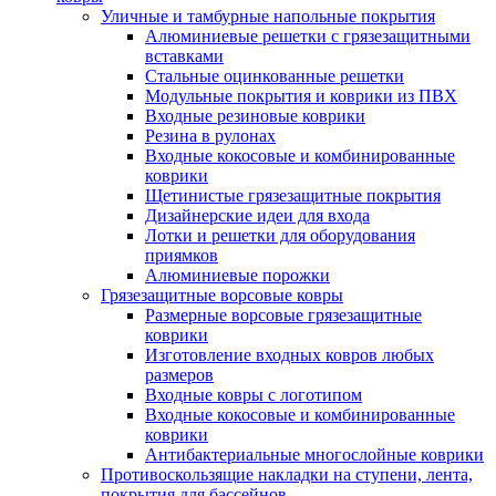
Уличные и тамбурные напольные покрытия
Алюминиевые решетки с грязезащитными
вставками
Стальные оцинкованные решетки
Модульные покрытия и коврики из ПВХ
Входные резиновые коврики
Резина в рулонах
Входные кокосовые и комбинированные
коврики
Щетинистые грязезащитные покрытия
Дизайнерские идеи для входа
Лотки и решетки для оборудования
приямков
Алюминиевые порожки
Грязезащитные ворсовые ковры
Размерные ворсовые грязезащитные
коврики
Изготовление входных ковров любых
размеров
Входные ковры с логотипом
Входные кокосовые и комбинированные
коврики
Антибактериальные многослойные коврики
Противоскользящие накладки на ступени, лента,
покрытия для бассейнов