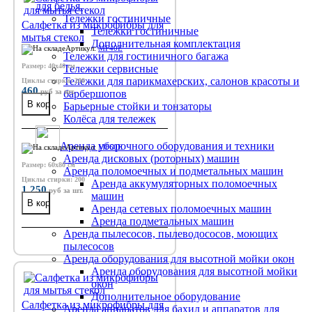
для белья.
Тележки гостиничные
Салфетка из микрофибры для
Тележки гостиничные
мытья стекол
Дополнительная комплектация
Артикул:
MF40E
Тележки для гостиничного багажа
Размер: 40х40 см
Тележки сервисные
Тележки для парикмахерских, салонов красоты и
Циклы стирки: 200
460
руб
за шт.
барбершопов
Барьерные стойки и тонзаторы
Колёса для тележек
Аренда уборочного оборудования и техники
Артикул:
MF60E
Аренда дисковых (роторных) машин
Размер: 60х80 см
Аренда поломоечных и подметальных машин
Циклы стирки: 200
Аренда аккумуляторных поломоечных
1 250
руб
за шт.
машин
Аренда сетевых поломоечных машин
Аренда подметальных машин
Аренда пылесосов, пылеводососов, моющих
пылесосов
Аренда оборудования для высотной мойки окон
Аренда оборудования для высотной мойки
окон
Дополнительное оборудование
Салфетка из микрофибры для
Аренда аппаратов для бахил и аппаратов для