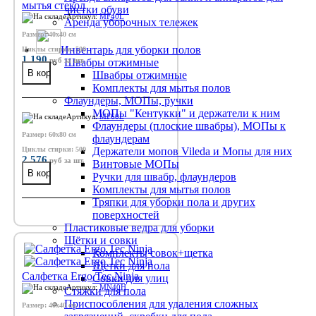
мытья стекол
чистки обуви
Артикул:
MF40L
Аренда уборочных тележек
Размер: 40х40 см
Инвентарь для уборки полов
Циклы стирки: 500
1 190
руб
за шт.
Швабры отжимные
Швабры отжимные
Комплекты для мытья полов
Флаундеры, МОПы, ручки
МОПы "Кентукки" и держатели к ним
Артикул:
MF60L
Флаундеры (плоские швабры), МОПы к
Размер: 60х80 см
флаундерам
Циклы стирки: 500
Держатели мопов Vileda и Мопы для них
2 576
руб
за шт.
Винтовые МОПы
Ручки для швабр, флаундеров
Комплекты для мытья полов
Тряпки для уборки пола и других
поверхностей
Пластиковые ведра для уборки
Щётки и совки
Комплекты совок+щетка
Щетки для пола
Салфетка Ergo Tec Ninja
Совки для улиц
Артикул:
MN40H
Стяжки для пола
Приспособления для удаления сложных
Размер: 40x40 см