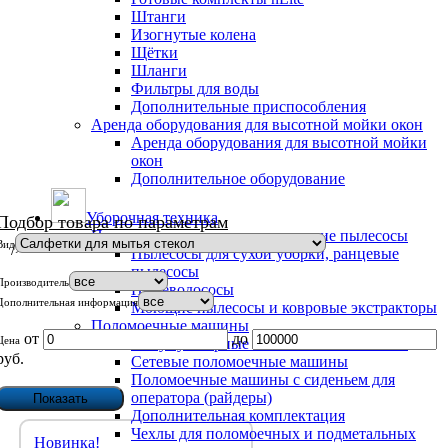
Штанги
Изогнутые колена
Щётки
Шланги
Фильтры для воды
Дополнительные приспособления
Аренда оборудования для высотной мойки окон
Аренда оборудования для высотной мойки
окон
Дополнительное оборудование
Уборочная техника
Подбор товара по параметрам
Пылесосы, пылеводососы, моющие пылесосы
Вид
/>
Пылесосы для сухой уборки, ранцевые
пылесосы
Производитель
Пылеводососы
Дополнительная информация
Моющие пылесосы и ковровые экстракторы
Поломоечные машины
от
до
Цена
Аккумуляторные поломоечные машины
руб.
Сетевые поломоечные машины
Поломоечные машины с сиденьем для
оператора (райдеры)
Дополнительная комплектация
Чехлы для поломоечных и подметальных
Новинка!