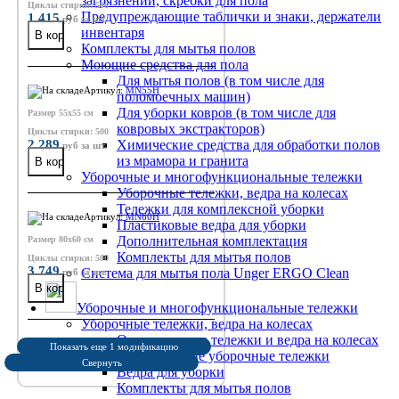
загрязнений, скребки для пола
Циклы стирки: 500
Предупреждающие таблички и знаки, держатели
1 415
руб
за шт.
инвентаря
Комплекты для мытья полов
Моющие средства для пола
Для мытья полов (в том числе для
Артикул:
MN55H
поломоечных машин)
Для уборки ковров (в том числе для
Размер 55x55 см
ковровых экстракторов)
Циклы стирки: 500
2 289
Химические средства для обработки полов
руб
за шт.
из мрамора и гранита
Уборочные и многофункциональные тележки
Уборочные тележки, ведра на колесах
Тележки для комплексной уборки
Артикул:
MN60H
Пластиковые ведра для уборки
Дополнительная комплектация
Размер 80x60 см
Комплекты для мытья полов
Циклы стирки: 500
3 749
Система для мытья пола Unger ERGO Clean
руб
за шт.
Уборочные и многофункциональные тележки
Уборочные тележки, ведра на колесах
Одноведерные тележки и ведра на колесах
Показать еще 1 модификацию
Двухведерные уборочные тележки
Свернуть
Ведра для уборки
Комплекты для мытья полов