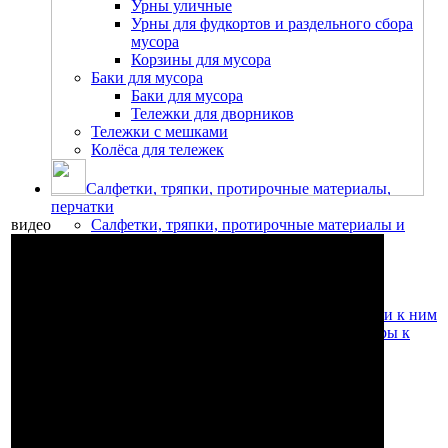
Урны уличные
Урны для фудкортов и раздельного сбора
мусора
Корзины для мусора
Баки для мусора
Баки для мусора
Тележки для дворников
Тележки с мешками
Колёса для тележек
Салфетки, тряпки, протирочные материалы,
перчатки
видео
Салфетки, тряпки, протирочные материалы и
держатели к ним
Салфетки из микрофибры
Салфетки для мытья стекол
Метёлки для уборки пыли
Протирочные материалы и держатели к ним
Медицинские простыни и диспенсеры к
ним
Салфетки бумажные и диспенсеры
Тряпки для уборки пола и других
поверхностей
Перчатки
Перчатки