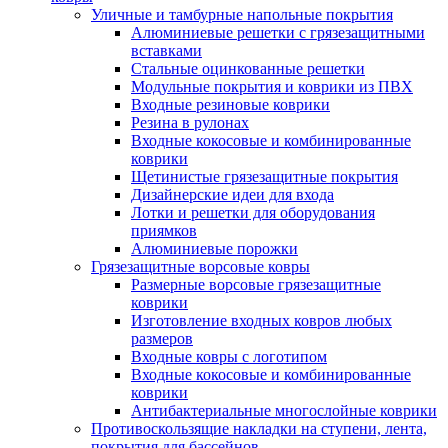
Уличные и тамбурные напольные покрытия
Алюминиевые решетки с грязезащитными
вставками
Стальные оцинкованные решетки
Модульные покрытия и коврики из ПВХ
Входные резиновые коврики
Резина в рулонах
Входные кокосовые и комбинированные
коврики
Щетинистые грязезащитные покрытия
Дизайнерские идеи для входа
Лотки и решетки для оборудования
приямков
Алюминиевые порожки
Грязезащитные ворсовые ковры
Размерные ворсовые грязезащитные
коврики
Изготовление входных ковров любых
размеров
Входные ковры с логотипом
Входные кокосовые и комбинированные
коврики
Антибактериальные многослойные коврики
Противоскользящие накладки на ступени, лента,
покрытия для бассейнов