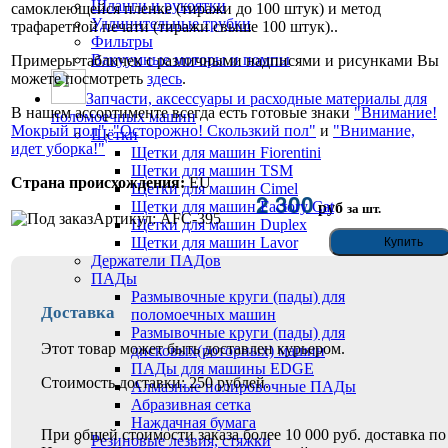
Шланги и рукоятки
самоклеющейся пленке (тиражи до 100 штук) и метод
Удлинительные трубки
трафаретной печати (тиражи свыше 100 штук)..
Фильтры
Вакуумные моторы и помпы
Примеры табличек с различными надписями и рисунками Вы
можете посмотреть
здесь
.
Запчасти, аксессуары и расходные материалы для
В нашем ассортименте всегда есть готовые знаки
"Внимание!
поломоечных машин
Мокрый пол"
,
"Осторожно! Скользкий пол"
и
"Внимание,
Щётки
идет уборка!"
Щетки для машин Fiorentini
Щетки для машин TSM
Страна происхождения:
EU
Щетки для машин Cimel
2 300
Щетки для машин Factory Cat
руб
за шт.
Артикул: AFC-395
Щетки для машин Duplex
Щетки для машин Lavor
Держатели ПАДов
ПАДы
Размывочные круги (пады) для
Доставка
поломоечных машин
Размывочные круги (пады) для
Этот товар может быть доставлен курьером.
дисковых(роторных) машин
ПАДы для машины EDGE
Стоимость доставки: 250 рублей.
Алмазные полировочные ПАДы
Абразивная сетка
Наждачная бумага
При общей стоимости заказа более 10 000 руб. доставка по
Резиновые лезвия, стяжки