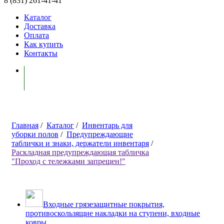
8 (831) 261-41-41
Каталог
Доставка
Оплата
Как купить
Контакты
Моя корзина ( 0 )
Главная
/
Каталог
/
Инвентарь для
уборки полов
/
Предупреждающие
таблички и знаки, держатели инвентаря
/
Раскладная предупреждающая табличка
"Проход с тележками запрещен!"
Входные грязезащитные покрытия,
противоскользящие накладки на ступени, входные
ковры