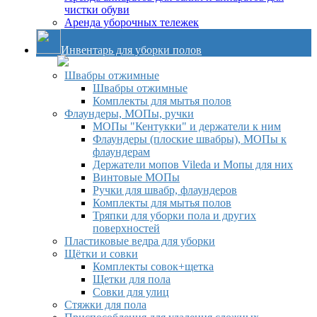
чистки обуви
Аренда уборочных тележек
Инвентарь для уборки полов
Швабры отжимные
Швабры отжимные
Комплекты для мытья полов
Флаундеры, МОПы, ручки
МОПы "Кентукки" и держатели к ним
Флаундеры (плоские швабры), МОПы к
флаундерам
Держатели мопов Vileda и Мопы для них
Винтовые МОПы
Ручки для швабр, флаундеров
Комплекты для мытья полов
Тряпки для уборки пола и других
поверхностей
Пластиковые ведра для уборки
Щётки и совки
Комплекты совок+щетка
Щетки для пола
Совки для улиц
Стяжки для пола