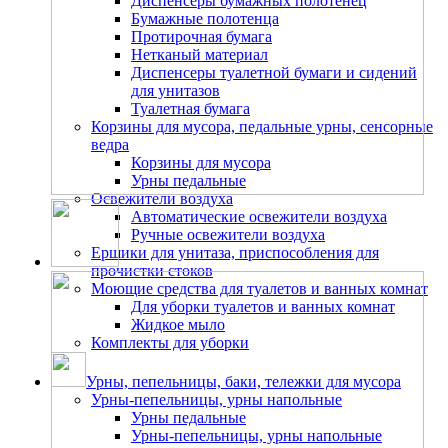
Диспенсеры бумажных полотенец
Бумажные полотенца
Протирочная бумага
Нетканый материал
Диспенсеры туалетной бумаги и сидений
для унитазов
Туалетная бумага
Корзины для мусора, педальные урны, сенсорные
ведра
Корзины для мусора
Урны педальные
Освежители воздуха
Автоматические освежители воздуха
Ручные освежители воздуха
Ершики для унитаза, приспособления для
прочистки стоков
Моющие средства для туалетов и ванных комнат
Для уборки туалетов и ванных комнат
Жидкое мыло
Комплекты для уборки
Урны, пепельницы, баки, тележки для мусора
Урны-пепельницы, урны напольные
Урны педальные
Урны-пепельницы, урны напольные