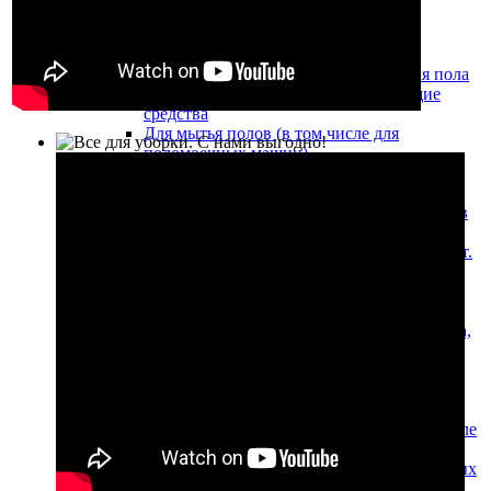
Профессиональные моющие средства
Моющие средства для окон
Моющие и дезинфицирующие средства для пола
Антисептические и дезинфицирующие
средства
Для мытья полов (в том числе для
поломоечных машин)
Для уборки ковров (в том числе для
ковровых экстракторов)
Химические средства для обработки полов
из мрамора и гранита
Моющие средства для туалетов и ванных комнат.
Жидкое мыло
Для уборки туалетов и ванных комнат
Жидкое мыло
Щелочные моющие средства для удаления масла,
жира и сильных загрязнений
Кислотные моющие средства для санузлов и
послестроительной уборки
Моющие средства Econom-класса Прогресс
Моющие средства для чистки ковров (в том числе
для моющих пылесосов)
Низкопенные моющие средства для поломоечных
машин