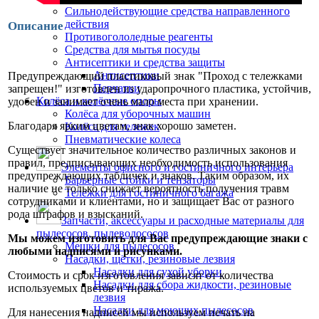
Сильнодействующие средства направленного
действия
Описание
Противогололедные реагенты
Средства для мытья посуды
Антисептики и средства защиты
Антисептики
Предупреждающий пластиковый знак "Проход с тележками
Перчатки
запрещен!" изготовлен из ударопрочного пластика, устойчив,
Колёса и колёсные опоры
удобен и занимает очень мало места при хранении.
Колёса для уборочных машин
Благодаря ярким цветам, знак хорошо заметен.
Колёса для тележек
Пневматические колеса
Существует значительное количество различных законов и
правил, предписывающих необходимость использования
Элементы офисного и гостиничного интерьера
предупреждающих табличек и знаков. Таким образом, их
Барьерные стойки и тензаторы
наличие не только снижает вероятность получения травм
Тележки для гостиничного багажа
сотрудниками и клиентами, но и защищает Вас от разного
рода штрафов и взысканий.
Запчасти, аксессуары и расходные материалы для
пылесосов, пылеводососов
Мы можем изготовить для Вас предупреждающие знаки с
Мешки для пылесосов
любыми надписями и рисунками.
Насадки, щётки, резиновые лезвия
Насадки для сухой уборки
Стоимость и срок изготовления зависят от количества
Насадки для сбора жидкости, резиновые
используемых цветов и тиража.
лезвия
Насадки для моющих пылесосов
Для нанесения надписей мы используем печать на