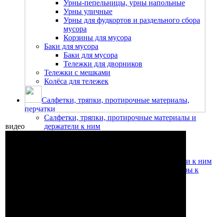
Урны-пепельницы, урны напольные
Урны уличные
Урны для фудкортов и раздельного сбора
мусора
Корзины для мусора
Баки для мусора
Баки для мусора
Тележки для дворников
Тележки с мешками
Колёса для тележек
Салфетки, тряпки, протирочные материалы,
перчатки
Салфетки, тряпки, протирочные материалы и
видео
держатели к ним
Салфетки из микрофибры
Салфетки для мытья стекол
Метёлки для уборки пыли
Протирочные материалы и держатели к ним
Медицинские простыни и диспенсеры к
ним
Салфетки бумажные и диспенсеры
Тряпки для уборки пола и других
поверхностей
Перчатки