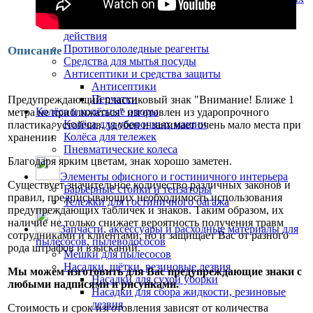
машин
Сильнодействующие средства направленного
действия
Противогололедные реагенты
Описание
Средства для мытья посуды
Антисептики и средства защиты
Антисептики
Перчатки
Предупреждающий пластиковый знак "Внимание! Ближе 1
Колёса и колёсные опоры
метра не приближаться" изготовлен из ударопрочного
Колёса для уборочных машин
пластика, устойчив, удобен и занимает очень мало места при
Колёса для тележек
хранении.
Пневматические колеса
Благодаря ярким цветам, знак хорошо заметен.
Элементы офисного и гостиничного интерьера
Существует значительное количество различных законов и
Барьерные стойки и тензаторы
правил, предписывающих необходимость использования
Тележки для гостиничного багажа
предупреждающих табличек и знаков. Таким образом, их
наличие не только снижает вероятность получения травм
Запчасти, аксессуары и расходные материалы для
сотрудниками и клиентами, но и защищает Вас от разного
пылесосов, пылеводососов
рода штрафов и взысканий.
Мешки для пылесосов
Насадки, щётки, резиновые лезвия
Мы можем изготовить для Вас предупреждающие знаки с
Насадки для сухой уборки
любыми надписями и рисунками.
Насадки для сбора жидкости, резиновые
лезвия
Стоимость и срок изготовления зависят от количества