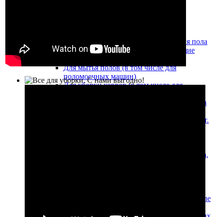
Перчатки
Профессиональные моющие средства
Моющие средства для окон
Моющие и дезинфицирующие средства для пола
Антисептические и дезинфицирующие
средства
Для мытья полов (в том числе для
поломоечных машин)
Для уборки ковров (в том числе для
ковровых экстракторов)
Химические средства для обработки полов
из мрамора и гранита
Моющие средства для туалетов и ванных комнат.
Жидкое мыло
Для уборки туалетов и ванных комнат
Жидкое мыло
Щелочные моющие средства для удаления масла,
жира и сильных загрязнений
Кислотные моющие средства для санузлов и
послестроительной уборки
Моющие средства Econom-класса Прогресс
Моющие средства для чистки ковров (в том числе
для моющих пылесосов)
Низкопенные моющие средства для поломоечных