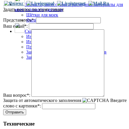
Запчасти, аксессуары и расходные материалы для
Задать вопрос по этому товару
моек высокого давления
Щётки для моек
Представьтесь
Фильтры для моек
*
:
Ваш e-mail
*
:
Скидки и специальные предложения
Инвентарь для уборки полов
Инвентарь для мытья стекол
Профессиональные моющие средства
Запчасти для пылесосов, пылеводососов
Запчасти для моек высокого давления
Ваш вопрос
*
:
Защита от автоматического заполнения
Введите
слово с картинки
*
:
Технические