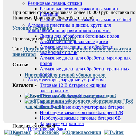
Резиновые лезвия, стяжки
Резиновые лезвия, стяжки для машин
При общей стоимости заказа более 10 000 руб. доставка по
Fiorentini
Нижнему Новгороду будет бесплатной
Резиновые лезвия, стяжки для машин Cimel
Алмазные пластины и диски, круги для
Условия доставки
полировки и шлифовки полов из камня
Диски для обработки бетонных полов
Производитель:
AFC-GROUP
Алмазные полировальные диски
Алмазные пластины для обработки
Тип:
Предупреждающие таблички и знаки, держатели
мраморных полов
инвентаря
Алмазные диски для обработки мраморных
полов
Статьи
Алмазные диски для обработки гранитных
полов
Инвентарь для ручной уборки полов
Аккумуляторы, зарядные устройства
Каталоги
Тяговые 12 В батареи с жидким
электролитом
Все для уборки. С нами выгодно!
Тяговые 6 В батареи с жидким
Справочник уборочного оборудования "Всё
электролитом
для уборки" (pdf)
Литий-ионные аккумуляторные батареи
Необслуживаемые тяговые батареи 12В
Необслуживаемые тяговые батареи 6В
Зарядные устройства
Поделиться ссылкой
Пластиковые баки