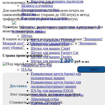
Насадки для моющих пылесосов
используемых цветов и тиража.
Шланги и рукоятки
Удлинительные трубки
Для нанесения надписей мы используем печать на
Фильтры
самоклеющейся пленке (тиражи до 100 штук) и метод
Вакуумные моторы и помпы
трафаретной печати (тиражи свыше 100 штук).
Примеры табличек с различными надписями и рисунками Вы
Запчасти, аксессуары и расходные материалы для
можете посмотреть
здесь
.
поломоечных машин
Щётки
В нашем ассортименте всегда есть готовые знаки
"Внимание!
Щетки для машин Fiorentini
Мокрый пол"
,
"Осторожно! Скользкий пол"
и
"Внимание,
Щетки для машин TSM
идет уборка!"
Щетки для машин Cimel
Щетки для машин Factory Cat
Страна происхождения:
EU
Щетки для машин Duplex
2 300
Щетки для машин Lavor
руб
за шт.
Артикул: AFC-392
Держатели ПАДов
ПАДы
Размывочные круги (пады) для
поломоечных машин
Размывочные круги (пады) для
Доставка
дисковых(роторных) машин
ПАДы для машины EDGE
Этот товар может быть доставлен курьером.
Алмазные полировочные ПАДы
Абразивная сетка
Стоимость доставки: 250 рублей.
Наждачная бумага