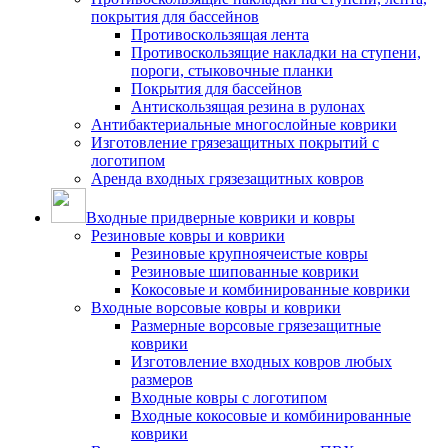
покрытия для бассейнов
Противоскользящая лента
Противоскользящие накладки на ступени,
пороги, стыковочные планки
Покрытия для бассейнов
Антискользящая резина в рулонах
Антибактериальные многослойные коврики
Изготовление грязезащитных покрытий с
логотипом
Аренда входных грязезащитных ковров
Входные придверные коврики и ковры
Резиновые ковры и коврики
Резиновые крупноячеистые ковры
Резиновые шипованные коврики
Кокосовые и комбинированные коврики
Входные ворсовые ковры и коврики
Размерные ворсовые грязезащитные
коврики
Изготовление входных ковров любых
размеров
Входные ковры с логотипом
Входные кокосовые и комбинированные
коврики