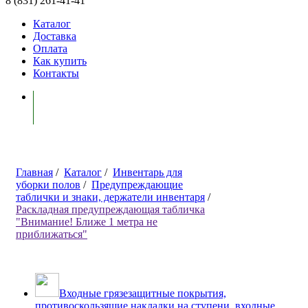
8 (831) 261-41-41
Каталог
Доставка
Оплата
Как купить
Контакты
Моя корзина ( 0 )
Главная
/
Каталог
/
Инвентарь для
уборки полов
/
Предупреждающие
таблички и знаки, держатели инвентаря
/
Раскладная предупреждающая табличка
"Внимание! Ближе 1 метра не
приближаться"
Входные грязезащитные покрытия,
противоскользящие накладки на ступени, входные