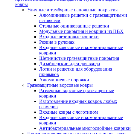
ковры
Уличные и тамбурные напольные покрытия
Алюминиевые решетки с грязезащитными
вставками
Стальные оцинкованные решетки
Модульные покрытия и коврики из ПВХ
Входные резиновые коврики
Резина в рулонах
Входные кокосовые и комбинированные
коврики
Щетинистые грязезащитные покрытия
Дизайнерские идеи для входа
Лотки и решетки для оборудования
приямков
Алюминиевые порожки
Грязезащитные ворсовые ковры
Размерные ворсовые грязезащитные
коврики
Изготовление входных ковров любых
размеров
Входные ковры с логотипом
Входные кокосовые и комбинированные
коврики
Антибактериальные многослойные коврики
Противоскользящие накладки на ступени, лента,