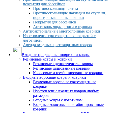
покрытия для бассейнов
Противоскользящая лента
Противоскользящие накладки на ступени,
пороги, стыковочные планки
Покрытия для бассейнов
Антискользящая резина в рулонах
Антибактериальные многослойные коврики
Изготовление грязезащитных покрытий с
логотипом
Аренда входных грязезащитных ковров
Входные придверные коврики и ковры
Резиновые ковры и коврики
Резиновые крупноячеистые ковры
Резиновые шипованные коврики
Кокосовые и комбинированные коврики
Входные ворсовые ковры и коврики
Размерные ворсовые грязезащитные
коврики
Изготовление входных ковров любых
размеров
Входные ковры с логотипом
Входные кокосовые и комбинированные
коврики