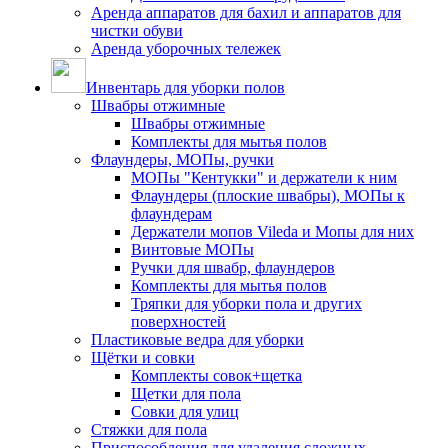
Аренда аппаратов для бахил и аппаратов для
чистки обуви
Аренда уборочных тележек
Инвентарь для уборки полов
Швабры отжимные
Швабры отжимные
Комплекты для мытья полов
Флаундеры, МОПы, ручки
МОПы "Кентукки" и держатели к ним
Флаундеры (плоские швабры), МОПы к
флаундерам
Держатели мопов Vileda и Мопы для них
Винтовые МОПы
Ручки для швабр, флаундеров
Комплекты для мытья полов
Тряпки для уборки пола и других
поверхностей
Пластиковые ведра для уборки
Щётки и совки
Комплекты совок+щетка
Щетки для пола
Совки для улиц
Стяжки для пола
Приспособления для удаления сложных