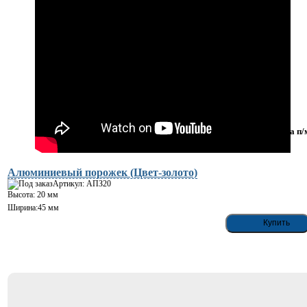
460
руб
за п/
Алюминиевый порожек (Цвет-золото)
Артикул: АПЗ20
Высота: 20 мм
Ширина:45 мм