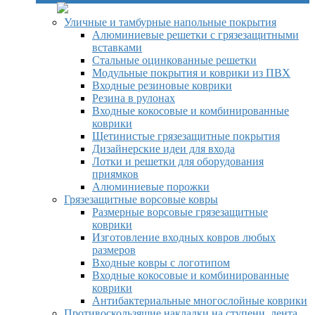
Уличные и тамбурные напольные покрытия
Алюминиевые решетки с грязезащитными
вставками
Стальные оцинкованные решетки
Модульные покрытия и коврики из ПВХ
Входные резиновые коврики
Резина в рулонах
Входные кокосовые и комбинированные
коврики
Щетинистые грязезащитные покрытия
Дизайнерские идеи для входа
Лотки и решетки для оборудования
приямков
Алюминиевые порожки
Грязезащитные ворсовые ковры
Размерные ворсовые грязезащитные
коврики
Изготовление входных ковров любых
размеров
Входные ковры с логотипом
Входные кокосовые и комбинированные
коврики
Антибактериальные многослойные коврики
Противоскользящие накладки на ступени, лента,