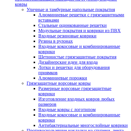
ковры
Уличные и тамбурные напольные покрытия
Алюминиевые решетки с грязезащитными
вставками
Стальные оцинкованные решетки
Модульные покрытия и коврики из ПВХ
Входные резиновые коврики
Резина в рулонах
Входные кокосовые и комбинированные
коврики
Щетинистые грязезащитные покрытия
Дизайнерские идеи для входа
Лотки и решетки для оборудования
приямков
Алюминиевые порожки
Грязезащитные ворсовые ковры
Размерные ворсовые грязезащитные
коврики
Изготовление входных ковров любых
размеров
Входные ковры с логотипом
Входные кокосовые и комбинированные
коврики
Антибактериальные многослойные коврики
Противоскользящие накладки на ступени, лента,