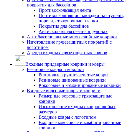
покрытия для бассейнов
Противоскользящая лента
Противоскользящие накладки на ступени,
пороги, стыковочные планки
Покрытия для бассейнов
Антискользящая резина в рулонах
Антибактериальные многослойные коврики
Изготовление грязезащитных покрытий с
логотипом
Аренда входных грязезащитных ковров
Входные придверные коврики и ковры
Резиновые ковры и коврики
Резиновые крупноячеистые ковры
Резиновые шипованные коврики
Кокосовые и комбинированные коврики
Входные ворсовые ковры и коврики
Размерные ворсовые грязезащитные
коврики
Изготовление входных ковров любых
размеров
Входные ковры с логотипом
Входные кокосовые и комбинированные
коврики