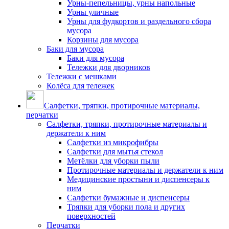
Урны-пепельницы, урны напольные
Урны уличные
Урны для фудкортов и раздельного сбора
мусора
Корзины для мусора
Баки для мусора
Баки для мусора
Тележки для дворников
Тележки с мешками
Колёса для тележек
Салфетки, тряпки, протирочные материалы,
перчатки
Салфетки, тряпки, протирочные материалы и
держатели к ним
Салфетки из микрофибры
Салфетки для мытья стекол
Метёлки для уборки пыли
Протирочные материалы и держатели к ним
Медицинские простыни и диспенсеры к
ним
Салфетки бумажные и диспенсеры
Тряпки для уборки пола и других
поверхностей
Перчатки