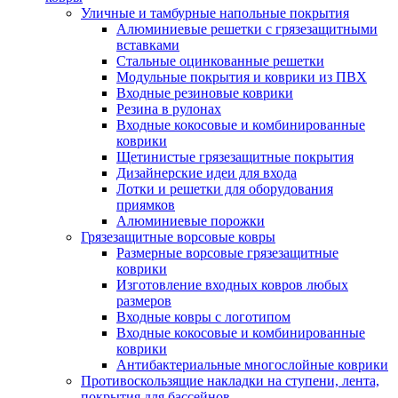
Уличные и тамбурные напольные покрытия
Алюминиевые решетки с грязезащитными
вставками
Стальные оцинкованные решетки
Модульные покрытия и коврики из ПВХ
Входные резиновые коврики
Резина в рулонах
Входные кокосовые и комбинированные
коврики
Щетинистые грязезащитные покрытия
Дизайнерские идеи для входа
Лотки и решетки для оборудования
приямков
Алюминиевые порожки
Грязезащитные ворсовые ковры
Размерные ворсовые грязезащитные
коврики
Изготовление входных ковров любых
размеров
Входные ковры с логотипом
Входные кокосовые и комбинированные
коврики
Антибактериальные многослойные коврики
Противоскользящие накладки на ступени, лента,
покрытия для бассейнов