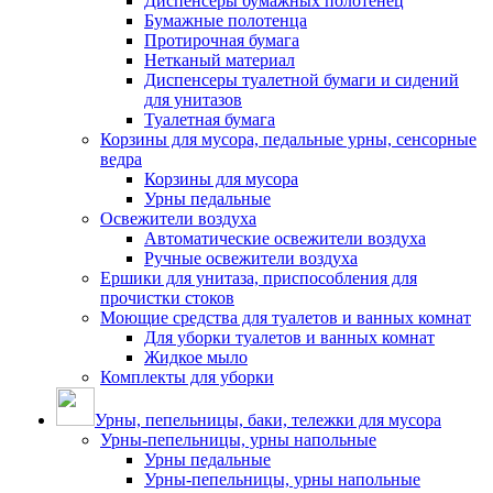
Диспенсеры бумажных полотенец
Бумажные полотенца
Протирочная бумага
Нетканый материал
Диспенсеры туалетной бумаги и сидений
для унитазов
Туалетная бумага
Корзины для мусора, педальные урны, сенсорные
ведра
Корзины для мусора
Урны педальные
Освежители воздуха
Автоматические освежители воздуха
Ручные освежители воздуха
Ершики для унитаза, приспособления для
прочистки стоков
Моющие средства для туалетов и ванных комнат
Для уборки туалетов и ванных комнат
Жидкое мыло
Комплекты для уборки
Урны, пепельницы, баки, тележки для мусора
Урны-пепельницы, урны напольные
Урны педальные
Урны-пепельницы, урны напольные