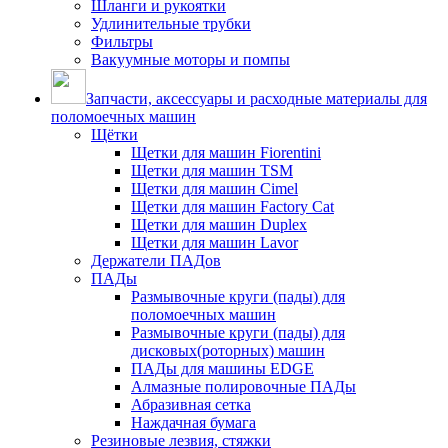
Шланги и рукоятки
Удлинительные трубки
Фильтры
Вакуумные моторы и помпы
Запчасти, аксессуары и расходные материалы для
поломоечных машин
Щётки
Щетки для машин Fiorentini
Щетки для машин TSM
Щетки для машин Cimel
Щетки для машин Factory Cat
Щетки для машин Duplex
Щетки для машин Lavor
Держатели ПАДов
ПАДы
Размывочные круги (пады) для
поломоечных машин
Размывочные круги (пады) для
дисковых(роторных) машин
ПАДы для машины EDGE
Алмазные полировочные ПАДы
Абразивная сетка
Наждачная бумага
Резиновые лезвия, стяжки