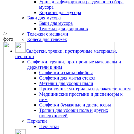
Урны для фудкортов и раздельного сбора
мусора
Корзины для мусора
Баки для мусора
Баки для мусора
Тележки для дворников
/>
Тележки с мешками
фото
Колёса для тележек
Салфетки, тряпки, протирочные материалы,
перчатки
Салфетки, тряпки, протирочные материалы и
держатели к ним
Салфетки из микрофибры
Салфетки для мытья стекол
Метёлки для уборки пыли
Протирочные материалы и держатели к ним
Медицинские простыни и диспенсеры к
ним
Салфетки бумажные и диспенсеры
Тряпки для уборки пола и других
поверхностей
Перчатки
Перчатки