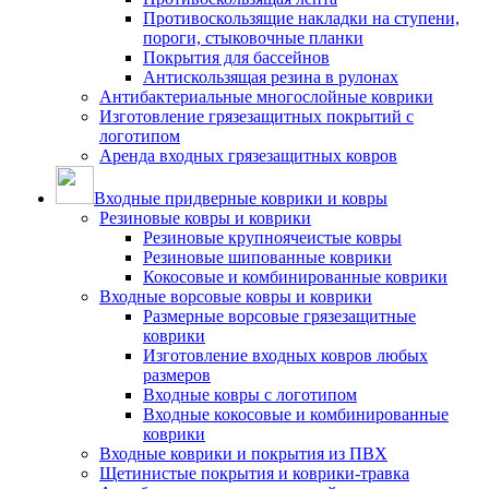
Противоскользящие накладки на ступени,
пороги, стыковочные планки
Покрытия для бассейнов
Антискользящая резина в рулонах
Антибактериальные многослойные коврики
Изготовление грязезащитных покрытий с
логотипом
Аренда входных грязезащитных ковров
Входные придверные коврики и ковры
Резиновые ковры и коврики
Резиновые крупноячеистые ковры
Резиновые шипованные коврики
Кокосовые и комбинированные коврики
Входные ворсовые ковры и коврики
Размерные ворсовые грязезащитные
коврики
Изготовление входных ковров любых
размеров
Входные ковры с логотипом
Входные кокосовые и комбинированные
коврики
Входные коврики и покрытия из ПВХ
Щетинистые покрытия и коврики-травка