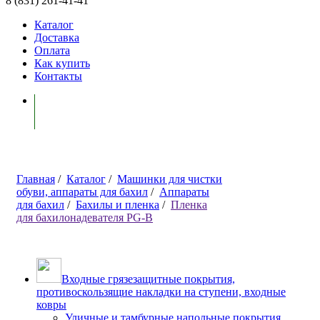
8 (831) 261-41-41
Каталог
Доставка
Оплата
Как купить
Контакты
Моя корзина ( 0 )
Главная
/
Каталог
/
Машинки для чистки
обуви, аппараты для бахил
/
Аппараты
для бахил
/
Бахилы и пленка
/
Пленка
для бахилонадевателя PG-B
Входные грязезащитные покрытия,
противоскользящие накладки на ступени, входные
ковры
Уличные и тамбурные напольные покрытия