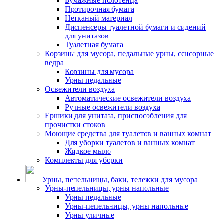
Бумажные полотенца
Протирочная бумага
Нетканый материал
Диспенсеры туалетной бумаги и сидений
для унитазов
Туалетная бумага
Корзины для мусора, педальные урны, сенсорные
ведра
Корзины для мусора
Урны педальные
Освежители воздуха
Автоматические освежители воздуха
Ручные освежители воздуха
Ершики для унитаза, приспособления для
прочистки стоков
Моющие средства для туалетов и ванных комнат
Для уборки туалетов и ванных комнат
Жидкое мыло
Комплекты для уборки
Урны, пепельницы, баки, тележки для мусора
Урны-пепельницы, урны напольные
Урны педальные
Урны-пепельницы, урны напольные
Урны уличные