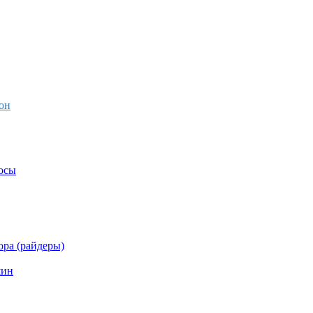
он
осы
ра (райдеры)
шин