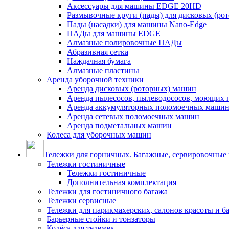
Аксессуары для машины EDGE 20HD
Размывочные круги (пады) для дисковых (ро
Пады (насадки) для машины Nano-Edge
ПАДы для машины EDGE
Алмазные полировочные ПАДы
Абразивная сетка
Наждачная бумага
Алмазные пластины
Аренда уборочной техники
Аренда дисковых (роторных) машин
Аренда пылесосов, пылеводососов, моющих 
Аренда аккумуляторных поломоечных маши
Аренда сетевых поломоечных машин
Аренда подметальных машин
Колеса для уборочных машин
Тележки для горничных. Багажные, сервировочные и
Тележки гостиничные
Тележки гостиничные
Дополнительная комплектация
Тележки для гостиничного багажа
Тележки сервисные
Тележки для парикмахерских, салонов красоты и 
Барьерные стойки и тонзаторы
Колёса для тележек