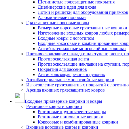
Щетинистые грязезащитные покрытия
Дизайнерские идеи для входа
Лотки и решетки для оборудования приямков
Алюминиевые порожки
Грязезащитные ворсовые ковры
Размерные ворсовые грязезащитные коврики
Изготовление входных ковров любых размер
Входные ковры с логотипом
Входные кокосовые и комбинированные ков
Антибактериальные многослойные коврики
Противоскользящие накладки на ступени, лента, п
Противоскользящая лента
Противоскользящие накладки на ступени, по
Покрытия для бассейнов
Антискользящая резина в рулонах
Антибактериальные многослойные коврики
Изготовление грязезащитных покрытий с логотип
Аренда входных грязезащитных ковров
Входные придверные коврики и ковры
Резиновые ковры и коврики
Резиновые крупноячеистые ковры
Резиновые шипованные коврики
Кокосовые и комбинированные коврики
Входные ворсовые ковры и коврики