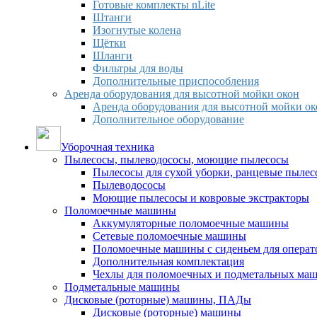
Готовые комплекты nLite
Штанги
Изогнутые колена
Щётки
Шланги
Фильтры для воды
Дополнительные приспособления
Аренда оборудования для высотной мойки окон
Аренда оборудования для высотной мойки ок
Дополнительное оборудование
Уборочная техника
Пылесосы, пылеводососы, моющие пылесосы
Пылесосы для сухой уборки, ранцевые пылес
Пылеводососы
Моющие пылесосы и ковровые экстракторы
Поломоечные машины
Аккумуляторные поломоечные машины
Сетевые поломоечные машины
Поломоечные машины с сиденьем для операто
Дополнительная комплектация
Чехлы для поломоечных и подметальных ма
Подметальные машины
Дисковые (роторные) машины, ПАДы
Дисковые (роторные) машины