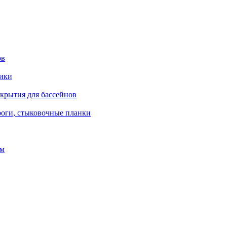
ов
рики
окрытия для бассейнов
роги, стыковочные планки
ом