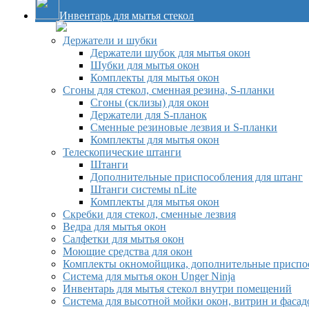
Инвентарь для мытья стекол
Держатели и шубки
Держатели шубок для мытья окон
Шубки для мытья окон
Комплекты для мытья окон
Сгоны для стекол, сменная резина, S-планки
Сгоны (склизы) для окон
Держатели для S-планок
Сменные резиновые лезвия и S-планки
Комплекты для мытья окон
Телескопические штанги
Штанги
Дополнительные приспособления для штанг
Штанги системы nLite
Комплекты для мытья окон
Скребки для стекол, сменные лезвия
Ведра для мытья окон
Салфетки для мытья окон
Моющие средства для окон
Комплекты окномойщика, дополнительные приспо
Система для мытья окон Unger Ninja
Инвентарь для мытья стекол внутри помещений
Система для высотной мойки окон, витрин и фасадо