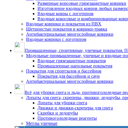
Размерные ворсовые грязезащитные коврики
Изготовление входных ковров любых размер
Входные ковры с логотипом
Входные кокосовые и комбинированные ков
Входные коврики и покрытия из ПВХ
Щетинистые покрытия и коврики-травка
Антибактериальные многослойные коврики
Входные коврики с логотипом
Промышленные, спортивные, уличные покрытия. По
Модульные промышленные, уличные и входные по
Входные грязезащитные покрытия
Промышленные напольные покрытия
Покрытия для спортзалов и бассейнов
Покрытия для бассейнов и саун
Антибактериальные многослойные коврики
Всё для уборки снега и льда, противогололедные ре
Лопаты для снега, скреперы, движки, ледорубы, п
Лопаты для уборки снега
Движки и движки-скреперы для снега
Скребки и ледорубы
Противогололедные реагенты
Метлы уличные