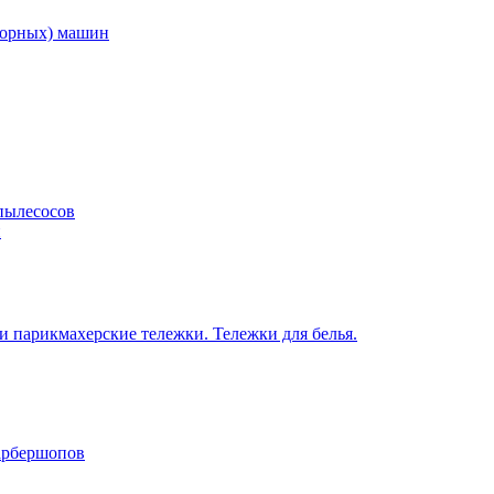
торных) машин
пылесосов
н
 парикмахерские тележки. Тележки для белья.
барбершопов