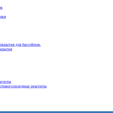
ов
рики
крытия для бассейнов.
крытия
агенты
ротивогололедные реагенты