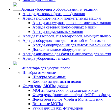
Аренда уборочного оборудования и техники
Аренда дисковых (роторных) машин
Аренда поломоечных и подметальных машин
Аренда аккумуляторных поломоечных маши
Аренда сетевых поломоечных машин
Аренда подметальных машин
Аренда пылесосов, пылеводососов, моющих пылес
Аренда оборудования для высотной мойки окон
Аренда оборудования для высотной мойки ок
Дополнительное оборудование
Аренда аппаратов для бахил и аппаратов для чистк
Аренда уборочных тележек
Инвентарь для уборки полов
Швабры отжимные
Швабры отжимные
Комплекты для мытья полов
Флаундеры, МОПы, ручки
МОПы "Кентукки" и держатели к ним
Флаундеры (плоские швабры), МОПы к флау
Держатели мопов Vileda и Мопы для них
Винтовые МОПы
Ручки для швабр, флаундеров