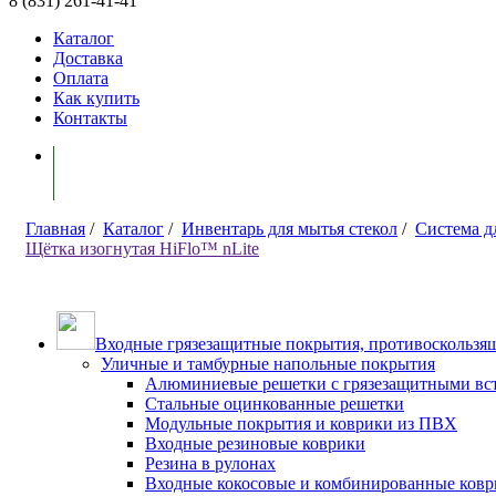
8 (831) 261-41-41
Каталог
Доставка
Оплата
Как купить
Контакты
Моя корзина ( 0 )
Главная
/
Каталог
/
Инвентарь для мытья стекол
/
Система д
Щётка изогнутая HiFlo™ nLite
Входные грязезащитные покрытия, противоскользящ
Уличные и тамбурные напольные покрытия
Алюминиевые решетки с грязезащитными вс
Стальные оцинкованные решетки
Модульные покрытия и коврики из ПВХ
Входные резиновые коврики
Резина в рулонах
Входные кокосовые и комбинированные ков