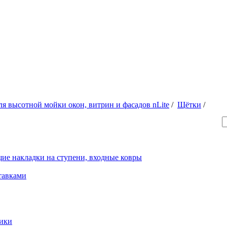
ля высотной мойки окон, витрин и фасадов nLite
/
Щётки
/
ие накладки на ступени, входные ковры
тавками
рики