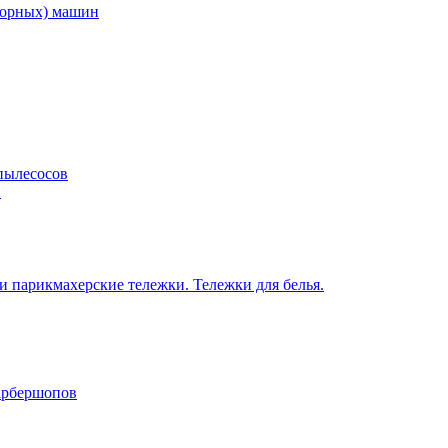
торных) машин
пылесосов
н
 парикмахерские тележки. Тележки для белья.
барбершопов