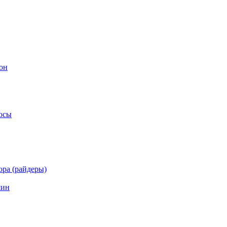
он
осы
ра (райдеры)
шин