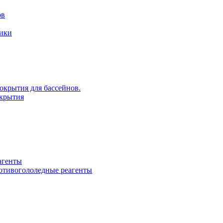
ов
рики
крытия для бассейнов.
крытия
агенты
ротивогололедные реагенты