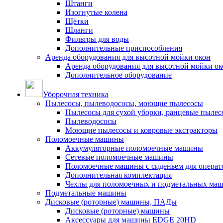
Штанги
Изогнутые колена
Щётки
Шланги
Фильтры для воды
Дополнительные приспособления
Аренда оборудования для высотной мойки окон
Аренда оборудования для высотной мойки ок
Дополнительное оборудование
Уборочная техника
Пылесосы, пылеводососы, моющие пылесосы
Пылесосы для сухой уборки, ранцевые пылес
Пылеводососы
Моющие пылесосы и ковровые экстракторы
Поломоечные машины
Аккумуляторные поломоечные машины
Сетевые поломоечные машины
Поломоечные машины с сиденьем для операто
Дополнительная комплектация
Чехлы для поломоечных и подметальных ма
Подметальные машины
Дисковые (роторные) машины, ПАДы
Дисковые (роторные) машины
Аксессуары для машины EDGE 20HD