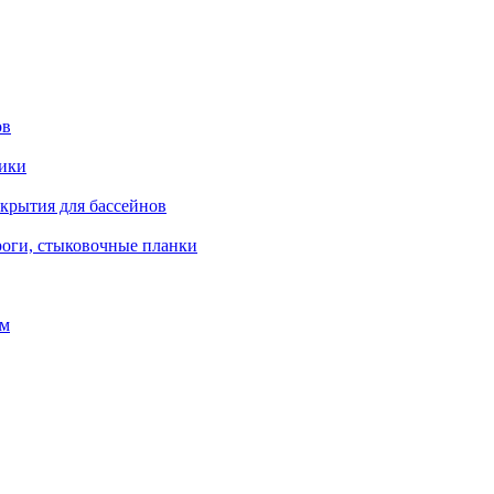
ов
рики
окрытия для бассейнов
роги, стыковочные планки
ом