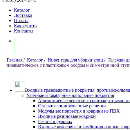
8 (831) 261-41-41
Каталог
Доставка
Оплата
Как купить
Контакты
Моя корзина ( 0 )
Главная
/
Каталог
/
Инвентарь для уборки улиц
/
Тележки д
пневматическое с пластиковым ободом и симметричной сту
Входные грязезащитные покрытия, противоскользящ
Уличные и тамбурные напольные покрытия
Алюминиевые решетки с грязезащитными вс
Стальные оцинкованные решетки
Модульные покрытия и коврики из ПВХ
Входные резиновые коврики
Резина в рулонах
Входные кокосовые и комбинированные ков