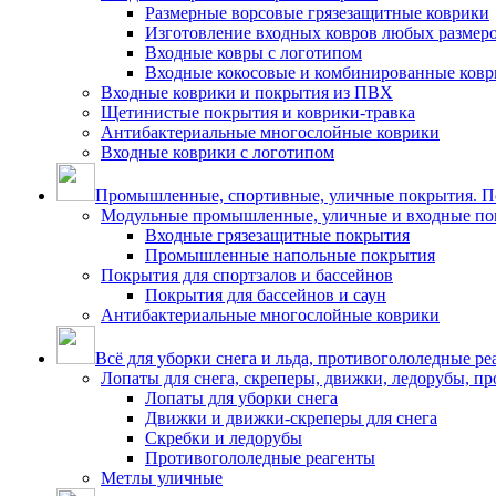
Размерные ворсовые грязезащитные коврики
Изготовление входных ковров любых размер
Входные ковры с логотипом
Входные кокосовые и комбинированные ков
Входные коврики и покрытия из ПВХ
Щетинистые покрытия и коврики-травка
Антибактериальные многослойные коврики
Входные коврики с логотипом
Промышленные, спортивные, уличные покрытия. По
Модульные промышленные, уличные и входные по
Входные грязезащитные покрытия
Промышленные напольные покрытия
Покрытия для спортзалов и бассейнов
Покрытия для бассейнов и саун
Антибактериальные многослойные коврики
Всё для уборки снега и льда, противогололедные ре
Лопаты для снега, скреперы, движки, ледорубы, п
Лопаты для уборки снега
Движки и движки-скреперы для снега
Скребки и ледорубы
Противогололедные реагенты
Метлы уличные