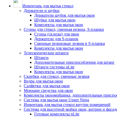
Инвентарь для мытья стекол
Держатели и шубки
Держатели шубок для мытья окон
Шубки для мытья окон
Комплекты для мытья окон
Сгоны для стекол, сменная резина, S-планки
Сгоны (склизы) для окон
Держатели для S-планок
Сменные резиновые лезвия и S-планки
Комплекты для мытья окон
Телескопические штанги
Штанги
Дополнительные приспособления для штанг
Штанги системы nLite
Комплекты для мытья окон
Скребки для стекол, сменные лезвия
Ведра для мытья окон
Салфетки для мытья окон
Моющие средства для окон
Комплекты окномойщика, дополнительные приспо
Система для мытья окон Unger Ninja
Инвентарь для мытья стекол внутри помещений
Система для высотной мойки окон, витрин и фасадо
Готовые комплекты nLite