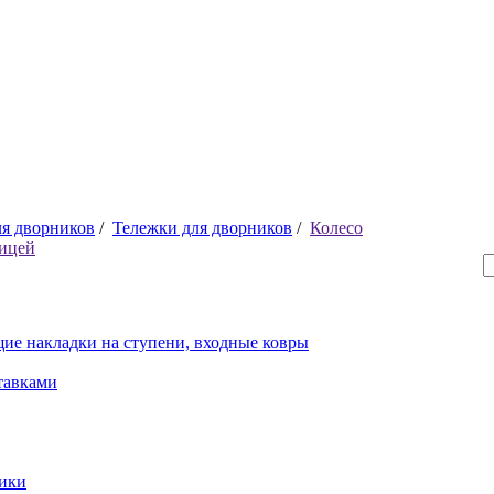
ля дворников
/
Тележки для дворников
/
Колесо
пицей
ие накладки на ступени, входные ковры
тавками
рики