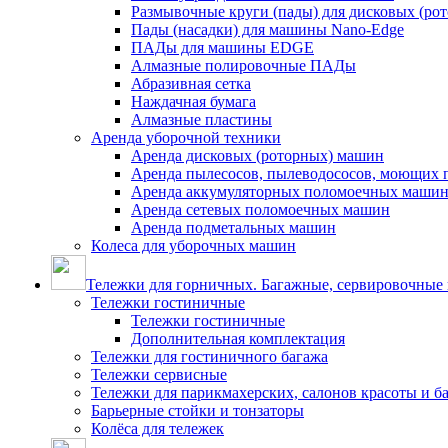
Размывочные круги (пады) для дисковых (ро
Пады (насадки) для машины Nano-Edge
ПАДы для машины EDGE
Алмазные полировочные ПАДы
Абразивная сетка
Наждачная бумага
Алмазные пластины
Аренда уборочной техники
Аренда дисковых (роторных) машин
Аренда пылесосов, пылеводососов, моющих 
Аренда аккумуляторных поломоечных маши
Аренда сетевых поломоечных машин
Аренда подметальных машин
Колеса для уборочных машин
Тележки для горничных. Багажные, сервировочные и
Тележки гостиничные
Тележки гостиничные
Дополнительная комплектация
Тележки для гостиничного багажа
Тележки сервисные
Тележки для парикмахерских, салонов красоты и 
Барьерные стойки и тонзаторы
Колёса для тележек