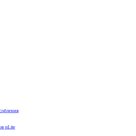
собления
в nLite