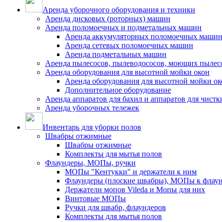
Аренда уборочного оборудования и техники
Аренда дисковых (роторных) машин
Аренда поломоечных и подметальных машин
Аренда аккумуляторных поломоечных маши
Аренда сетевых поломоечных машин
Аренда подметальных машин
Аренда пылесосов, пылеводососов, моющих пылес
Аренда оборудования для высотной мойки окон
Аренда оборудования для высотной мойки ок
Дополнительное оборудование
Аренда аппаратов для бахил и аппаратов для чистк
Аренда уборочных тележек
Инвентарь для уборки полов
Швабры отжимные
Швабры отжимные
Комплекты для мытья полов
Флаундеры, МОПы, ручки
МОПы "Кентукки" и держатели к ним
Флаундеры (плоские швабры), МОПы к флау
Держатели мопов Vileda и Мопы для них
Винтовые МОПы
Ручки для швабр, флаундеров
Комплекты для мытья полов