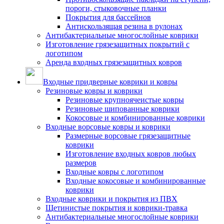
пороги, стыковочные планки
Покрытия для бассейнов
Антискользящая резина в рулонах
Антибактериальные многослойные коврики
Изготовление грязезащитных покрытий с
логотипом
Аренда входных грязезащитных ковров
Входные придверные коврики и ковры
Резиновые ковры и коврики
Резиновые крупноячеистые ковры
Резиновые шипованные коврики
Кокосовые и комбинированные коврики
Входные ворсовые ковры и коврики
Размерные ворсовые грязезащитные
коврики
Изготовление входных ковров любых
размеров
Входные ковры с логотипом
Входные кокосовые и комбинированные
коврики
Входные коврики и покрытия из ПВХ
Щетинистые покрытия и коврики-травка
Антибактериальные многослойные коврики