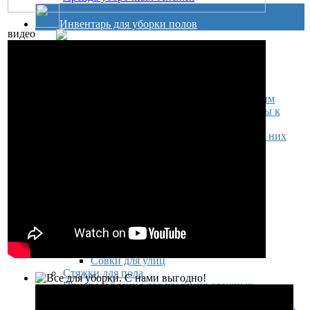
Инвентарь для уборки полов
видео
Швабры отжимные
Швабры отжимные
Комплекты для мытья полов
Флаундеры, МОПы, ручки
МОПы "Кентукки" и держатели к ним
Флаундеры (плоские швабры), МОПы к
флаундерам
Держатели мопов Vileda и Мопы для них
Винтовые МОПы
Ручки для швабр, флаундеров
Комплекты для мытья полов
Тряпки для уборки пола и других
поверхностей
Пластиковые ведра для уборки
Щётки и совки
Комплекты совок+щетка
Щетки для пола
Совки для улиц
Стяжки для пола
Приспособления для удаления сложных
загрязнений, скребки для пола