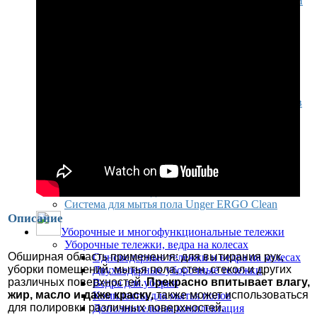
Предупреждающие таблички и знаки, держатели
инвентаря
Комплекты для мытья полов
Моющие средства для пола
Для мытья полов (в том числе для
поломоечных машин)
Для уборки ковров (в том числе для
ковровых экстракторов)
Химические средства для обработки полов
из мрамора и гранита
Уборочные и многофункциональные тележки
Уборочные тележки, ведра на колесах
Тележки для комплексной уборки
Пластиковые ведра для уборки
Дополнительная комплектация
Комплекты для мытья полов
Система для мытья пола Unger ERGO Clean
Описание
Уборочные и многофункциональные тележки
Уборочные тележки, ведра на колесах
Обширная область применения: для вытирания рук,
Одноведерные тележки и ведра на колесах
уборки помещений, мытья пола, стен, стекол и других
Двухведерные уборочные тележки
различных поверхностей.
Прекрасно впитывает влагу,
Ведра для уборки
жир, масло и даже краску,
также может использоваться
Комплекты для мытья полов
для полировки различных поверхностей.
Дополнительная комплектация