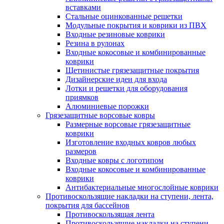
вставками
Стальные оцинкованные решетки
Модульные покрытия и коврики из ПВХ
Входные резиновые коврики
Резина в рулонах
Входные кокосовые и комбинированные
коврики
Щетинистые грязезащитные покрытия
Дизайнерские идеи для входа
Лотки и решетки для оборудования
приямков
Алюминиевые порожки
Грязезащитные ворсовые ковры
Размерные ворсовые грязезащитные
коврики
Изготовление входных ковров любых
размеров
Входные ковры с логотипом
Входные кокосовые и комбинированные
коврики
Антибактериальные многослойные коврики
Противоскользящие накладки на ступени, лента,
покрытия для бассейнов
Противоскользящая лента
Противоскользящие накладки на ступени,