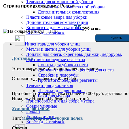
Тележки для комплексной уборки
Страна происхождения:
Россия
Тележки для комплексной уборки
Дополнительная комплектация
Пластиковые ведра для уборки
Дополнительная комплектация
75
Комплекты для мытья полов
руб
за шт.
Артикул: ТН70
Колёса для тележек
Инвентарь для уборки улиц
Метлы и щетки для уборки улиц
Лопаты для снега, скреперы, движки, ледорубы,
Доставка
противогололедные реагенты
Лопаты для уборки снега
Этот товар может быть доставлен курьером.
Движки и движки-скреперы для снега
Скребки и ледорубы
Стоимость доставки: 250 рублей.
Противогололедные реагенты
Тележки для дворников
Тележки для дворников
При общей стоимости заказа более 10 000 руб. доставка по
Баки для мусора
Нижнему Новгороду будет бесплатной
Приспособления для сбора мусора
Совки уличные
Условия доставки
Грабли
Урны уличные
Тип:
Инвентарь для уборки полов
Колёса для тележек
Статьи