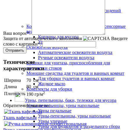
Протирочная бумага
Нетканый материал
Диспенсеры туалетной бумаги и сидений
для унитазов
Туалетная бумага
Корзины для мусора, педальные урны, сенсорные
ведра
Ваш вопрос
*
:
Корзины для мусора
Защита от автоматического заполнения
Введите
Урны педальные
слово с картинки
*
:
Освежители воздуха
Автоматические освежители воздуха
Ручные освежители воздуха
Технические
Ершики для унитаза, приспособления для
характеристики
прочистки стоков
Моющие средства для туалетов и ванных комнат
Для уборки туалетов и ванных комнат
Ширина
70 см
Жидкое мыло
Длина
80 см
Комплекты для уборки
2
Плотность
190 гр/м
Урны, пепельницы, баки, тележки для мусора
Урны-пепельницы, урны напольные
Обратите внимание на:
Урны педальные
Урны-пепельницы, урны напольные
Ткань вафельная
Урны уличные
Урны для фудкортов и раздельного сбора
Ручка алюминиевая профессиональная