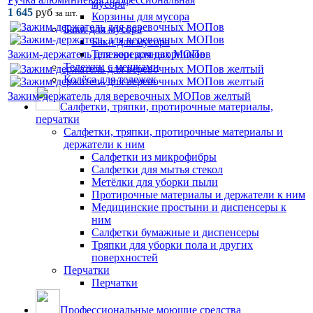
мусора
1 645
руб
за шт.
Корзины для мусора
Баки для мусора
Баки для мусора
Тележки для дворников
Зажим-держатель для веревочных МОПов
Тележки с мешками
Колёса для тележек
Зажим-держатель для веревочных МОПов желтый
Салфетки, тряпки, протирочные материалы,
перчатки
Салфетки, тряпки, протирочные материалы и
держатели к ним
Салфетки из микрофибры
Салфетки для мытья стекол
Метёлки для уборки пыли
Протирочные материалы и держатели к ним
Медицинские простыни и диспенсеры к
ним
Салфетки бумажные и диспенсеры
Тряпки для уборки пола и других
поверхностей
Перчатки
Перчатки
Профессиональные моющие средства