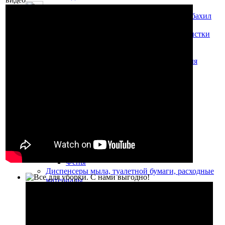
Машинки для чистки обуви, аппараты для бахил
Машинки для чистки обуви
Бытовые и офисные аппараты для чистки
обуви
Аппараты для чистки подошв
Платные (вендинговые) аппараты для
чистки обуви
Крем для обуви
Аппараты для бахил
Аппараты для надевания бахил
Бахилы и пленка
Оборудование туалетных, ванных комнат
Электросушители для рук, фены
Электросушилки для рук
Высокоскоростные сушилки для рук
Фены
Диспенсеры мыла, туалетной бумаги, расходные
материалы
Дозаторы жидкого мыла
Сенсорные дозаторы жидкого мыла
Жидкое мыло
Диспенсеры бумажных полотенец