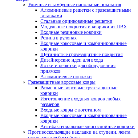
Уличные и тамбурные напольные покрытия
Алюминиевые решетки с грязезащитными
вставками
Стальные оцинкованные решетки
Модульные покрытия и коврики из ПВХ
Входные резиновые коврики
Резина в рулонах
Входные кокосовые и комбинированные
коврики
Щетинистые грязезащитные покрытия
Дизайнерские идеи для входа
Лотки и решетки для оборудования
приямков
Алюминиевые порожки
Грязезащитные ворсовые ковры
Размерные ворсовые грязезащитные
коврики
Изготовление входных ковров любых
размеров
Входные ковры с логотипом
Входные кокосовые и комбинированные
коврики
Антибактериальные многослойные коврики
Противоскользящие накладки на ступени, лента,
покрытия для бассейнов