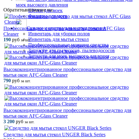
моек высокого давления
Обратите внимание на:
Щётки для моек
Фильтры для моек
Скидки и специальные предложения
Профессиональное средство для мытья стекол AFC Glass
Инвентарь для уборки полов
Cleaner
Инвентарь для мытья стекол
190
руб
за шт.
Профессиональные моющие средства
Запчасти для пылесосов, пылеводососов
Запчасти для моек высокого давления
Высококонцентрированное профессиональное средство для
мытья окон AFC-Glass Cleaner
790
руб
за шт.
Высококонцентрированное профессиональное средство для
мытья окон AFC-Glass Cleaner
3 200
руб
за шт.
Средство для мытья стекол UNGER Black Series