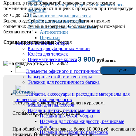
Хранить в плотно закрытой упаковке в сухом темном
Сильнодействующие средства направленного
помещении отдельно от пищевых продуктов при температуре
действия
о
от +1 до +20
С.
Противогололедные реагенты
Беречь от детей. Не допускать воздействия прямых
Средства для мытья посуды
солнечных лучей и перегрева! Соблюдать меры пожарной
Антисептики и средства защиты
безопасности!
Антисептики
Перчатки
Страна происхождения:
Россия
Колёса и колёсные опоры
Колёса для уборочных машин
Колёса для тележек
3 900
Пневматические колеса
руб
за шт.
Артикул: TC-239/2
Элементы офисного и гостиничного интерьера
Барьерные стойки и тензаторы
Тележки для гостиничного багажа
Доставка
Запчасти, аксессуары и расходные материалы для
пылесосов, пылеводососов
Этот товар может быть доставлен курьером.
Мешки для пылесосов
Насадки, щётки, резиновые лезвия
Стоимость доставки: 250 рублей.
Насадки для сухой уборки
Насадки для сбора жидкости, резиновые
лезвия
При общей стоимости заказа более 10 000 руб. доставка по
Насадки для моющих пылесосов
Нижнему Новгороду будет бесплатной