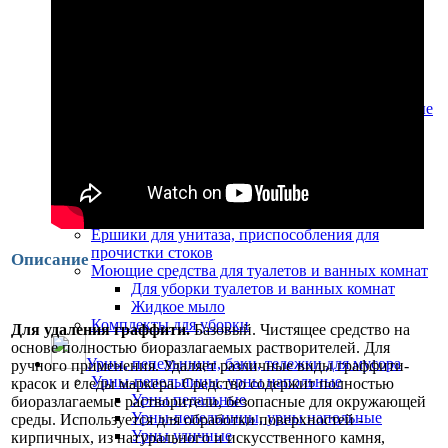
Бумажные полотенца
Протирочная бумага
Нетканый материал
Диспенсеры туалетной бумаги и сидений
для унитазов
Туалетная бумага
Корзины для мусора, педальные урны, сенсорные
ведра
Корзины для мусора
Урны педальные
Освежители воздуха
Автоматические освежители воздуха
Ручные освежители воздуха
Ершики для унитаза, приспособления для
прочистки стоков
Описание
Моющие средства для туалетов и ванных комнат
Для уборки туалетов и ванных комнат
Жидкое мыло
Комплекты для уборки
Для удаления граффити.
Базовый. Чистящее средство на
основе полностью биоразлагаемых растворителей. Для
Урны, пепельницы, баки, тележки для мусора
ручного применения. Удаляет различные виды граффити-
Урны-пепельницы, урны напольные
красок и следы маркера. Средство содержит полностью
Урны педальные
биоразлагаемые растворители, безопасные для окружающей
Урны-пепельницы, урны напольные
среды. Используется для обработки поверхностей -
Урны уличные
кирпичных, из натурального и искусственного камня,