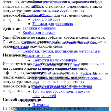
Урны для фудкортов и раздельного сбора
бетонных, асфальтовых, металлических, керамических,
мусора
гипсовых, пластиковых, стеклянных, деревянных, а также
Корзины для мусора
оштукатуренных, лакированных и окрашенных
Баки для мусора
поверхностей. Рекомендуется для устранения следов
Баки для мусора
вандализма.
Тележки для дворников
Действие
Тележки с мешками
Колёса для тележек
Удаляет различные виды граффити-красок и следы маркера.
Средство содержит полностью биоразлагаемые растворители,
Салфетки, тряпки, протирочные материалы,
безопасные для окружающей среды.
перчатки
Салфетки, тряпки, протирочные материалы и
Назначение
держатели к ним
Салфетки из микрофибры
Используется для обработки поверхностей - кирпичных, из
Салфетки для мытья стекол
натурального и искусственного камня, бетонных,
Метёлки для уборки пыли
асфальтовых, металлических, керамических, гипсовых,
Протирочные материалы и держатели к ним
пластиковых, стеклянных, деревянных, а также
Медицинские простыни и диспенсеры к
оштукатуренных, лакированных и окрашенных
ним
поверхностей. Рекомендуется для устранения следов
Салфетки бумажные и диспенсеры
вандализма.
Тряпки для уборки пола и других
поверхностей
Способ применения
Перчатки
Перчатки
Не разбавлять средство водой! Обеспечить постоянный