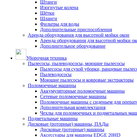
Штанги
Изогнутые колена
Щётки
Шланги
Фильтры для воды
Дополнительные приспособления
Аренда оборудования для высотной мойки окон
Аренда оборудования для высотной мойки ок
Дополнительное оборудование
Уборочная техника
Пылесосы, пылеводососы, моющие пылесосы
Пылесосы для сухой уборки, ранцевые пылес
Пылеводососы
Моющие пылесосы и ковровые экстракторы
Поломоечные машины
Аккумуляторные поломоечные машины
Сетевые поломоечные машины
Поломоечные машины с сиденьем для операто
Дополнительная комплектация
Чехлы для поломоечных и подметальных ма
Подметальные машины
Дисковые (роторные) машины, ПАДы
Дисковые (роторные) машины
Аксессуары для машины EDGE 20HD