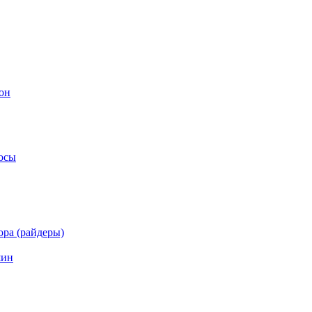
он
осы
ра (райдеры)
шин