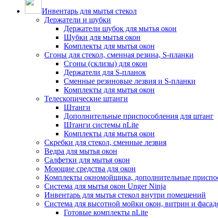
Инвентарь для мытья стекол
Держатели и шубки
Держатели шубок для мытья окон
Шубки для мытья окон
Комплекты для мытья окон
Сгоны для стекол, сменная резина, S-планки
Сгоны (склизы) для окон
Держатели для S-планок
Сменные резиновые лезвия и S-планки
Комплекты для мытья окон
Телескопические штанги
Штанги
Дополнительные приспособления для штанг
Штанги системы nLite
Комплекты для мытья окон
Скребки для стекол, сменные лезвия
Ведра для мытья окон
Салфетки для мытья окон
Моющие средства для окон
Комплекты окномойщика, дополнительные приспо
Система для мытья окон Unger Ninja
Инвентарь для мытья стекол внутри помещений
Система для высотной мойки окон, витрин и фасадо
Готовые комплекты nLite