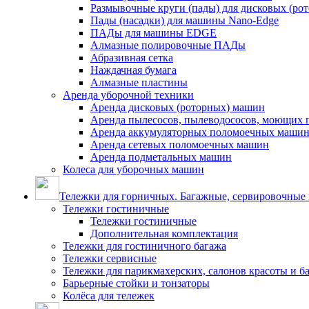
Размывочные круги (пады) для дисковых (ро
Пады (насадки) для машины Nano-Edge
ПАДы для машины EDGE
Алмазные полировочные ПАДы
Абразивная сетка
Наждачная бумага
Алмазные пластины
Аренда уборочной техники
Аренда дисковых (роторных) машин
Аренда пылесосов, пылеводососов, моющих 
Аренда аккумуляторных поломоечных маши
Аренда сетевых поломоечных машин
Аренда подметальных машин
Колеса для уборочных машин
Тележки для горничных. Багажные, сервировочные и
Тележки гостиничные
Тележки гостиничные
Дополнительная комплектация
Тележки для гостиничного багажа
Тележки сервисные
Тележки для парикмахерских, салонов красоты и 
Барьерные стойки и тонзаторы
Колёса для тележек