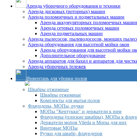
Аренда уборочного оборудования и техники
Аренда дисковых (роторных) машин
Аренда поломоечных и подметальных машин
Аренда аккумуляторных поломоечных маши
Аренда сетевых поломоечных машин
Аренда подметальных машин
Аренда пылесосов, пылеводососов, моющих пылес
Аренда оборудования для высотной мойки окон
Аренда оборудования для высотной мойки ок
Дополнительное оборудование
Аренда аппаратов для бахил и аппаратов для чистк
Аренда уборочных тележек
Инвентарь для уборки полов
Швабры отжимные
Швабры отжимные
Комплекты для мытья полов
Флаундеры, МОПы, ручки
МОПы "Кентукки" и держатели к ним
Флаундеры (плоские швабры), МОПы к флау
Держатели мопов Vileda и Мопы для них
Винтовые МОПы
Ручки для швабр, флаундеров