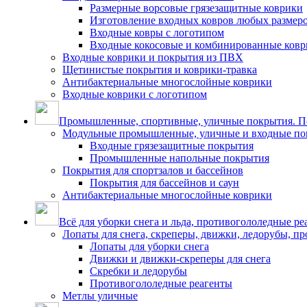
Размерные ворсовые грязезащитные коврики
Изготовление входных ковров любых размер
Входные ковры с логотипом
Входные кокосовые и комбинированные ков
Входные коврики и покрытия из ПВХ
Щетинистые покрытия и коврики-травка
Антибактериальные многослойные коврики
Входные коврики с логотипом
Промышленные, спортивные, уличные покрытия. По
Модульные промышленные, уличные и входные по
Входные грязезащитные покрытия
Промышленные напольные покрытия
Покрытия для спортзалов и бассейнов
Покрытия для бассейнов и саун
Антибактериальные многослойные коврики
Всё для уборки снега и льда, противогололедные ре
Лопаты для снега, скреперы, движки, ледорубы, п
Лопаты для уборки снега
Движки и движки-скреперы для снега
Скребки и ледорубы
Противогололедные реагенты
Метлы уличные