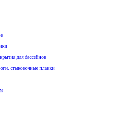
ов
рики
окрытия для бассейнов
роги, стыковочные планки
ом