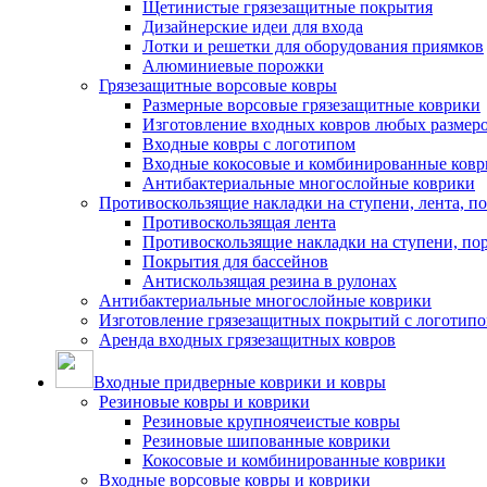
Щетинистые грязезащитные покрытия
Дизайнерские идеи для входа
Лотки и решетки для оборудования приямков
Алюминиевые порожки
Грязезащитные ворсовые ковры
Размерные ворсовые грязезащитные коврики
Изготовление входных ковров любых размер
Входные ковры с логотипом
Входные кокосовые и комбинированные ков
Антибактериальные многослойные коврики
Противоскользящие накладки на ступени, лента, п
Противоскользящая лента
Противоскользящие накладки на ступени, по
Покрытия для бассейнов
Антискользящая резина в рулонах
Антибактериальные многослойные коврики
Изготовление грязезащитных покрытий с логотип
Аренда входных грязезащитных ковров
Входные придверные коврики и ковры
Резиновые ковры и коврики
Резиновые крупноячеистые ковры
Резиновые шипованные коврики
Кокосовые и комбинированные коврики
Входные ворсовые ковры и коврики