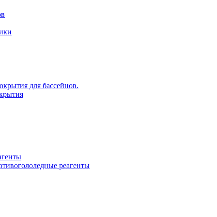
ов
рики
крытия для бассейнов.
крытия
агенты
ротивогололедные реагенты