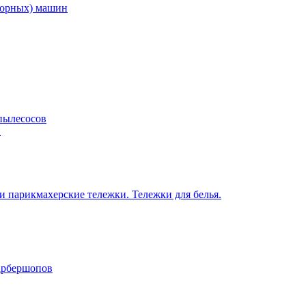
торных) машин
пылесосов
н
 парикмахерские тележки. Тележки для белья.
барбершопов