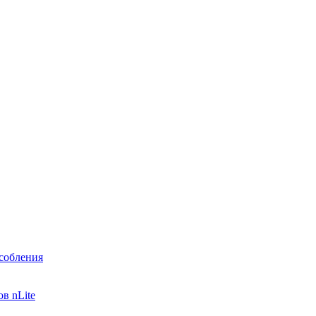
собления
в nLite