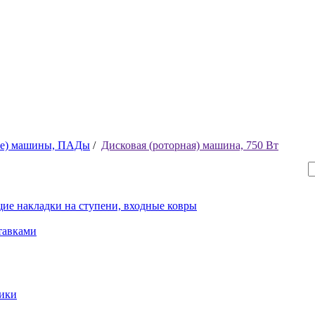
ые) машины, ПАДы
/
Дисковая (роторная) машина, 750 Вт
ие накладки на ступени, входные ковры
тавками
рики