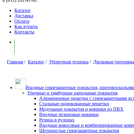
8 (831) 261-41-41
Каталог
Доставка
Оплата
Как купить
Контакты
Моя корзина ( 0 )
Главная
/
Каталог
/
Уборочная техника
/
Дисковые (роторн
Входные грязезащитные покрытия, противоскользящ
Уличные и тамбурные напольные покрытия
Алюминиевые решетки с грязезащитными вс
Стальные оцинкованные решетки
Модульные покрытия и коврики из ПВХ
Входные резиновые коврики
Резина в рулонах
Входные кокосовые и комбинированные ков
Щетинистые грязезащитные покрытия