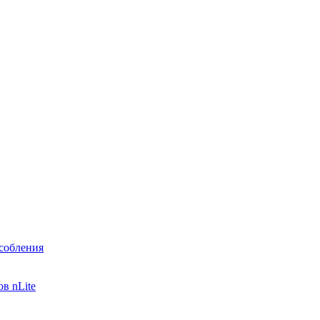
собления
в nLite