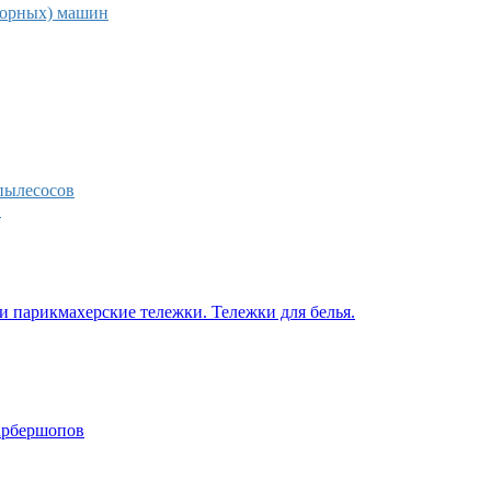
торных) машин
пылесосов
н
 парикмахерские тележки. Тележки для белья.
барбершопов