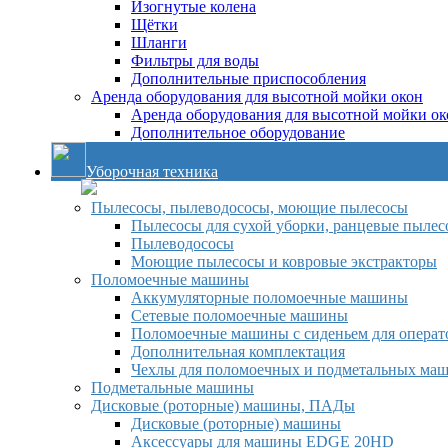
Изогнутые колена
Щётки
Шланги
Фильтры для воды
Дополнительные приспособления
Аренда оборудования для высотной мойки окон
Аренда оборудования для высотной мойки ок
Дополнительное оборудование
Уборочная техника
Пылесосы, пылеводососы, моющие пылесосы
Пылесосы для сухой уборки, ранцевые пылес
Пылеводососы
Моющие пылесосы и ковровые экстракторы
Поломоечные машины
Аккумуляторные поломоечные машины
Сетевые поломоечные машины
Поломоечные машины с сиденьем для операто
Дополнительная комплектация
Чехлы для поломоечных и подметальных ма
Подметальные машины
Дисковые (роторные) машины, ПАДы
Дисковые (роторные) машины
Аксессуары для машины EDGE 20HD