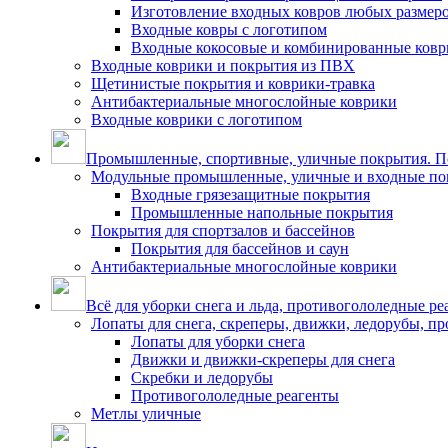
Изготовление входных ковров любых размер
Входные ковры с логотипом
Входные кокосовые и комбинированные ков
Входные коврики и покрытия из ПВХ
Щетинистые покрытия и коврики-травка
Антибактериальные многослойные коврики
Входные коврики с логотипом
Промышленные, спортивные, уличные покрытия. По
Модульные промышленные, уличные и входные по
Входные грязезащитные покрытия
Промышленные напольные покрытия
Покрытия для спортзалов и бассейнов
Покрытия для бассейнов и саун
Антибактериальные многослойные коврики
Всё для уборки снега и льда, противогололедные ре
Лопаты для снега, скреперы, движки, ледорубы, п
Лопаты для уборки снега
Движки и движки-скреперы для снега
Скребки и ледорубы
Противогололедные реагенты
Метлы уличные