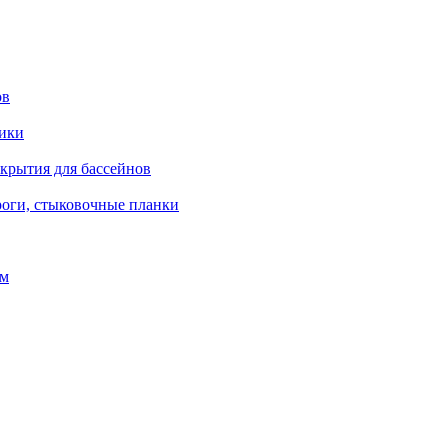
ов
рики
окрытия для бассейнов
роги, стыковочные планки
ом