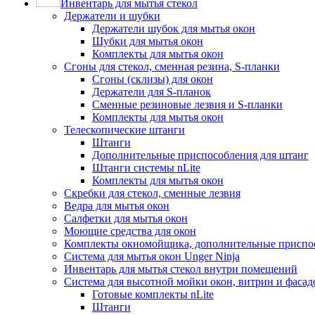
Инвентарь для мытья стекол
Держатели и шубки
Держатели шубок для мытья окон
Шубки для мытья окон
Комплекты для мытья окон
Сгоны для стекол, сменная резина, S-планки
Сгоны (склизы) для окон
Держатели для S-планок
Сменные резиновые лезвия и S-планки
Комплекты для мытья окон
Телескопические штанги
Штанги
Дополнительные приспособления для штанг
Штанги системы nLite
Комплекты для мытья окон
Скребки для стекол, сменные лезвия
Ведра для мытья окон
Салфетки для мытья окон
Моющие средства для окон
Комплекты окномойщика, дополнительные приспо
Система для мытья окон Unger Ninja
Инвентарь для мытья стекол внутри помещений
Система для высотной мойки окон, витрин и фасадо
Готовые комплекты nLite
Штанги