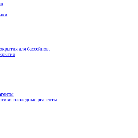
ов
рики
крытия для бассейнов.
крытия
агенты
ротивогололедные реагенты