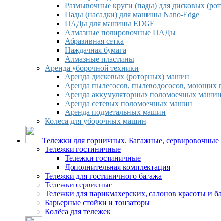
Размывочные круги (пады) для дисковых (ро
Пады (насадки) для машины Nano-Edge
ПАДы для машины EDGE
Алмазные полировочные ПАДы
Абразивная сетка
Наждачная бумага
Алмазные пластины
Аренда уборочной техники
Аренда дисковых (роторных) машин
Аренда пылесосов, пылеводососов, моющих 
Аренда аккумуляторных поломоечных маши
Аренда сетевых поломоечных машин
Аренда подметальных машин
Колеса для уборочных машин
Тележки для горничных. Багажные, сервировочные и
Тележки гостиничные
Тележки гостиничные
Дополнительная комплектация
Тележки для гостиничного багажа
Тележки сервисные
Тележки для парикмахерских, салонов красоты и 
Барьерные стойки и тонзаторы
Колёса для тележек