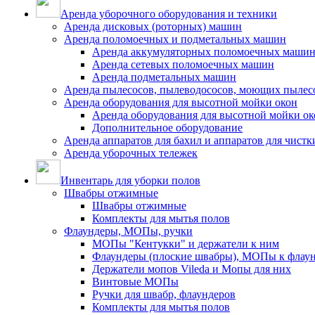
Аренда уборочного оборудования и техники
Аренда дисковых (роторных) машин
Аренда поломоечных и подметальных машин
Аренда аккумуляторных поломоечных маши
Аренда сетевых поломоечных машин
Аренда подметальных машин
Аренда пылесосов, пылеводососов, моющих пылес
Аренда оборудования для высотной мойки окон
Аренда оборудования для высотной мойки ок
Дополнительное оборудование
Аренда аппаратов для бахил и аппаратов для чистк
Аренда уборочных тележек
Инвентарь для уборки полов
Швабры отжимные
Швабры отжимные
Комплекты для мытья полов
Флаундеры, МОПы, ручки
МОПы "Кентукки" и держатели к ним
Флаундеры (плоские швабры), МОПы к флау
Держатели мопов Vileda и Мопы для них
Винтовые МОПы
Ручки для швабр, флаундеров
Комплекты для мытья полов