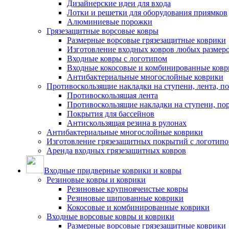
Дизайнерские идеи для входа
Лотки и решетки для оборудования приямков
Алюминиевые порожки
Грязезащитные ворсовые ковры
Размерные ворсовые грязезащитные коврики
Изготовление входных ковров любых размер
Входные ковры с логотипом
Входные кокосовые и комбинированные ков
Антибактериальные многослойные коврики
Противоскользящие накладки на ступени, лента, п
Противоскользящая лента
Противоскользящие накладки на ступени, по
Покрытия для бассейнов
Антискользящая резина в рулонах
Антибактериальные многослойные коврики
Изготовление грязезащитных покрытий с логотип
Аренда входных грязезащитных ковров
Входные придверные коврики и ковры
Резиновые ковры и коврики
Резиновые крупноячеистые ковры
Резиновые шипованные коврики
Кокосовые и комбинированные коврики
Входные ворсовые ковры и коврики
Размерные ворсовые грязезащитные коврики