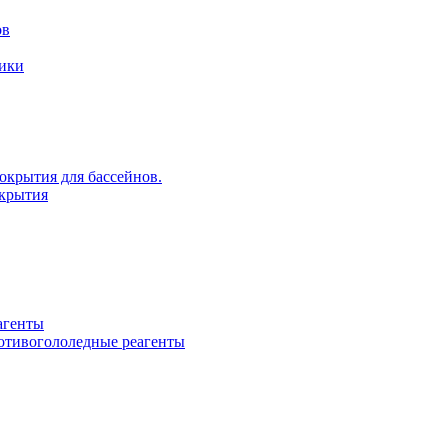
ов
рики
крытия для бассейнов.
крытия
агенты
ротивогололедные реагенты