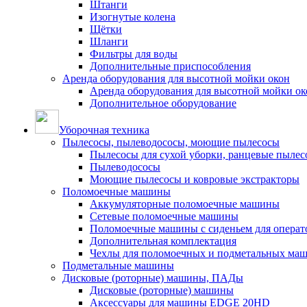
Штанги
Изогнутые колена
Щётки
Шланги
Фильтры для воды
Дополнительные приспособления
Аренда оборудования для высотной мойки окон
Аренда оборудования для высотной мойки ок
Дополнительное оборудование
Уборочная техника
Пылесосы, пылеводососы, моющие пылесосы
Пылесосы для сухой уборки, ранцевые пылес
Пылеводососы
Моющие пылесосы и ковровые экстракторы
Поломоечные машины
Аккумуляторные поломоечные машины
Сетевые поломоечные машины
Поломоечные машины с сиденьем для операто
Дополнительная комплектация
Чехлы для поломоечных и подметальных ма
Подметальные машины
Дисковые (роторные) машины, ПАДы
Дисковые (роторные) машины
Аксессуары для машины EDGE 20HD