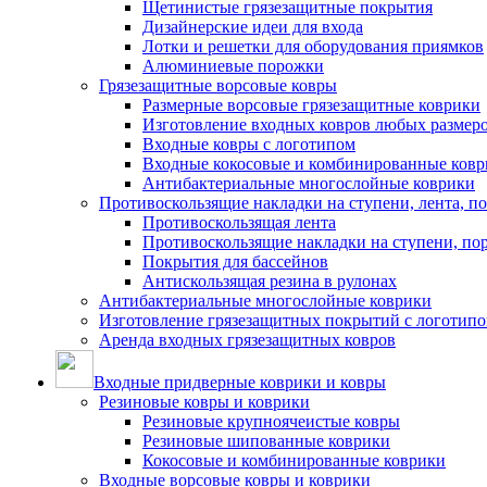
Щетинистые грязезащитные покрытия
Дизайнерские идеи для входа
Лотки и решетки для оборудования приямков
Алюминиевые порожки
Грязезащитные ворсовые ковры
Размерные ворсовые грязезащитные коврики
Изготовление входных ковров любых размер
Входные ковры с логотипом
Входные кокосовые и комбинированные ков
Антибактериальные многослойные коврики
Противоскользящие накладки на ступени, лента, п
Противоскользящая лента
Противоскользящие накладки на ступени, по
Покрытия для бассейнов
Антискользящая резина в рулонах
Антибактериальные многослойные коврики
Изготовление грязезащитных покрытий с логотип
Аренда входных грязезащитных ковров
Входные придверные коврики и ковры
Резиновые ковры и коврики
Резиновые крупноячеистые ковры
Резиновые шипованные коврики
Кокосовые и комбинированные коврики
Входные ворсовые ковры и коврики