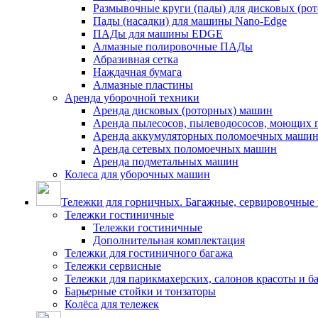
Размывочные круги (пады) для дисковых (ро
Пады (насадки) для машины Nano-Edge
ПАДы для машины EDGE
Алмазные полировочные ПАДы
Абразивная сетка
Наждачная бумага
Алмазные пластины
Аренда уборочной техники
Аренда дисковых (роторных) машин
Аренда пылесосов, пылеводососов, моющих 
Аренда аккумуляторных поломоечных маши
Аренда сетевых поломоечных машин
Аренда подметальных машин
Колеса для уборочных машин
Тележки для горничных. Багажные, сервировочные и
Тележки гостиничные
Тележки гостиничные
Дополнительная комплектация
Тележки для гостиничного багажа
Тележки сервисные
Тележки для парикмахерских, салонов красоты и 
Барьерные стойки и тонзаторы
Колёса для тележек