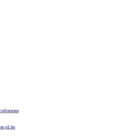
собления
в nLite