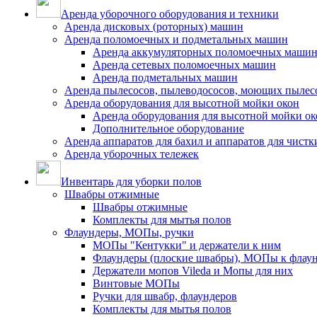
Аренда уборочного оборудования и техники
Аренда дисковых (роторных) машин
Аренда поломоечных и подметальных машин
Аренда аккумуляторных поломоечных маши
Аренда сетевых поломоечных машин
Аренда подметальных машин
Аренда пылесосов, пылеводососов, моющих пылес
Аренда оборудования для высотной мойки окон
Аренда оборудования для высотной мойки ок
Дополнительное оборудование
Аренда аппаратов для бахил и аппаратов для чистк
Аренда уборочных тележек
Инвентарь для уборки полов
Швабры отжимные
Швабры отжимные
Комплекты для мытья полов
Флаундеры, МОПы, ручки
МОПы "Кентукки" и держатели к ним
Флаундеры (плоские швабры), МОПы к флау
Держатели мопов Vileda и Мопы для них
Винтовые МОПы
Ручки для швабр, флаундеров
Комплекты для мытья полов