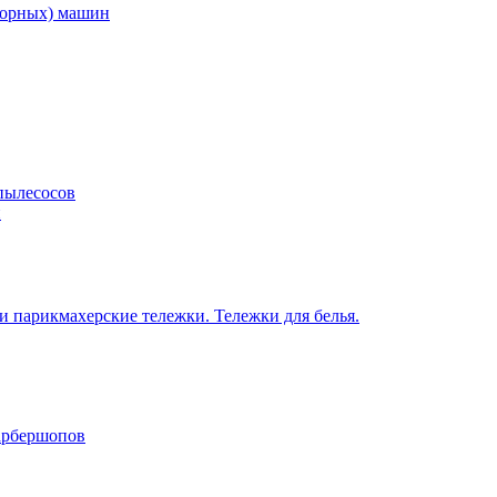
торных) машин
пылесосов
н
 парикмахерские тележки. Тележки для белья.
барбершопов