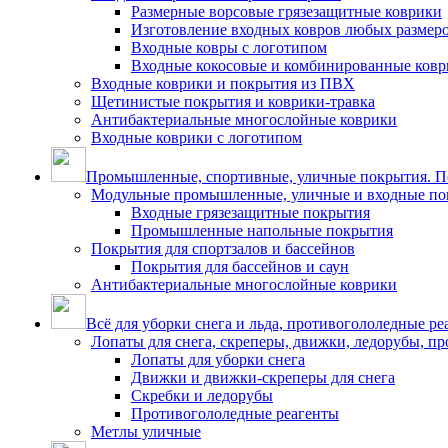
Размерные ворсовые грязезащитные коврики
Изготовление входных ковров любых размер
Входные ковры с логотипом
Входные кокосовые и комбинированные ков
Входные коврики и покрытия из ПВХ
Щетинистые покрытия и коврики-травка
Антибактериальные многослойные коврики
Входные коврики с логотипом
Промышленные, спортивные, уличные покрытия. По
Модульные промышленные, уличные и входные по
Входные грязезащитные покрытия
Промышленные напольные покрытия
Покрытия для спортзалов и бассейнов
Покрытия для бассейнов и саун
Антибактериальные многослойные коврики
Всё для уборки снега и льда, противогололедные ре
Лопаты для снега, скреперы, движки, ледорубы, п
Лопаты для уборки снега
Движки и движки-скреперы для снега
Скребки и ледорубы
Противогололедные реагенты
Метлы уличные