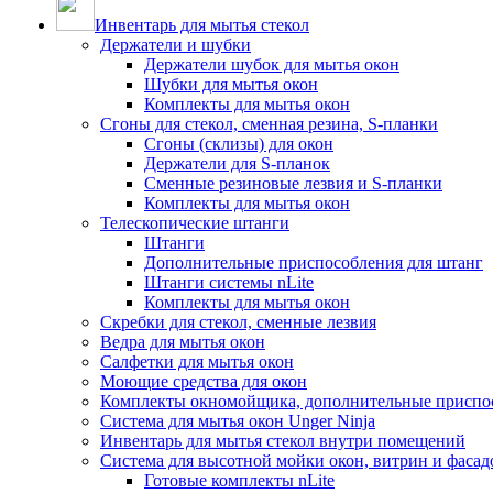
Инвентарь для мытья стекол
Держатели и шубки
Держатели шубок для мытья окон
Шубки для мытья окон
Комплекты для мытья окон
Сгоны для стекол, сменная резина, S-планки
Сгоны (склизы) для окон
Держатели для S-планок
Сменные резиновые лезвия и S-планки
Комплекты для мытья окон
Телескопические штанги
Штанги
Дополнительные приспособления для штанг
Штанги системы nLite
Комплекты для мытья окон
Скребки для стекол, сменные лезвия
Ведра для мытья окон
Салфетки для мытья окон
Моющие средства для окон
Комплекты окномойщика, дополнительные приспо
Система для мытья окон Unger Ninja
Инвентарь для мытья стекол внутри помещений
Система для высотной мойки окон, витрин и фасадо
Готовые комплекты nLite