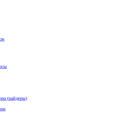
он
осы
ра (райдеры)
шин