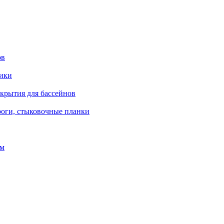
ов
рики
окрытия для бассейнов
роги, стыковочные планки
ом