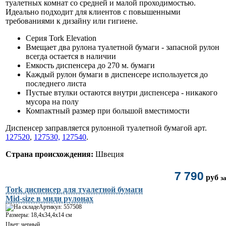
туалетных комнат со средней и малой проходимостью.
Идеально подходит для клиентов с повышенными
требованиями к дизайну или гигиене.
Серия Tork Elevation
Вмещает два рулона туалетной бумаги - запасной рулон
всегда остается в наличии
Емкость диспенсера до 270 м. бумаги
Каждый рулон бумаги в диспенсере используется до
последнего листа
Пустые втулки остаются внутри диспенсера - никакого
мусора на полу
Компактный размер при большой вместимости
Диспенсер заправляется рулонной туалетной бумагой арт.
127520
,
127530,
127540
.
Страна происхождения:
Швеция
7 790
руб
з
Tork диспенсер для туалетной бумаги
Mid-size в миди рулонах
Артикул: 557508
Размеры: 18,4х34,4х14 см
Цвет: черный