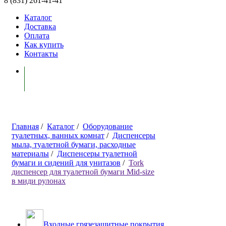
8 (831) 261-41-41
Каталог
Доставка
Оплата
Как купить
Контакты
Моя корзина ( 0 )
Главная
/
Каталог
/
Оборудование
туалетных, ванных комнат
/
Диспенсеры
мыла, туалетной бумаги, расходные
материалы
/
Диспенсеры туалетной
бумаги и сидений для унитазов
/
Tork
диспенсер для туалетной бумаги Mid-size
в миди рулонах
Входные грязезащитные покрытия,