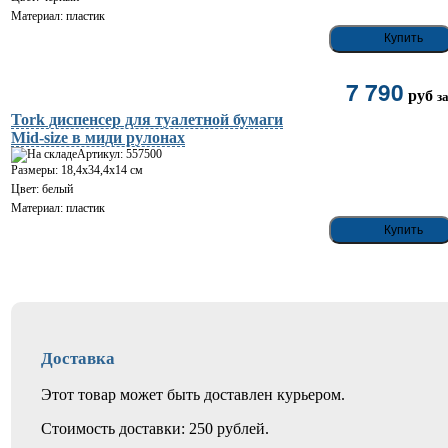
Материал: пластик
7 790
руб
з
Tork диспенсер для туалетной бумаги
Mid-size в миди рулонах
Артикул: 557500
Размеры: 18,4х34,4х14 см
Цвет: белый
Материал: пластик
Доставка
Этот товар может быть доставлен курьером.
Стоимость доставки: 250 рублей.