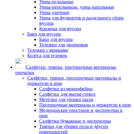
Урны педальные
Урны-пепельницы, урны напольные
Урны уличные
Урны для фудкортов и раздельного сбора
мусора
Корзины для мусора
Баки для мусора
Баки для мусора
Тележки для дворников
Тележки с мешками
Колёса для тележек
Салфетки, тряпки, протирочные материалы,
перчатки
Салфетки, тряпки, протирочные материалы и
держатели к ним
Салфетки из микрофибры
Салфетки для мытья стекол
Метёлки для уборки пыли
Протирочные материалы и держатели к ним
Медицинские простыни и диспенсеры к
ним
Салфетки бумажные и диспенсеры
Тряпки для уборки пола и других
поверхностей