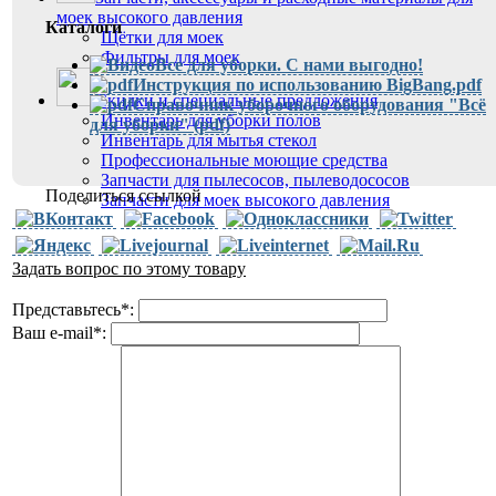
моек высокого давления
Каталоги
Щётки для моек
Фильтры для моек
Все для уборки. С нами выгодно!
Инструкция по использованию BigBang.pdf
Скидки и специальные предложения
Справочник уборочного оборудования "Всё
Инвентарь для уборки полов
для уборки" (pdf)
Инвентарь для мытья стекол
Профессиональные моющие средства
Запчасти для пылесосов, пылеводососов
Поделиться ссылкой
Запчасти для моек высокого давления
Задать вопрос по этому товару
Представьтесь
*
:
Ваш e-mail
*
: