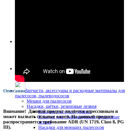
Сильнодействующие средства направленного
действия
Противогололедные реагенты
Средства для мытья посуды
Антисептики и средства защиты
Антисептики
Перчатки
Колёса и колёсные опоры
Колёса для уборочных машин
Колёса для тележек
Пневматические колеса
Элементы офисного и гостиничного интерьера
Барьерные стойки и тензаторы
Тележки для гостиничного багажа
Описание
Запчасти, аксессуары и расходные материалы для
пылесосов, пылеводососов
Мешки для пылесосов
Насадки, щётки, резиновые лезвия
Внимание! Данный продукт является агрессивным и
Насадки для сухой уборки
может вызвать сильные ожоги. На данный продукт
Насадки для сбора жидкости, резиновые
распространяется требование ADR (UN 1719, Class 8, PG
лезвия
III).
Насадки для моющих пылесосов