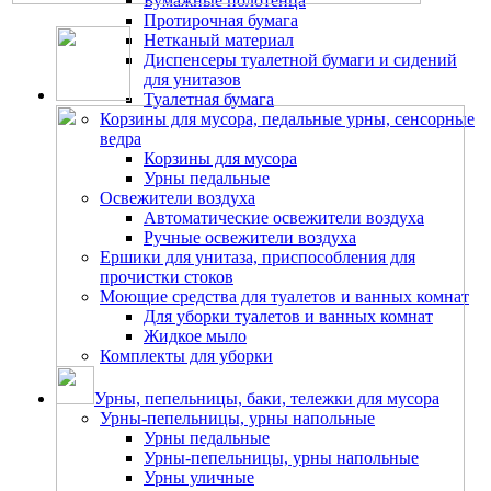
Бумажные полотенца
Протирочная бумага
Нетканый материал
Диспенсеры туалетной бумаги и сидений
для унитазов
Туалетная бумага
Корзины для мусора, педальные урны, сенсорные
ведра
Корзины для мусора
Урны педальные
Освежители воздуха
Автоматические освежители воздуха
Ручные освежители воздуха
Ершики для унитаза, приспособления для
прочистки стоков
Моющие средства для туалетов и ванных комнат
Для уборки туалетов и ванных комнат
Жидкое мыло
Комплекты для уборки
Урны, пепельницы, баки, тележки для мусора
Урны-пепельницы, урны напольные
Урны педальные
Урны-пепельницы, урны напольные
Урны уличные