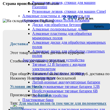
Резиновые лезвия, стяжки для машин
Страна происхождения:
Италия
Fiorentini
Резиновые лезвия, стяжки для машин Cimel
2 300
Алмазные пластины и диски, круги для
руб
за шт.
полировки и шлифовки полов из камня
Артикул: BigBang
Диски для обработки бетонных полов
Алмазные полировальные диски
Алмазные пластины для обработки
мраморных полов
Алмазные диски для обработки мраморных
Доставка
полов
Алмазные диски для обработки гранитных
Этот товар может быть доставлен курьером.
полов
Аккумуляторы, зарядные устройства
Стоимость доставки: 250 рублей.
Тяговые 12 В батареи с жидким
электролитом
Тяговые 6 В батареи с жидким
При общей стоимости заказа более 10 000 руб. доставка по
электролитом
Нижнему Новгороду будет бесплатной
Литий-ионные аккумуляторные батареи
Условия доставки
Необслуживаемые тяговые батареи 12В
Необслуживаемые тяговые батареи 6В
Производитель:
Kemika
Зарядные устройства
Пластиковые баки
Тип:
Для мытья полов (в том числе для поломоечных
машин)
Запчасти, аксессуары и расходные материалы для