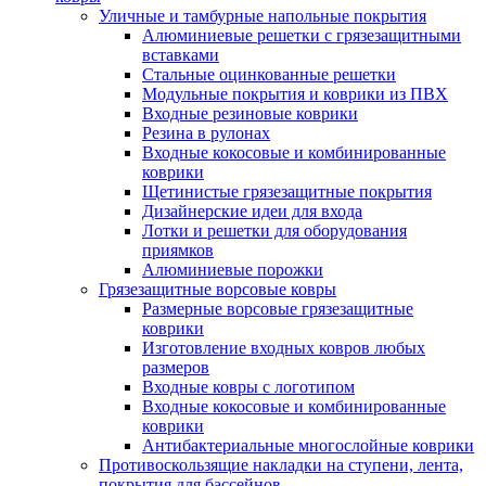
Уличные и тамбурные напольные покрытия
Алюминиевые решетки с грязезащитными
вставками
Стальные оцинкованные решетки
Модульные покрытия и коврики из ПВХ
Входные резиновые коврики
Резина в рулонах
Входные кокосовые и комбинированные
коврики
Щетинистые грязезащитные покрытия
Дизайнерские идеи для входа
Лотки и решетки для оборудования
приямков
Алюминиевые порожки
Грязезащитные ворсовые ковры
Размерные ворсовые грязезащитные
коврики
Изготовление входных ковров любых
размеров
Входные ковры с логотипом
Входные кокосовые и комбинированные
коврики
Антибактериальные многослойные коврики
Противоскользящие накладки на ступени, лента,
покрытия для бассейнов