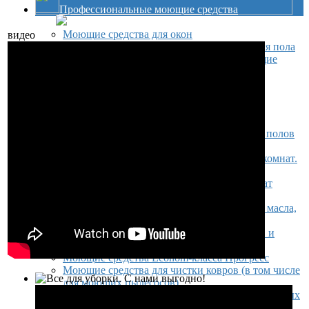
Профессиональные моющие средства
Моющие средства для окон
видео
Моющие и дезинфицирующие средства для пола
Антисептические и дезинфицирующие
средства
Для мытья полов (в том числе для
поломоечных машин)
Для уборки ковров (в том числе для
ковровых экстракторов)
Химические средства для обработки полов
из мрамора и гранита
Моющие средства для туалетов и ванных комнат.
Жидкое мыло
Для уборки туалетов и ванных комнат
Жидкое мыло
Щелочные моющие средства для удаления масла,
жира и сильных загрязнений
Кислотные моющие средства для санузлов и
послестроительной уборки
Моющие средства Econom-класса Прогресс
Моющие средства для чистки ковров (в том числе
для моющих пылесосов)
Низкопенные моющие средства для поломоечных
машин