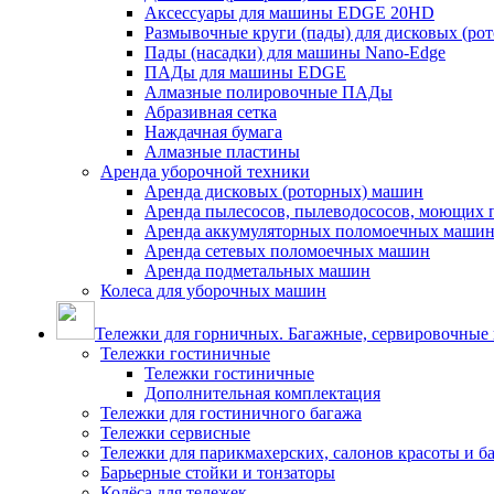
Аксессуары для машины EDGE 20HD
Размывочные круги (пады) для дисковых (ро
Пады (насадки) для машины Nano-Edge
ПАДы для машины EDGE
Алмазные полировочные ПАДы
Абразивная сетка
Наждачная бумага
Алмазные пластины
Аренда уборочной техники
Аренда дисковых (роторных) машин
Аренда пылесосов, пылеводососов, моющих 
Аренда аккумуляторных поломоечных маши
Аренда сетевых поломоечных машин
Аренда подметальных машин
Колеса для уборочных машин
Тележки для горничных. Багажные, сервировочные и
Тележки гостиничные
Тележки гостиничные
Дополнительная комплектация
Тележки для гостиничного багажа
Тележки сервисные
Тележки для парикмахерских, салонов красоты и 
Барьерные стойки и тонзаторы
Колёса для тележек