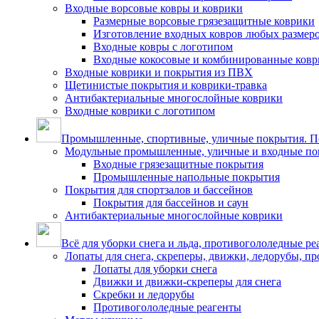
Входные ворсовые ковры и коврики
Размерные ворсовые грязезащитные коврики
Изготовление входных ковров любых размер
Входные ковры с логотипом
Входные кокосовые и комбинированные ков
Входные коврики и покрытия из ПВХ
Щетинистые покрытия и коврики-травка
Антибактериальные многослойные коврики
Входные коврики с логотипом
Промышленные, спортивные, уличные покрытия. По
Модульные промышленные, уличные и входные по
Входные грязезащитные покрытия
Промышленные напольные покрытия
Покрытия для спортзалов и бассейнов
Покрытия для бассейнов и саун
Антибактериальные многослойные коврики
Всё для уборки снега и льда, противогололедные ре
Лопаты для снега, скреперы, движки, ледорубы, п
Лопаты для уборки снега
Движки и движки-скреперы для снега
Скребки и ледорубы
Противогололедные реагенты