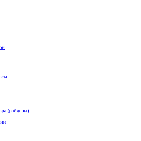
он
осы
ра (райдеры)
шин