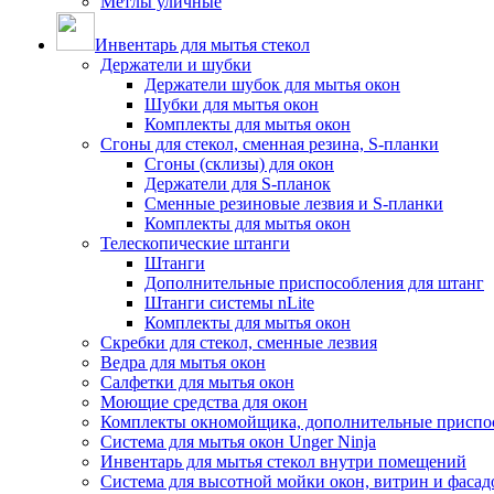
Метлы уличные
Инвентарь для мытья стекол
Держатели и шубки
Держатели шубок для мытья окон
Шубки для мытья окон
Комплекты для мытья окон
Сгоны для стекол, сменная резина, S-планки
Сгоны (склизы) для окон
Держатели для S-планок
Сменные резиновые лезвия и S-планки
Комплекты для мытья окон
Телескопические штанги
Штанги
Дополнительные приспособления для штанг
Штанги системы nLite
Комплекты для мытья окон
Скребки для стекол, сменные лезвия
Ведра для мытья окон
Салфетки для мытья окон
Моющие средства для окон
Комплекты окномойщика, дополнительные приспо
Система для мытья окон Unger Ninja
Инвентарь для мытья стекол внутри помещений
Система для высотной мойки окон, витрин и фасадо