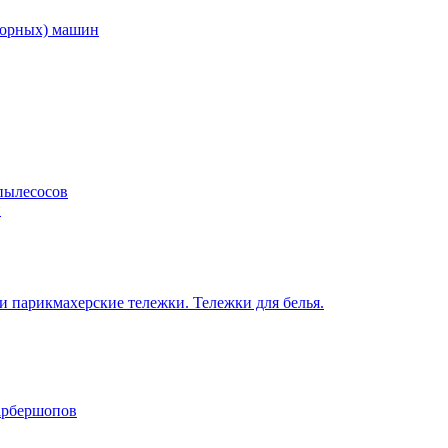
торных) машин
пылесосов
н
 парикмахерские тележки. Тележки для белья.
барбершопов