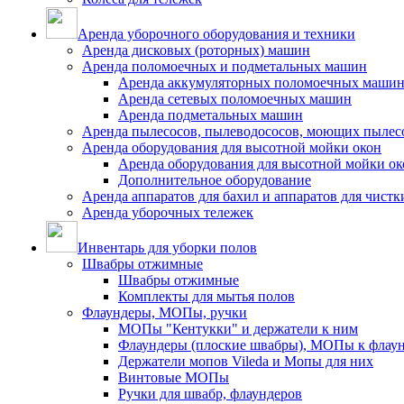
Аренда уборочного оборудования и техники
Аренда дисковых (роторных) машин
Аренда поломоечных и подметальных машин
Аренда аккумуляторных поломоечных маши
Аренда сетевых поломоечных машин
Аренда подметальных машин
Аренда пылесосов, пылеводососов, моющих пылес
Аренда оборудования для высотной мойки окон
Аренда оборудования для высотной мойки ок
Дополнительное оборудование
Аренда аппаратов для бахил и аппаратов для чистк
Аренда уборочных тележек
Инвентарь для уборки полов
Швабры отжимные
Швабры отжимные
Комплекты для мытья полов
Флаундеры, МОПы, ручки
МОПы "Кентукки" и держатели к ним
Флаундеры (плоские швабры), МОПы к флау
Держатели мопов Vileda и Мопы для них
Винтовые МОПы
Ручки для швабр, флаундеров