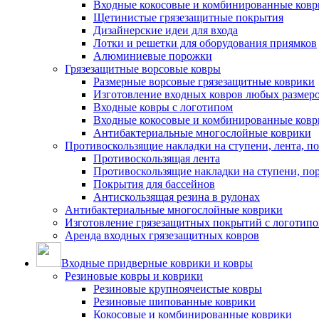
Входные кокосовые и комбинированные ков
Щетинистые грязезащитные покрытия
Дизайнерские идеи для входа
Лотки и решетки для оборудования приямков
Алюминиевые порожки
Грязезащитные ворсовые ковры
Размерные ворсовые грязезащитные коврики
Изготовление входных ковров любых размер
Входные ковры с логотипом
Входные кокосовые и комбинированные ков
Антибактериальные многослойные коврики
Противоскользящие накладки на ступени, лента, п
Противоскользящая лента
Противоскользящие накладки на ступени, по
Покрытия для бассейнов
Антискользящая резина в рулонах
Антибактериальные многослойные коврики
Изготовление грязезащитных покрытий с логотип
Аренда входных грязезащитных ковров
Входные придверные коврики и ковры
Резиновые ковры и коврики
Резиновые крупноячеистые ковры
Резиновые шипованные коврики
Кокосовые и комбинированные коврики