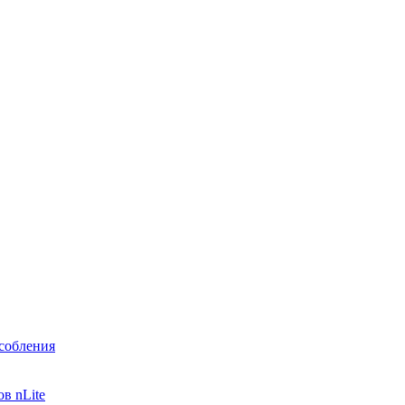
собления
в nLite