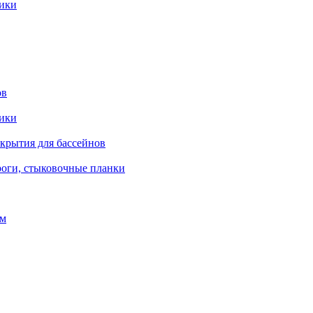
рики
ов
рики
окрытия для бассейнов
роги, стыковочные планки
ом