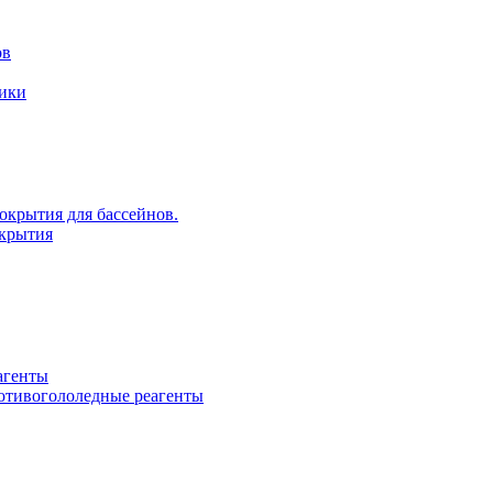
ов
рики
крытия для бассейнов.
крытия
агенты
ротивогололедные реагенты