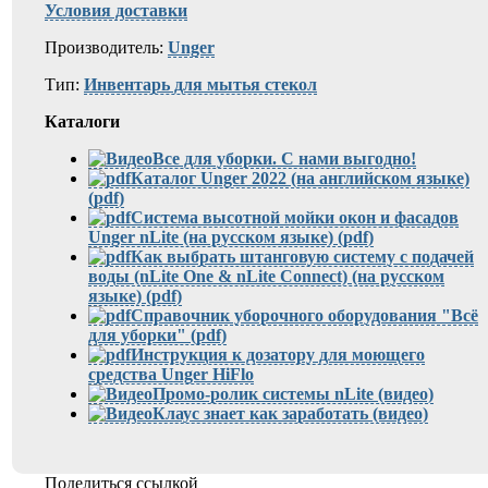
Условия доставки
Производитель:
Unger
Тип:
Инвентарь для мытья стекол
Каталоги
Все для уборки. С нами выгодно!
Каталог Unger 2022 (на английском языке)
(pdf)
Система высотной мойки окон и фасадов
Unger nLite (на русском языке) (pdf)
Как выбрать штанговую систему c подачей
воды (nLite One & nLite Connect) (на русском
языке) (pdf)
Справочник уборочного оборудования "Всё
для уборки" (pdf)
Инструкция к дозатору для моющего
средства Unger HiFlo
Промо-ролик системы nLite (видео)
Клаус знает как заработать (видео)
Поделиться ссылкой