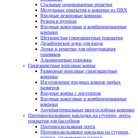
Стальные оцинкованные решетки
Модульные покрытия и коврики из ПВХ
Входные резиновые коврики
Резина в рулонах
Входные кокосовые и комбинированные
коврики
Щетинистые грязезащитные покрытия
Дизайнерские идеи для входа
Лотки и решетки для оборудования
приямков
Алюминиевые порожки
Грязезащитные ворсовые ковры
Размерные ворсовые грязезащитные
коврики
Изготовление входных ковров любых
размеров
Входные ковры с логотипом
Входные кокосовые и комбинированные
коврики
Антибактериальные многослойные коврики
Противоскользящие накладки на ступени, лента,
покрытия для бассейнов
Противоскользящая лента
Противоскользящие накладки на ступени,
пороги, стыковочные планки