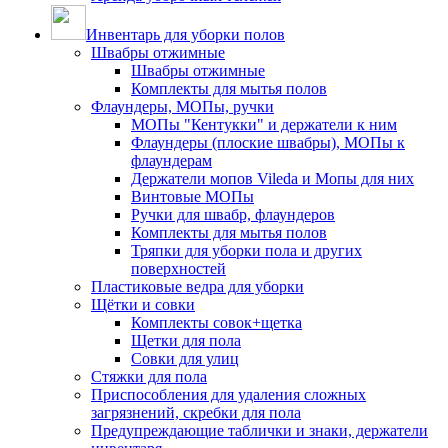
Инвентарь для уборки полов
Швабры отжимные
Швабры отжимные
Комплекты для мытья полов
Флаундеры, МОПы, ручки
МОПы "Кентукки" и держатели к ним
Флаундеры (плоские швабры), МОПы к
флаундерам
Держатели мопов Vileda и Мопы для них
Винтовые МОПы
Ручки для швабр, флаундеров
Комплекты для мытья полов
Тряпки для уборки пола и других
поверхностей
Пластиковые ведра для уборки
Щётки и совки
Комплекты совок+щетка
Щетки для пола
Совки для улиц
Стяжки для пола
Приспособления для удаления сложных
загрязнений, скребки для пола
Предупреждающие таблички и знаки, держатели