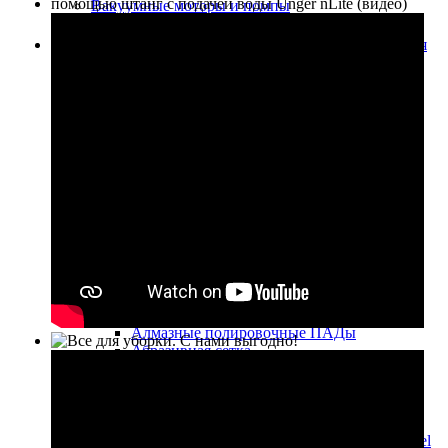
Вакуумные моторы и помпы
Запчасти, аксессуары и расходные материалы для
поломоечных машин
Щётки
Щетки для машин Fiorentini
Щетки для машин TSM
Щетки для машин Cimel
Щетки для машин Factory Cat
Щетки для машин Duplex
Щетки для машин Lavor
Держатели ПАДов
ПАДы
Размывочные круги (пады) для
поломоечных машин
Размывочные круги (пады) для
дисковых(роторных) машин
ПАДы для машины EDGE
Алмазные полировочные ПАДы
Абразивная сетка
Наждачная бумага
Резиновые лезвия, стяжки
Резиновые лезвия, стяжки для машин
Fiorentini
Резиновые лезвия, стяжки для машин Cimel