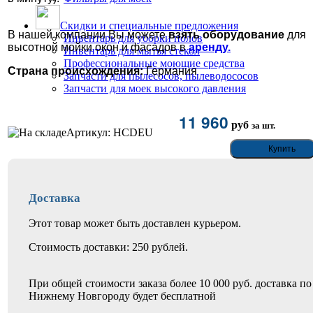
Скидки и специальные предложения
В нашей компании Вы можете
взять оборудование
для
Инвентарь для уборки полов
высотной мойки окон и фасадов в
аренду.
Инвентарь для мытья стекол
Профессиональные моющие средства
Страна происхождения:
Германия
Запчасти для пылесосов, пылеводососов
Запчасти для моек высокого давления
11 960
руб
за шт.
Артикул: HCDEU
Доставка
Этот товар может быть доставлен курьером.
Стоимость доставки: 250 рублей.
При общей стоимости заказа более 10 000 руб. доставка по
Нижнему Новгороду будет бесплатной