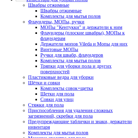
Швабры отжимные
Швабры отжимные
Комплекты для мытья полов
Флаундеры, МОПы, ручки
МОПы "Кентукки" и держатели к ним
Флаундеры (плоские швабры), МОПы к
флаундерам
Держатели мопов Vileda и Мопы для них
Винтовые МОПы
Ручки для швабр, флаундеров
Комплекты для мытья полов
Тряпки для уборки пола и других
поверхностей
Пластиковые ведра для уборки
Щётки и совки
Комплекты совок+щетка
Щетки для пола
Совки для улиц
Стяжки для пола
Приспособления для удаления сложных
загрязнений, скребки для пола
Предупреждающие таблички и знаки, держатели
инвентаря
Комплекты для мытья полов