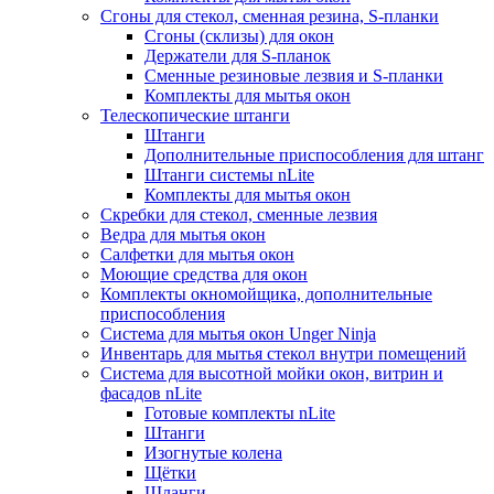
Сгоны для стекол, сменная резина, S-планки
Сгоны (склизы) для окон
Держатели для S-планок
Сменные резиновые лезвия и S-планки
Комплекты для мытья окон
Телескопические штанги
Штанги
Дополнительные приспособления для штанг
Штанги системы nLite
Комплекты для мытья окон
Скребки для стекол, сменные лезвия
Ведра для мытья окон
Салфетки для мытья окон
Моющие средства для окон
Комплекты окномойщика, дополнительные
приспособления
Система для мытья окон Unger Ninja
Инвентарь для мытья стекол внутри помещений
Система для высотной мойки окон, витрин и
фасадов nLite
Готовые комплекты nLite
Штанги
Изогнутые колена
Щётки
Шланги