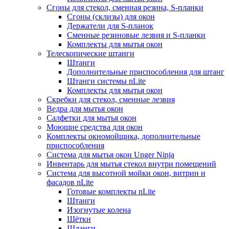
Сгоны для стекол, сменная резина, S-планки
Сгоны (склизы) для окон
Держатели для S-планок
Сменные резиновые лезвия и S-планки
Комплекты для мытья окон
Телескопические штанги
Штанги
Дополнительные приспособления для штанг
Штанги системы nLite
Комплекты для мытья окон
Скребки для стекол, сменные лезвия
Ведра для мытья окон
Салфетки для мытья окон
Моющие средства для окон
Комплекты окномойщика, дополнительные
приспособления
Система для мытья окон Unger Ninja
Инвентарь для мытья стекол внутри помещений
Система для высотной мойки окон, витрин и
фасадов nLite
Готовые комплекты nLite
Штанги
Изогнутые колена
Щётки
Шланги