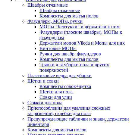
Швабры отжимные
Швабры отжимные
Комплекты для мытья полов
Флаундеры, МОПы, ручки
МОПы "Кентукки" и держатели к ним
Флаундеры (плоские швабры), МОПы к
флаундерам
Держатели мопов Vileda и Мопы для них
Винтовые МОПы
Ручки для швабр, флаундеров
Комплекты для мытья полов
Тряпки для уборки пола и других
поверхностей
Пластиковые ведра для уборки
Щётки и совки
Комплекты совок+щетка
Щетки для пола
Совки для улиц
Стяжки для пола
Приспособления для удаления сложных
загрязнений, скребки для пола
Предупреждающие таблички и знаки, держатели
инвентаря
Комплекты для мытья полов