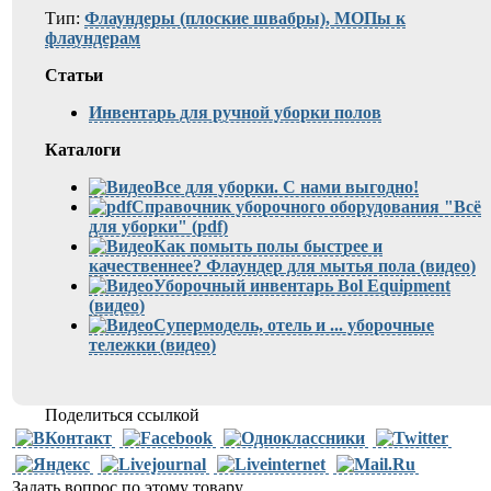
Тип:
Флаундеры (плоские швабры), МОПы к
флаундерам
Статьи
Инвентарь для ручной уборки полов
Каталоги
Все для уборки. С нами выгодно!
Справочник уборочного оборудования "Всё
для уборки" (pdf)
Как помыть полы быстрее и
качественнее? Флаундер для мытья пола (видео)
Уборочный инвентарь Bol Equipment
(видео)
Супермодель, отель и ... уборочные
тележки (видео)
Поделиться ссылкой
Задать вопрос по этому товару