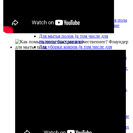
Профессиональные моющие средства
Моющие средства для окон
Моющие и дезинфицирующие средства для пола
Антисептические и дезинфицирующие
средства
Для мытья полов (в том числе для
поломоечных машин)
Для уборки ковров (в том числе для
ковровых экстракторов)
Химические средства для обработки полов
из мрамора и гранита
Моющие средства для туалетов и ванных комнат.
Жидкое мыло
Для уборки туалетов и ванных комнат
Жидкое мыло
Щелочные моющие средства для удаления масла,
жира и сильных загрязнений
Кислотные моющие средства для санузлов и
послестроительной уборки
Моющие средства Econom-класса Прогресс
Моющие средства для чистки ковров (в том числе
для моющих пылесосов)
Низкопенные моющие средства для поломоечных
машин