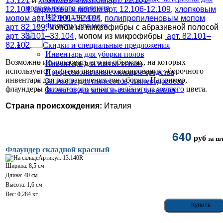
13.121
и
хлопковым мопом арт. 12.101-
моек высокого давления
12.104
,
акриловым мопом арт. 12.106-12.109
,
хлопковым
Щётки для моек
мопом арт. 52.101–52.104
,
полипропиленовым мопом
Фильтры для моек
арт. 82.109
, мопом из микрофибры с абразивной полосой
арт. 33.101–33.104
, мопом из микрофибры
арт. 82.101–
82.102
.
Скидки и специальные предложения
Инвентарь для уборки полов
Возможно использовать его на объектах, на которых
Инвентарь для мытья стекол
используется система цветового кодирования уборочного
Профессиональные моющие средства
инвентаря для разграничения зон уборки. Например,
Запчасти для пылесосов, пылеводососов
флаундеры
фиолетового
синего
,
зелёного
и
желтого
цвета.
Запчасти для моек высокого давления
Страна происхождения:
Италия
640
руб
за шт
Флаундер складной красный
Артикул: 13.140R
Ширина: 8,5 см
Длина: 40 см
Высота: 1,6 см
Вес: 0,284 кг