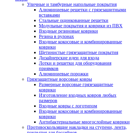
Уличные и тамбурные напольные покрытия
Алюминиевые решетки с грязезащитными
вставками
Стальные оцинкованные решетки
Модульные покрытия и коврики из ПВХ
Входные резиновые коврики
Резина в рулонах
Входные кокосовые и комбинированные
коврики
Щетинистые грязезащитные покрытия
Дизайнерские идеи для входа
Лотки и решетки для оборудования
приямков
Алюминиевые порожки
Грязезащитные ворсовые ковры
Размерные ворсовые грязезащитные
коврики
Изготовление входных ковров любых
размеров
Входные ковры с логотипом
Входные кокосовые и комбинированные
коврики
Антибактериальные многослойные коврики
Противоскользящие накладки на ступени, лента,
покрытия для бассейнов