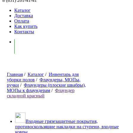
8 (831) 261-41-41
Каталог
Доставка
Оплата
Как купить
Контакты
Моя корзина ( 0 )
Главная
/
Каталог
/
Инвентарь для
уборки полов
/
Флаундеры, МОПы,
ручки
/
Флаундеры (плоские швабры),
МОПы к флаундерам
/
Флаундер
складной красный
Входные грязезащитные покрытия,
противоскользящие накладки на ступени, входные
ковры