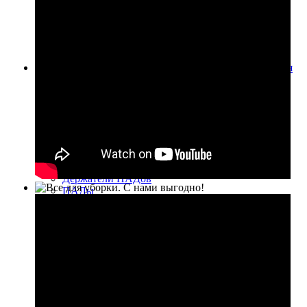
Шланги и рукоятки
Удлинительные трубки
Фильтры
Вакуумные моторы и помпы
Запчасти, аксессуары и расходные материалы для
поломоечных машин
Щётки
Щетки для машин Fiorentini
Щетки для машин TSM
Щетки для машин Cimel
Щетки для машин Factory Cat
Щетки для машин Duplex
Щетки для машин Lavor
Держатели ПАДов
ПАДы
Размывочные круги (пады) для
поломоечных машин
Размывочные круги (пады) для
дисковых(роторных) машин
ПАДы для машины EDGE
Алмазные полировочные ПАДы
Абразивная сетка
Наждачная бумага
Резиновые лезвия, стяжки