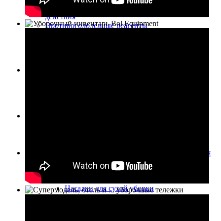
Сильнодействующие средства направленного
действия
Противогололедные реагенты
Средства для мытья посуды
Антисептики и средства защиты
Антисептики
Перчатки
Колёса и колёсные опоры
Колёса для уборочных машин
Колёса для тележек
Пневматические колеса
Элементы офисного и гостиничного интерьера
Барьерные стойки и тензаторы
Тележки для гостиничного багажа
Запчасти, аксессуары и расходные материалы для
пылесосов, пылеводососов
Мешки для пылесосов
Насадки, щётки, резиновые лезвия
Насадки для сухой уборки
Насадки для сбора жидкости, резиновые
лезвия
Насадки для моющих пылесосов