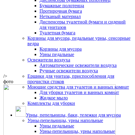
Диспенсеры бумажных полотенец
Бумажные полотенца
Протирочная бумага
Нетканый материал
Диспенсеры туалетной бумаги и сидений
для унитазов
Туалетная бумага
Корзины для мусора, педальные урны, сенсорные
ведра
Корзины для мусора
Урны педальные
Освежители воздуха
Автоматические освежители воздуха
Ручные освежители воздуха
/>
Ершики для унитаза, приспособления для
фото
прочистки стоков
Моющие средства для туалетов и ванных комнат
Для уборки туалетов и ванных комнат
Жидкое мыло
Комплекты для уборки
Урны, пепельницы, баки, тележки для мусора
Урны-пепельницы, урны напольные
Урны педальные
Урны-пепельницы, урны напольные