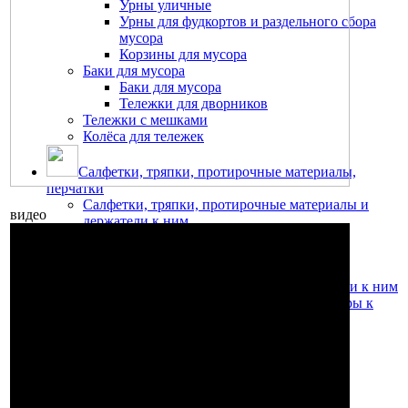
Урны уличные
Урны для фудкортов и раздельного сбора
мусора
Корзины для мусора
Баки для мусора
Баки для мусора
Тележки для дворников
Тележки с мешками
Колёса для тележек
Салфетки, тряпки, протирочные материалы,
перчатки
Салфетки, тряпки, протирочные материалы и
видео
держатели к ним
Салфетки из микрофибры
Салфетки для мытья стекол
Метёлки для уборки пыли
Протирочные материалы и держатели к ним
Медицинские простыни и диспенсеры к
ним
Салфетки бумажные и диспенсеры
Тряпки для уборки пола и других
поверхностей
Перчатки
Перчатки