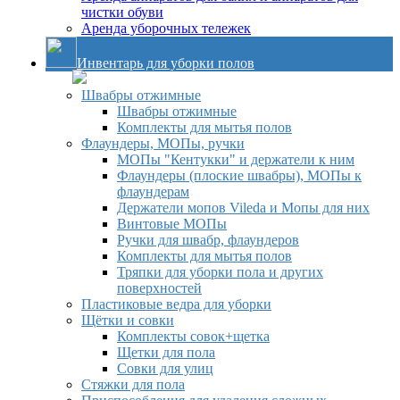
чистки обуви
Аренда уборочных тележек
Инвентарь для уборки полов
Швабры отжимные
Швабры отжимные
Комплекты для мытья полов
Флаундеры, МОПы, ручки
МОПы "Кентукки" и держатели к ним
Флаундеры (плоские швабры), МОПы к
флаундерам
Держатели мопов Vileda и Мопы для них
Винтовые МОПы
Ручки для швабр, флаундеров
Комплекты для мытья полов
Тряпки для уборки пола и других
поверхностей
Пластиковые ведра для уборки
Щётки и совки
Комплекты совок+щетка
Щетки для пола
Совки для улиц
Стяжки для пола