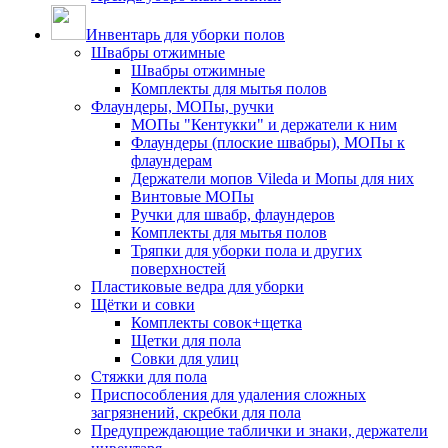
Инвентарь для уборки полов
Швабры отжимные
Швабры отжимные
Комплекты для мытья полов
Флаундеры, МОПы, ручки
МОПы "Кентукки" и держатели к ним
Флаундеры (плоские швабры), МОПы к
флаундерам
Держатели мопов Vileda и Мопы для них
Винтовые МОПы
Ручки для швабр, флаундеров
Комплекты для мытья полов
Тряпки для уборки пола и других
поверхностей
Пластиковые ведра для уборки
Щётки и совки
Комплекты совок+щетка
Щетки для пола
Совки для улиц
Стяжки для пола
Приспособления для удаления сложных
загрязнений, скребки для пола
Предупреждающие таблички и знаки, держатели