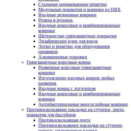
Стальные оцинкованные решетки
Модульные покрытия и коврики из ПВХ
Входные резиновые коврики
Резина в рулонах
Входные кокосовые и комбинированные
коврики
Щетинистые грязезащитные покрытия
Дизайнерские идеи для входа
Лотки и решетки для оборудования
приямков
Алюминиевые порожки
Грязезащитные ворсовые ковры
Размерные ворсовые грязезащитные
коврики
Изготовление входных ковров любых
размеров
Входные ковры с логотипом
Входные кокосовые и комбинированные
коврики
Антибактериальные многослойные коврики
Противоскользящие накладки на ступени, лента,
покрытия для бассейнов
Противоскользящая лента
Противоскользящие накладки на ступени,
пороги, стыковочные планки