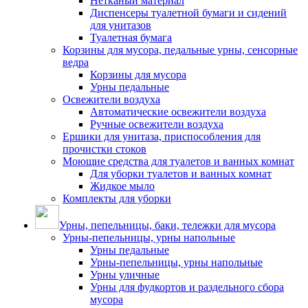
Нетканый материал
Диспенсеры туалетной бумаги и сидений
для унитазов
Туалетная бумага
Корзины для мусора, педальные урны, сенсорные
ведра
Корзины для мусора
Урны педальные
Освежители воздуха
Автоматические освежители воздуха
Ручные освежители воздуха
Ершики для унитаза, приспособления для
прочистки стоков
Моющие средства для туалетов и ванных комнат
Для уборки туалетов и ванных комнат
Жидкое мыло
Комплекты для уборки
Урны, пепельницы, баки, тележки для мусора
Урны-пепельницы, урны напольные
Урны педальные
Урны-пепельницы, урны напольные
Урны уличные
Урны для фудкортов и раздельного сбора
мусора