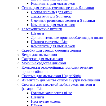
Комплекты для мытья окон
Сгоны для стекол, сменная резина, S-планки
Сгоны (склизы) для окон
Держатели для S-планок
Сменные резиновые лезвия и S-планки
Комплекты для мытья окон
Телескопические штанги
Штанги
Дополнительные приспособления для штанг
Штанги системы nLite
Комплекты для мытья окон
Скребки для стекол, сменные лезвия
Ведра для мытья окон
Салфетки для мытья окон
Моющие средства для окон
Комплекты окномойщика, дополнительные
приспособления
Система для мытья окон Unger Ninja
Инвентарь для мытья стекол внутри помещений
Система для высотной мойки окон, витрин и
фасадов nLite
Готовые комплекты nLite
Штанги
Изогнутые колена
Щётки