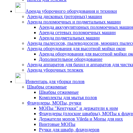
Аренда уборочного оборудования и техники
Аренда дисковых (роторных) машин
Аренда поломоечных и подметальных машин
Аренда аккумуляторных поломоечных маши
Аренда сетевых поломоечных машин
Аренда подметальных машин
Аренда пылесосов, пылеводососов, моющих пылес
Аренда оборудования для высотной мойки окон
Аренда оборудования для высотной мойки ок
Дополнительное оборудование
Аренда аппаратов для бахил и аппаратов для чистк
Аренда уборочных тележек
Инвентарь для уборки полов
Швабры отжимные
Швабры отжимные
Комплекты для мытья полов
Флаундеры, МОПы, ручки
МОПы "Кентукки" и держатели к ним
Флаундеры (плоские швабры), МОПы к флау
Держатели мопов Vileda и Мопы для них
Винтовые МОПы
Ручки для швабр, флаундеров