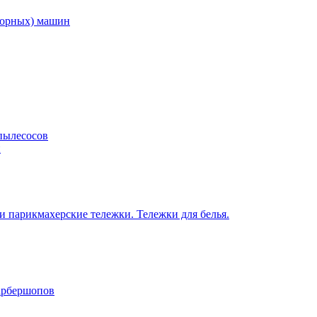
торных) машин
пылесосов
н
 парикмахерские тележки. Тележки для белья.
барбершопов