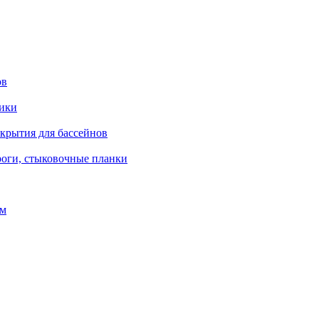
ов
рики
окрытия для бассейнов
роги, стыковочные планки
ом