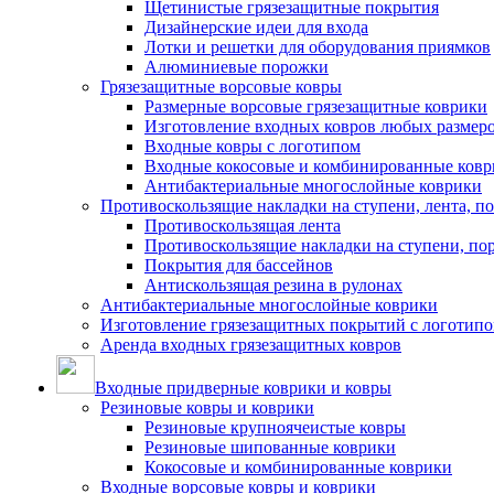
Щетинистые грязезащитные покрытия
Дизайнерские идеи для входа
Лотки и решетки для оборудования приямков
Алюминиевые порожки
Грязезащитные ворсовые ковры
Размерные ворсовые грязезащитные коврики
Изготовление входных ковров любых размер
Входные ковры с логотипом
Входные кокосовые и комбинированные ков
Антибактериальные многослойные коврики
Противоскользящие накладки на ступени, лента, п
Противоскользящая лента
Противоскользящие накладки на ступени, по
Покрытия для бассейнов
Антискользящая резина в рулонах
Антибактериальные многослойные коврики
Изготовление грязезащитных покрытий с логотип
Аренда входных грязезащитных ковров
Входные придверные коврики и ковры
Резиновые ковры и коврики
Резиновые крупноячеистые ковры
Резиновые шипованные коврики
Кокосовые и комбинированные коврики
Входные ворсовые ковры и коврики