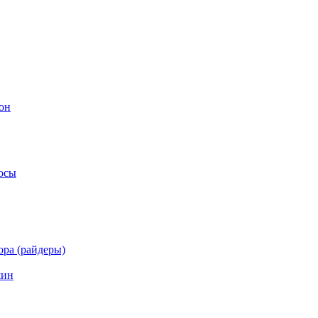
он
осы
ра (райдеры)
шин