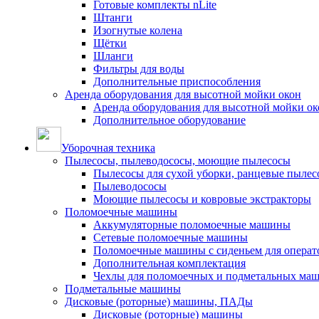
Готовые комплекты nLite
Штанги
Изогнутые колена
Щётки
Шланги
Фильтры для воды
Дополнительные приспособления
Аренда оборудования для высотной мойки окон
Аренда оборудования для высотной мойки ок
Дополнительное оборудование
Уборочная техника
Пылесосы, пылеводососы, моющие пылесосы
Пылесосы для сухой уборки, ранцевые пылес
Пылеводососы
Моющие пылесосы и ковровые экстракторы
Поломоечные машины
Аккумуляторные поломоечные машины
Сетевые поломоечные машины
Поломоечные машины с сиденьем для операто
Дополнительная комплектация
Чехлы для поломоечных и подметальных ма
Подметальные машины
Дисковые (роторные) машины, ПАДы
Дисковые (роторные) машины