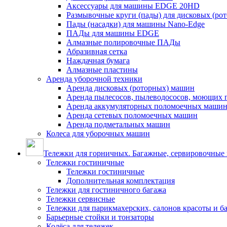
Аксессуары для машины EDGE 20HD
Размывочные круги (пады) для дисковых (ро
Пады (насадки) для машины Nano-Edge
ПАДы для машины EDGE
Алмазные полировочные ПАДы
Абразивная сетка
Наждачная бумага
Алмазные пластины
Аренда уборочной техники
Аренда дисковых (роторных) машин
Аренда пылесосов, пылеводососов, моющих 
Аренда аккумуляторных поломоечных маши
Аренда сетевых поломоечных машин
Аренда подметальных машин
Колеса для уборочных машин
Тележки для горничных. Багажные, сервировочные и
Тележки гостиничные
Тележки гостиничные
Дополнительная комплектация
Тележки для гостиничного багажа
Тележки сервисные
Тележки для парикмахерских, салонов красоты и 
Барьерные стойки и тонзаторы
Колёса для тележек