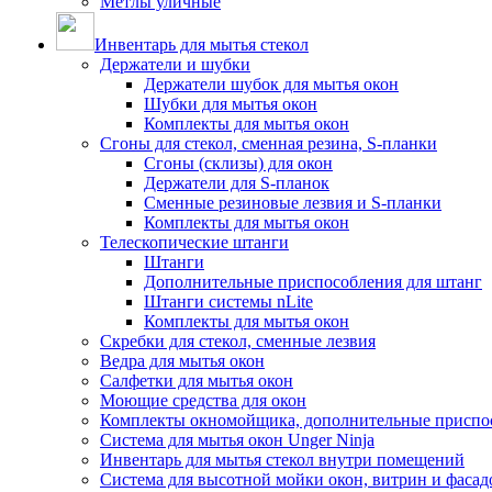
Метлы уличные
Инвентарь для мытья стекол
Держатели и шубки
Держатели шубок для мытья окон
Шубки для мытья окон
Комплекты для мытья окон
Сгоны для стекол, сменная резина, S-планки
Сгоны (склизы) для окон
Держатели для S-планок
Сменные резиновые лезвия и S-планки
Комплекты для мытья окон
Телескопические штанги
Штанги
Дополнительные приспособления для штанг
Штанги системы nLite
Комплекты для мытья окон
Скребки для стекол, сменные лезвия
Ведра для мытья окон
Салфетки для мытья окон
Моющие средства для окон
Комплекты окномойщика, дополнительные приспо
Система для мытья окон Unger Ninja
Инвентарь для мытья стекол внутри помещений
Система для высотной мойки окон, витрин и фасадо