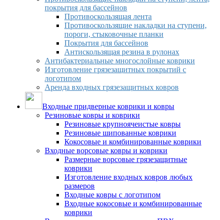
покрытия для бассейнов
Противоскользящая лента
Противоскользящие накладки на ступени,
пороги, стыковочные планки
Покрытия для бассейнов
Антискользящая резина в рулонах
Антибактериальные многослойные коврики
Изготовление грязезащитных покрытий с
логотипом
Аренда входных грязезащитных ковров
Входные придверные коврики и ковры
Резиновые ковры и коврики
Резиновые крупноячеистые ковры
Резиновые шипованные коврики
Кокосовые и комбинированные коврики
Входные ворсовые ковры и коврики
Размерные ворсовые грязезащитные
коврики
Изготовление входных ковров любых
размеров
Входные ковры с логотипом
Входные кокосовые и комбинированные
коврики