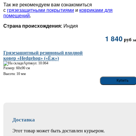
Так же рекомендуем вам ознакомиться
с
грязезащитными покрытиями
и
ковриками для
помещений
.
Страна происхождения:
Индия
1 840
руб
з
Грязезащитный резиновый входной
ковер «Hedgehog» («Ёж»)
Артикул: 10.064
Размер: 60х90 см
Высота: 10 мм
Доставка
Этот товар может быть доставлен курьером.