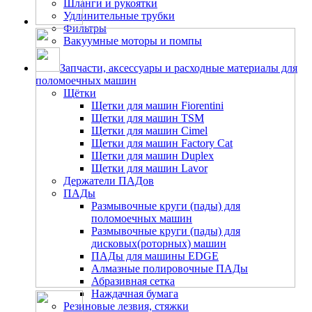
Шланги и рукоятки
Удлинительные трубки
Фильтры
Вакуумные моторы и помпы
Запчасти, аксессуары и расходные материалы для
поломоечных машин
Щётки
Щетки для машин Fiorentini
Щетки для машин TSM
Щетки для машин Cimel
Щетки для машин Factory Cat
Щетки для машин Duplex
Щетки для машин Lavor
Держатели ПАДов
ПАДы
Размывочные круги (пады) для
поломоечных машин
Размывочные круги (пады) для
дисковых(роторных) машин
ПАДы для машины EDGE
Алмазные полировочные ПАДы
Абразивная сетка
Наждачная бумага
Резиновые лезвия, стяжки