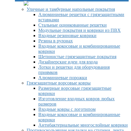
Уличные и тамбурные напольные покрытия
Алюминиевые решетки с грязезащитными
вставками
Стальные оцинкованные решетки
Модульные покрытия и коврики из ПВХ
Входные резиновые коврики
Резина в рулонах
Входные кокосовые и комбинированные
коврики
Щетинистые грязезащитные покрытия
Дизайнерские идеи для входа
Лотки и решетки для оборудования
приямков
Алюминиевые порожки
Грязезащитные ворсовые ковры
Размерные ворсовые грязезащитные
коврики
Изготовление входных ковров любых
размеров
Входные ковры с логотипом
Входные кокосовые и комбинированные
коврики
Антибактериальные многослойные коврики
Противоскользящие накладки на ступени, лента,