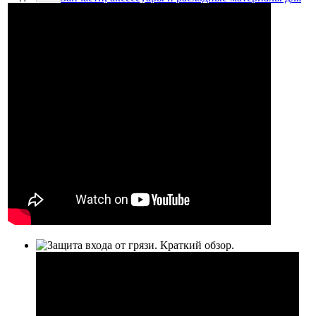
моек высокого давления
Щётки для моек
Фильтры для моек
Скидки и специальные предложения
Инвентарь для уборки полов
Инвентарь для мытья стекол
Профессиональные моющие средства
Запчасти для пылесосов, пылеводососов
Запчасти для моек высокого давления