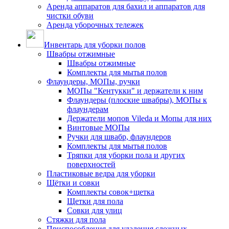
Аренда аппаратов для бахил и аппаратов для
чистки обуви
Аренда уборочных тележек
Инвентарь для уборки полов
Швабры отжимные
Швабры отжимные
Комплекты для мытья полов
Флаундеры, МОПы, ручки
МОПы "Кентукки" и держатели к ним
Флаундеры (плоские швабры), МОПы к
флаундерам
Держатели мопов Vileda и Мопы для них
Винтовые МОПы
Ручки для швабр, флаундеров
Комплекты для мытья полов
Тряпки для уборки пола и других
поверхностей
Пластиковые ведра для уборки
Щётки и совки
Комплекты совок+щетка
Щетки для пола
Совки для улиц
Стяжки для пола
Приспособления для удаления сложных