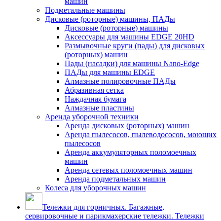
машин
Подметальные машины
Дисковые (роторные) машины, ПАДы
Дисковые (роторные) машины
Аксессуары для машины EDGE 20HD
Размывочные круги (пады) для дисковых
(роторных) машин
Пады (насадки) для машины Nano-Edge
ПАДы для машины EDGE
Алмазные полировочные ПАДы
Абразивная сетка
Наждачная бумага
Алмазные пластины
Аренда уборочной техники
Аренда дисковых (роторных) машин
Аренда пылесосов, пылеводососов, моющих
пылесосов
Аренда аккумуляторных поломоечных
машин
Аренда сетевых поломоечных машин
Аренда подметальных машин
Колеса для уборочных машин
Тележки для горничных. Багажные,
сервировочные и парикмахерские тележки. Тележки