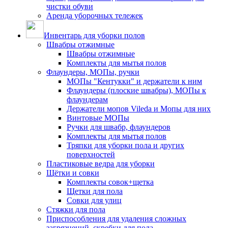
чистки обуви
Аренда уборочных тележек
Инвентарь для уборки полов
Швабры отжимные
Швабры отжимные
Комплекты для мытья полов
Флаундеры, МОПы, ручки
МОПы "Кентукки" и держатели к ним
Флаундеры (плоские швабры), МОПы к
флаундерам
Держатели мопов Vileda и Мопы для них
Винтовые МОПы
Ручки для швабр, флаундеров
Комплекты для мытья полов
Тряпки для уборки пола и других
поверхностей
Пластиковые ведра для уборки
Щётки и совки
Комплекты совок+щетка
Щетки для пола
Совки для улиц
Стяжки для пола
Приспособления для удаления сложных
загрязнений, скребки для пола