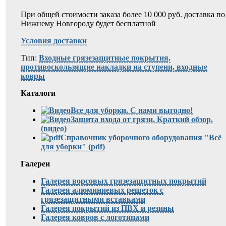
При общей стоимости заказа более 10 000 руб. доставка по
Нижнему Новгороду будет бесплатной
Условия доставки
Тип:
Входные грязезащитные покрытия,
противоскользящие накладки на ступени, входные
ковры
Каталоги
Все для уборки. С нами выгодно!
Защита входа от грязи. Краткий обзор.
(видео)
Справочник уборочного оборудования "Всё
для уборки" (pdf)
Галереи
Галерея ворсовых грязезащитных покрытий
Галерея алюминиевых решеток с
грязезащитными вставками
Галерея покрытий из ПВХ и резины
Галерея ковров с логотипами