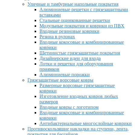
Уличные и тамбурные напольные покрытия
Алюминиевые решетки с грязезащитными
вставками
Стальные оцинкованные решетки
Модульные покрытия и коврики из ПВХ
Входные резиновые коврики
Резина в рулонах
Входные кокосовые и комбинированные
коврики
Щетинистые грязезащитные покрытия
Дизайнерские идеи для входа
Лотки и решетки для оборудования
приямков
Алюминиевые порожки
Грязезащитные ворсовые ковры
Размерные ворсовые грязезащитные
коврики
Изготовление входных ковров любых
размеров
Входные ковры с логотипом
Входные кокосовые и комбинированные
коврики
Антибактериальные многослойные коврики
Противоскользящие накладки на ступени, лента,
покрытия для бассейнов