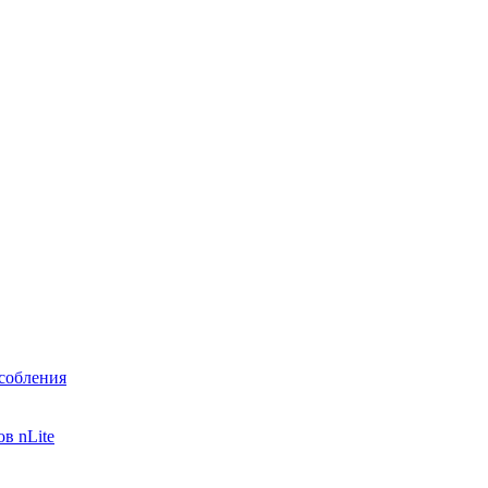
собления
в nLite