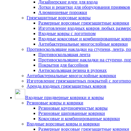
Дизайнерские идеи для входа
Лотки и решетки для оборудования приямков
Алюминиевые порожки
Грязезащитные ворсовые ковры
Размерные ворсовые грязезащитные коврики
Изготовление входных ковров любых размер
Входные ковры с логотипом
Входные кокосовые и комбинированные ков
Антибактериальные многослойные коврики
Противоскользящие накладки на ступени, лента, п
Противоскользящая лента
Противоскользящие накладки на ступени, по
Покрытия для бассейнов
Антискользящая резина в рулонах
Антибактериальные многослойные коврики
Изготовление грязезащитных покрытий с логотип
Аренда входных грязезащитных ковров
Входные придверные коврики и ковры
Резиновые ковры и коврики
Резиновые крупноячеистые ковры
Резиновые шипованные коврики
Кокосовые и комбинированные коврики
Входные ворсовые ковры и коврики
Размерные ворсовые грязезащитные коврики