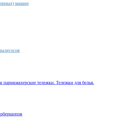
торных) машин
пылесосов
н
 парикмахерские тележки. Тележки для белья.
барбершопов