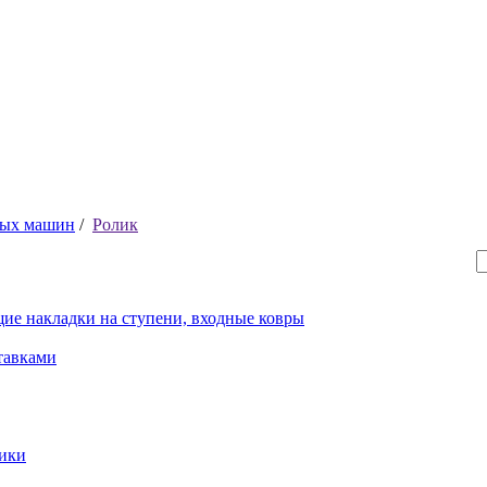
ных машин
/
Ролик
ие накладки на ступени, входные ковры
тавками
рики