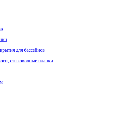
ов
рики
окрытия для бассейнов
роги, стыковочные планки
ом