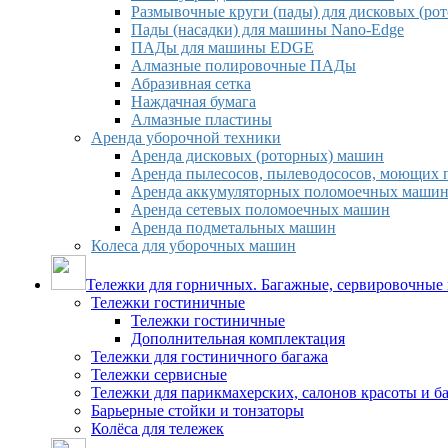
Размывочные круги (пады) для дисковых (ро
Пады (насадки) для машины Nano-Edge
ПАДы для машины EDGE
Алмазные полировочные ПАДы
Абразивная сетка
Наждачная бумага
Алмазные пластины
Аренда уборочной техники
Аренда дисковых (роторных) машин
Аренда пылесосов, пылеводососов, моющих 
Аренда аккумуляторных поломоечных маши
Аренда сетевых поломоечных машин
Аренда подметальных машин
Колеса для уборочных машин
Тележки для горничных. Багажные, сервировочные и
Тележки гостиничные
Тележки гостиничные
Дополнительная комплектация
Тележки для гостиничного багажа
Тележки сервисные
Тележки для парикмахерских, салонов красоты и 
Барьерные стойки и тонзаторы
Колёса для тележек