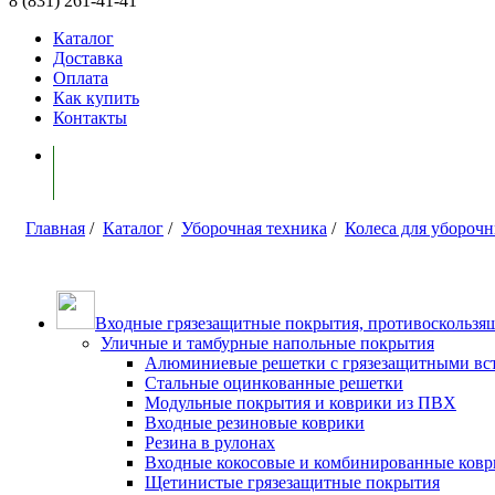
8 (831) 261-41-41
Каталог
Доставка
Оплата
Как купить
Контакты
Моя корзина ( 0 )
Главная
/
Каталог
/
Уборочная техника
/
Колеса для убороч
Входные грязезащитные покрытия, противоскользящ
Уличные и тамбурные напольные покрытия
Алюминиевые решетки с грязезащитными вс
Стальные оцинкованные решетки
Модульные покрытия и коврики из ПВХ
Входные резиновые коврики
Резина в рулонах
Входные кокосовые и комбинированные ков
Щетинистые грязезащитные покрытия