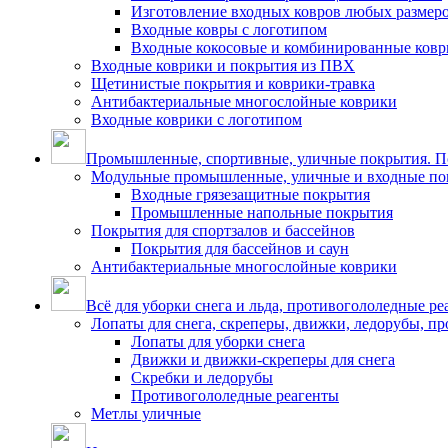
Изготовление входных ковров любых размер
Входные ковры с логотипом
Входные кокосовые и комбинированные ков
Входные коврики и покрытия из ПВХ
Щетинистые покрытия и коврики-травка
Антибактериальные многослойные коврики
Входные коврики с логотипом
Промышленные, спортивные, уличные покрытия. По
Модульные промышленные, уличные и входные по
Входные грязезащитные покрытия
Промышленные напольные покрытия
Покрытия для спортзалов и бассейнов
Покрытия для бассейнов и саун
Антибактериальные многослойные коврики
Всё для уборки снега и льда, противогололедные ре
Лопаты для снега, скреперы, движки, ледорубы, п
Лопаты для уборки снега
Движки и движки-скреперы для снега
Скребки и ледорубы
Противогололедные реагенты
Метлы уличные