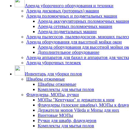
Аренда уборочного оборудования и техники
Аренда дисковых (роторных) машин
Аренда поломоечных и подметальных машин
Аренда аккумуляторных поломоечных маши
Аренда сетевых поломоечных машин
Аренда подметальных машин
Аренда пылесосов, пылеводососов, моющих пылес
Аренда оборудования для высотной мойки окон
Аренда оборудования для высотной мойки ок
Дополнительное оборудование
Аренда аппаратов для бахил и аппаратов для чистк
Аренда уборочных тележек
Инвентарь для уборки полов
Швабры отжимные
Швабры отжимные
Комплекты для мытья полов
Флаундеры, МОПы, ручки
МОПы "Кентукки" и держатели к ним
Флаундеры (плоские швабры), МОПы к флау
Держатели мопов Vileda и Мопы для них
Винтовые МОПы
Ручки для швабр, флаундеров
Комплекты для мытья полов