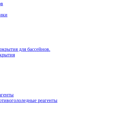
ов
рики
крытия для бассейнов.
крытия
агенты
ротивогололедные реагенты