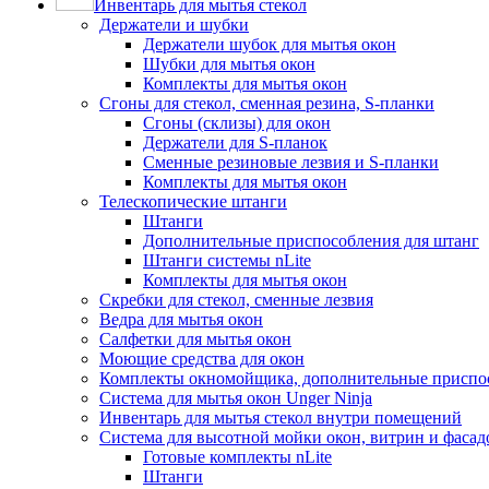
Инвентарь для мытья стекол
Держатели и шубки
Держатели шубок для мытья окон
Шубки для мытья окон
Комплекты для мытья окон
Сгоны для стекол, сменная резина, S-планки
Сгоны (склизы) для окон
Держатели для S-планок
Сменные резиновые лезвия и S-планки
Комплекты для мытья окон
Телескопические штанги
Штанги
Дополнительные приспособления для штанг
Штанги системы nLite
Комплекты для мытья окон
Скребки для стекол, сменные лезвия
Ведра для мытья окон
Салфетки для мытья окон
Моющие средства для окон
Комплекты окномойщика, дополнительные приспо
Система для мытья окон Unger Ninja
Инвентарь для мытья стекол внутри помещений
Система для высотной мойки окон, витрин и фасадо
Готовые комплекты nLite
Штанги