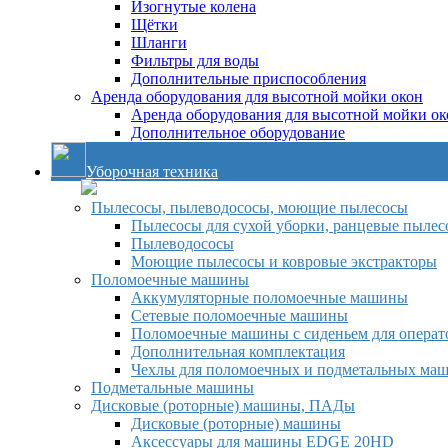
Изогнутые колена
Щётки
Шланги
Фильтры для воды
Дополнительные приспособления
Аренда оборудования для высотной мойки окон
Аренда оборудования для высотной мойки ок
Дополнительное оборудование
Уборочная техника
Пылесосы, пылеводососы, моющие пылесосы
Пылесосы для сухой уборки, ранцевые пылес
Пылеводососы
Моющие пылесосы и ковровые экстракторы
Поломоечные машины
Аккумуляторные поломоечные машины
Сетевые поломоечные машины
Поломоечные машины с сиденьем для операто
Дополнительная комплектация
Чехлы для поломоечных и подметальных ма
Подметальные машины
Дисковые (роторные) машины, ПАДы
Дисковые (роторные) машины
Аксессуары для машины EDGE 20HD