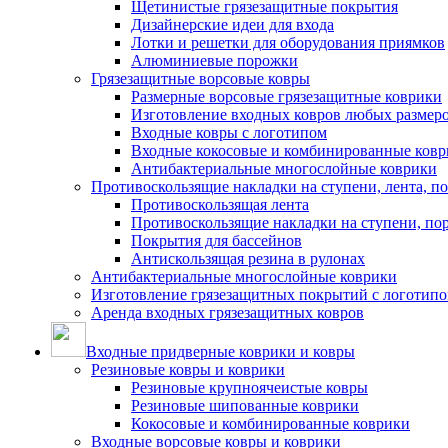
Щетинистые грязезащитные покрытия
Дизайнерские идеи для входа
Лотки и решетки для оборудования приямков
Алюминиевые порожки
Грязезащитные ворсовые ковры
Размерные ворсовые грязезащитные коврики
Изготовление входных ковров любых размер
Входные ковры с логотипом
Входные кокосовые и комбинированные ков
Антибактериальные многослойные коврики
Противоскользящие накладки на ступени, лента, п
Противоскользящая лента
Противоскользящие накладки на ступени, по
Покрытия для бассейнов
Антискользящая резина в рулонах
Антибактериальные многослойные коврики
Изготовление грязезащитных покрытий с логотип
Аренда входных грязезащитных ковров
Входные придверные коврики и ковры
Резиновые ковры и коврики
Резиновые крупноячеистые ковры
Резиновые шипованные коврики
Кокосовые и комбинированные коврики
Входные ворсовые ковры и коврики