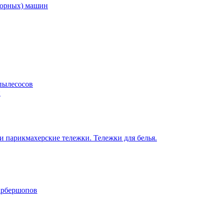
торных) машин
пылесосов
н
 парикмахерские тележки. Тележки для белья.
барбершопов