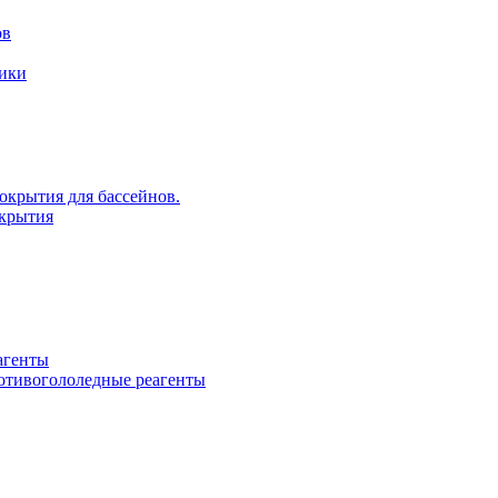
ов
рики
крытия для бассейнов.
крытия
агенты
ротивогололедные реагенты