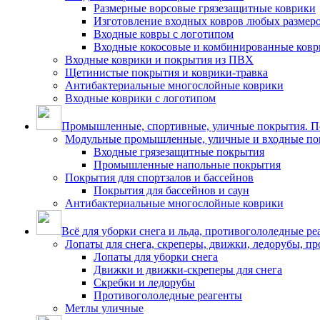
Размерные ворсовые грязезащитные коврики
Изготовление входных ковров любых размер
Входные ковры с логотипом
Входные кокосовые и комбинированные ков
Входные коврики и покрытия из ПВХ
Щетинистые покрытия и коврики-травка
Антибактериальные многослойные коврики
Входные коврики с логотипом
Промышленные, спортивные, уличные покрытия. По
Модульные промышленные, уличные и входные по
Входные грязезащитные покрытия
Промышленные напольные покрытия
Покрытия для спортзалов и бассейнов
Покрытия для бассейнов и саун
Антибактериальные многослойные коврики
Всё для уборки снега и льда, противогололедные ре
Лопаты для снега, скреперы, движки, ледорубы, п
Лопаты для уборки снега
Движки и движки-скреперы для снега
Скребки и ледорубы
Противогололедные реагенты
Метлы уличные