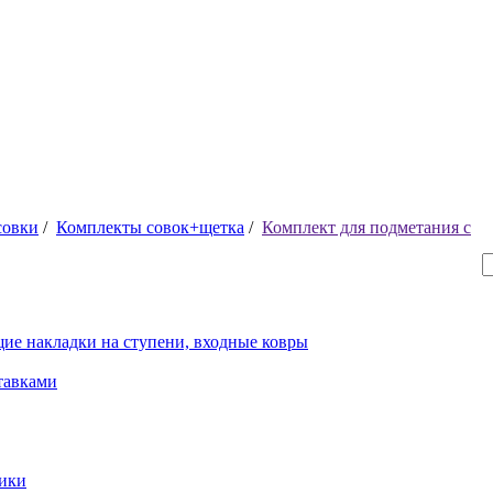
совки
/
Комплекты совок+щетка
/
Комплект для подметания с
ие накладки на ступени, входные ковры
тавками
рики