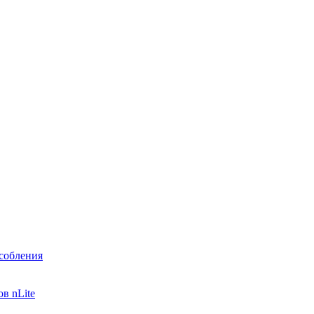
собления
в nLite