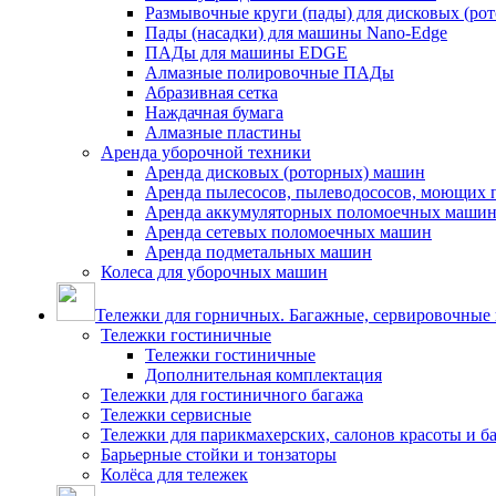
Размывочные круги (пады) для дисковых (ро
Пады (насадки) для машины Nano-Edge
ПАДы для машины EDGE
Алмазные полировочные ПАДы
Абразивная сетка
Наждачная бумага
Алмазные пластины
Аренда уборочной техники
Аренда дисковых (роторных) машин
Аренда пылесосов, пылеводососов, моющих 
Аренда аккумуляторных поломоечных маши
Аренда сетевых поломоечных машин
Аренда подметальных машин
Колеса для уборочных машин
Тележки для горничных. Багажные, сервировочные и
Тележки гостиничные
Тележки гостиничные
Дополнительная комплектация
Тележки для гостиничного багажа
Тележки сервисные
Тележки для парикмахерских, салонов красоты и 
Барьерные стойки и тонзаторы
Колёса для тележек