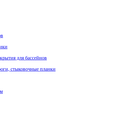
ов
рики
окрытия для бассейнов
роги, стыковочные планки
ом