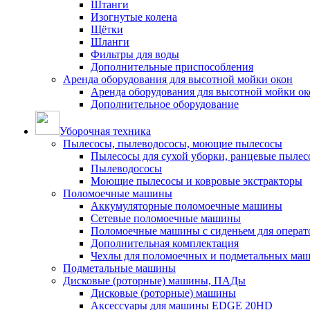
Штанги
Изогнутые колена
Щётки
Шланги
Фильтры для воды
Дополнительные приспособления
Аренда оборудования для высотной мойки окон
Аренда оборудования для высотной мойки ок
Дополнительное оборудование
Уборочная техника
Пылесосы, пылеводососы, моющие пылесосы
Пылесосы для сухой уборки, ранцевые пылес
Пылеводососы
Моющие пылесосы и ковровые экстракторы
Поломоечные машины
Аккумуляторные поломоечные машины
Сетевые поломоечные машины
Поломоечные машины с сиденьем для операто
Дополнительная комплектация
Чехлы для поломоечных и подметальных ма
Подметальные машины
Дисковые (роторные) машины, ПАДы
Дисковые (роторные) машины
Аксессуары для машины EDGE 20HD