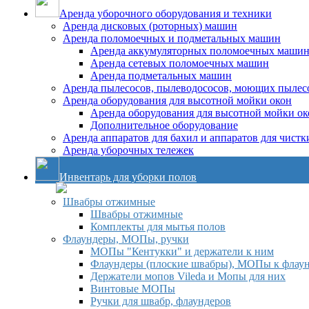
Аренда уборочного оборудования и техники
Аренда дисковых (роторных) машин
Аренда поломоечных и подметальных машин
Аренда аккумуляторных поломоечных маши
Аренда сетевых поломоечных машин
Аренда подметальных машин
Аренда пылесосов, пылеводососов, моющих пылес
Аренда оборудования для высотной мойки окон
Аренда оборудования для высотной мойки ок
Дополнительное оборудование
Аренда аппаратов для бахил и аппаратов для чистк
Аренда уборочных тележек
Инвентарь для уборки полов
Швабры отжимные
Швабры отжимные
Комплекты для мытья полов
Флаундеры, МОПы, ручки
МОПы "Кентукки" и держатели к ним
Флаундеры (плоские швабры), МОПы к флау
Держатели мопов Vileda и Мопы для них
Винтовые МОПы
Ручки для швабр, флаундеров