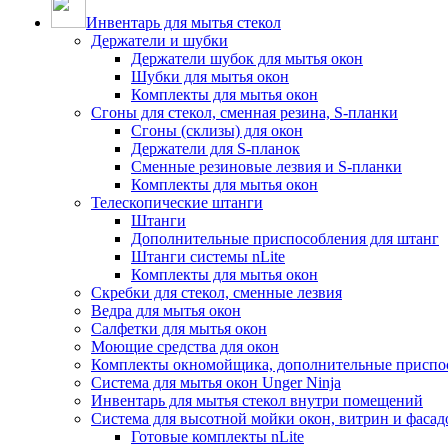
Инвентарь для мытья стекол
Держатели и шубки
Держатели шубок для мытья окон
Шубки для мытья окон
Комплекты для мытья окон
Сгоны для стекол, сменная резина, S-планки
Сгоны (склизы) для окон
Держатели для S-планок
Сменные резиновые лезвия и S-планки
Комплекты для мытья окон
Телескопические штанги
Штанги
Дополнительные приспособления для штанг
Штанги системы nLite
Комплекты для мытья окон
Скребки для стекол, сменные лезвия
Ведра для мытья окон
Салфетки для мытья окон
Моющие средства для окон
Комплекты окномойщика, дополнительные приспо
Система для мытья окон Unger Ninja
Инвентарь для мытья стекол внутри помещений
Система для высотной мойки окон, витрин и фасадо
Готовые комплекты nLite