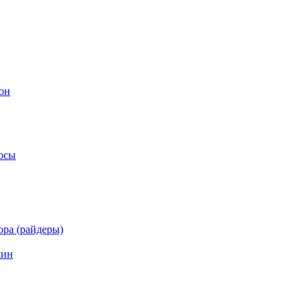
он
осы
ра (райдеры)
шин