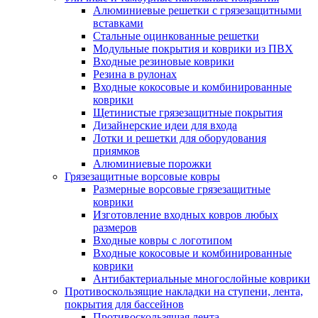
Алюминиевые решетки с грязезащитными
вставками
Стальные оцинкованные решетки
Модульные покрытия и коврики из ПВХ
Входные резиновые коврики
Резина в рулонах
Входные кокосовые и комбинированные
коврики
Щетинистые грязезащитные покрытия
Дизайнерские идеи для входа
Лотки и решетки для оборудования
приямков
Алюминиевые порожки
Грязезащитные ворсовые ковры
Размерные ворсовые грязезащитные
коврики
Изготовление входных ковров любых
размеров
Входные ковры с логотипом
Входные кокосовые и комбинированные
коврики
Антибактериальные многослойные коврики
Противоскользящие накладки на ступени, лента,
покрытия для бассейнов
Противоскользящая лента