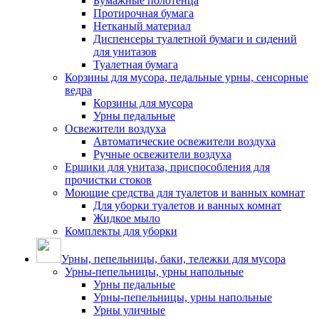
Бумажные полотенца
Протирочная бумага
Нетканый материал
Диспенсеры туалетной бумаги и сидений
для унитазов
Туалетная бумага
Корзины для мусора, педальные урны, сенсорные
ведра
Корзины для мусора
Урны педальные
Освежители воздуха
Автоматические освежители воздуха
Ручные освежители воздуха
Ершики для унитаза, приспособления для
прочистки стоков
Моющие средства для туалетов и ванных комнат
Для уборки туалетов и ванных комнат
Жидкое мыло
Комплекты для уборки
Урны, пепельницы, баки, тележки для мусора
Урны-пепельницы, урны напольные
Урны педальные
Урны-пепельницы, урны напольные
Урны уличные