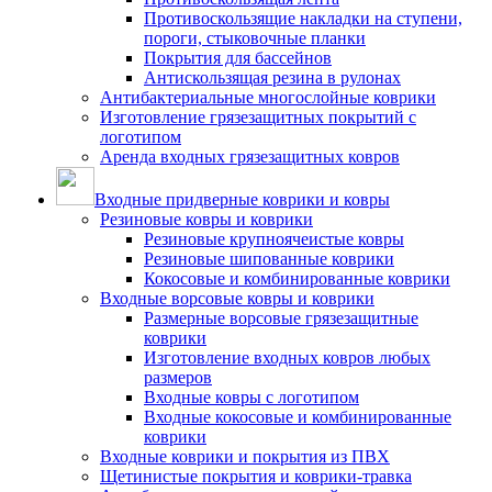
Противоскользящие накладки на ступени,
пороги, стыковочные планки
Покрытия для бассейнов
Антискользящая резина в рулонах
Антибактериальные многослойные коврики
Изготовление грязезащитных покрытий с
логотипом
Аренда входных грязезащитных ковров
Входные придверные коврики и ковры
Резиновые ковры и коврики
Резиновые крупноячеистые ковры
Резиновые шипованные коврики
Кокосовые и комбинированные коврики
Входные ворсовые ковры и коврики
Размерные ворсовые грязезащитные
коврики
Изготовление входных ковров любых
размеров
Входные ковры с логотипом
Входные кокосовые и комбинированные
коврики
Входные коврики и покрытия из ПВХ
Щетинистые покрытия и коврики-травка