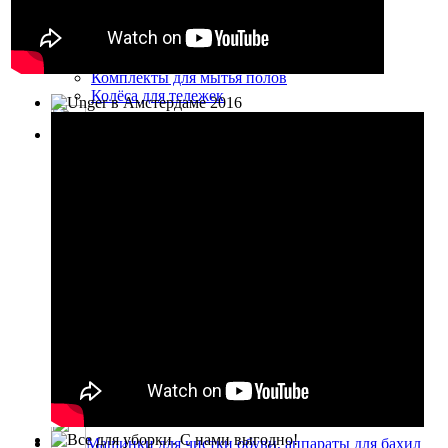
Тележки для комплексной уборки
Дополнительная комплектация
Пластиковые ведра для уборки
Дополнительная комплектация
Комплекты для мытья полов
Колёса для тележек
Инвентарь для уборки улиц
Метлы и щетки для уборки улиц
Лопаты для снега, скреперы, движки, ледорубы,
противогололедные реагенты
Лопаты для уборки снега
Движки и движки-скреперы для снега
Скребки и ледорубы
Противогололедные реагенты
Тележки для дворников
Тележки для дворников
Баки для мусора
Приспособления для сбора мусора
Совки уличные
Грабли
Урны уличные
Колёса для тележек
Машинки для чистки обуви, аппараты для бахил