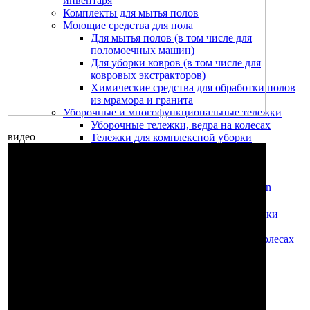
инвентаря
Комплекты для мытья полов
Моющие средства для пола
Для мытья полов (в том числе для
поломоечных машин)
Для уборки ковров (в том числе для
ковровых экстракторов)
Химические средства для обработки полов
из мрамора и гранита
Уборочные и многофункциональные тележки
Уборочные тележки, ведра на колесах
видео
Тележки для комплексной уборки
Пластиковые ведра для уборки
Дополнительная комплектация
Комплекты для мытья полов
Система для мытья пола Unger ERGO Clean
Уборочные и многофункциональные тележки
Уборочные тележки, ведра на колесах
Одноведерные тележки и ведра на колесах
Двухведерные уборочные тележки
Ведра для уборки
Комплекты для мытья полов
Дополнительная комплектация
Тележки для комплексной уборки