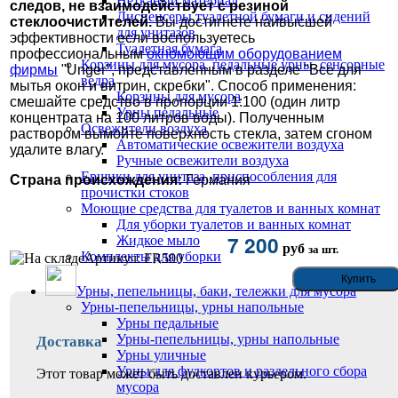
Нетканый материал
следов, не взаимодействует с резиной
Диспенсеры туалетной бумаги и сидений
стеклоочистителей.
Вы достигнете наивысшей
для унитазов
эффективности если воспользуетесь
Туалетная бумага
профессиональным
окномоющим оборудованием
Корзины для мусора, педальные урны, сенсорные
фирмы
"Unger", представленным в разделе "Все для
ведра
мытья окон и витрин, скребки". Способ применения:
Корзины для мусора
смешайте средство в пропорции 1:100 (один литр
Урны педальные
концентрата на 100 литров воды). Полученным
Освежители воздуха
раствором вымойте поверхность стекла, затем сгоном
Автоматические освежители воздуха
удалите влагу.
Ручные освежители воздуха
Ершики для унитаза, приспособления для
Страна происхождения:
Германия
прочистки стоков
Моющие средства для туалетов и ванных комнат
Для уборки туалетов и ванных комнат
7 200
Жидкое мыло
руб
за шт.
Комплекты для уборки
Артикул: FR500
Урны, пепельницы, баки, тележки для мусора
Урны-пепельницы, урны напольные
Урны педальные
Урны-пепельницы, урны напольные
Доставка
Урны уличные
Урны для фудкортов и раздельного сбора
Этот товар может быть доставлен курьером.
мусора