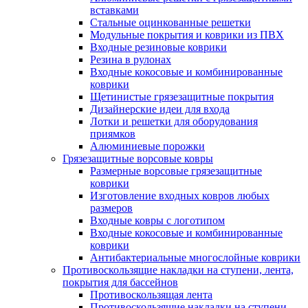
вставками
Стальные оцинкованные решетки
Модульные покрытия и коврики из ПВХ
Входные резиновые коврики
Резина в рулонах
Входные кокосовые и комбинированные
коврики
Щетинистые грязезащитные покрытия
Дизайнерские идеи для входа
Лотки и решетки для оборудования
приямков
Алюминиевые порожки
Грязезащитные ворсовые ковры
Размерные ворсовые грязезащитные
коврики
Изготовление входных ковров любых
размеров
Входные ковры с логотипом
Входные кокосовые и комбинированные
коврики
Антибактериальные многослойные коврики
Противоскользящие накладки на ступени, лента,
покрытия для бассейнов
Противоскользящая лента
Противоскользящие накладки на ступени,