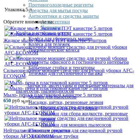
Противогололедные реагенты
Упаковка
5 л
Средства для мытья посуды
Антисептики и средства защиты
Антисептики
Обратите внимание на:
Перчатки
Колёса и колёсные опоры
Колёса для уборочных машин
Жидкое мыло Эконом в ПЭТ канистре 5 литров
Колёса для тележек
Пневматические колеса
Элементы офисного и гостиничного интерьера
Барьерные стойки и тензаторы
Сильнощелочное моющее средство для ручной уборки AFC-
Тележки для гостиничного багажа
ECONOM
Запчасти, аксессуары и расходные материалы для
пылесосов, пылеводососов
Мыло- пена в пластиковой канистре 5 литров
Мешки для пылесосов
650
руб
за шт.
Насадки, щётки, резиновые лезвия
Насадки для сухой уборки
Насадки для сбора жидкости, резиновые
лезвия
Насадки для моющих пылесосов
Шланги и рукоятки
Нейтральное моющее средство для ежедневной ручной
Удлинительные трубки
уборки AFC-ECONOM