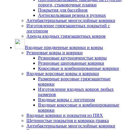
пороги, стыковочные планки
Покрытия для бассейнов
Антискользящая резина в рулонах
Антибактериальные многослойные коврики
Изготовление грязезащитных покрытий с
логотипом
Аренда входных грязезащитных ковров
Входные придверные коврики и ковры
Резиновые ковры и коврики
Резиновые крупноячеистые ковры
Резиновые шипованные коврики
Кокосовые и комбинированные коврики
Входные ворсовые ковры и коврики
Размерные ворсовые грязезащитные
коврики
Изготовление входных ковров любых
размеров
Входные ковры с логотипом
Входные кокосовые и комбинированные
коврики
Входные коврики и покрытия из ПВХ
Щетинистые покрытия и коврики-травка
Антибактериальные многослойные коврики