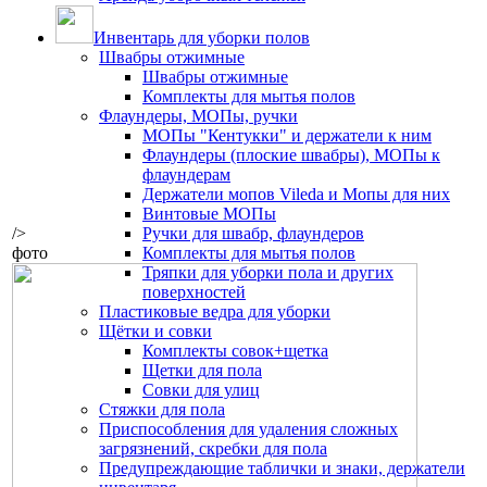
Инвентарь для уборки полов
Швабры отжимные
Швабры отжимные
Комплекты для мытья полов
Флаундеры, МОПы, ручки
МОПы "Кентукки" и держатели к ним
Флаундеры (плоские швабры), МОПы к
флаундерам
Держатели мопов Vileda и Мопы для них
Винтовые МОПы
/>
Ручки для швабр, флаундеров
фото
Комплекты для мытья полов
Тряпки для уборки пола и других
поверхностей
Пластиковые ведра для уборки
Щётки и совки
Комплекты совок+щетка
Щетки для пола
Совки для улиц
Стяжки для пола
Приспособления для удаления сложных
загрязнений, скребки для пола
Предупреждающие таблички и знаки, держатели