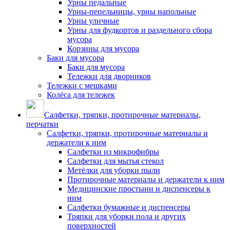
Урны педальные
Урны-пепельницы, урны напольные
Урны уличные
Урны для фудкортов и раздельного сбора
мусора
Корзины для мусора
Баки для мусора
Баки для мусора
Тележки для дворников
Тележки с мешками
Колёса для тележек
Салфетки, тряпки, протирочные материалы,
перчатки
Салфетки, тряпки, протирочные материалы и
держатели к ним
Салфетки из микрофибры
Салфетки для мытья стекол
Метёлки для уборки пыли
Протирочные материалы и держатели к ним
Медицинские простыни и диспенсеры к
ним
Салфетки бумажные и диспенсеры
Тряпки для уборки пола и других
поверхностей