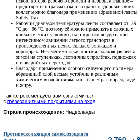
исков, потерю рабочего времени и нервов, а главное –
предотвратить травматизм и сохранить здоровье своих
коллег можно благодаря применению абразивной ленты
Safety Trax.
Рабочий диапазон температуры ленты составляет от -29
°С до+ 66 °С, поэтому её можно применять в сложных
климатических условиях, на открытом воздухе, при
интенсивном движении легкого транспорта в
производственных цехах, складах, эстакадах и
коридорах. Незаменима такая противоскользящая лента
зимой на ступеньках, лестничных пролётах, подножках
и в аварийных переходах.
Благодаря применению особого связующего полимера
абразивный слой весьма устойчив к различным
химическим воздействиям, кислотным растворам, воде
и жиру.
Так же рекомендуем вам ознакомиться
с
грязезащитными покрытиями на вход
.
Страна происхождения:
Нидерланды
Противоскользящая самоклеющаяся
2 760
лента