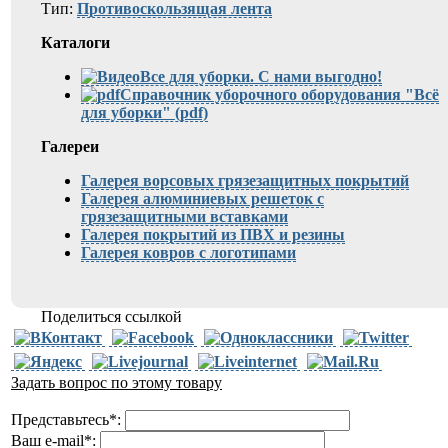
Тип:
Противоскользящая лента
Каталоги
Все для уборки. С нами выгодно!
Справочник уборочного оборудования "Всё
для уборки" (pdf)
Галереи
Галерея ворсовых грязезащитных покрытий
Галерея алюминиевых решеток с
грязезащитными вставками
Галерея покрытий из ПВХ и резины
Галерея ковров с логотипами
Поделиться ссылкой
Задать вопрос по этому товару
Представьтесь
*
:
Ваш e-mail
*
: