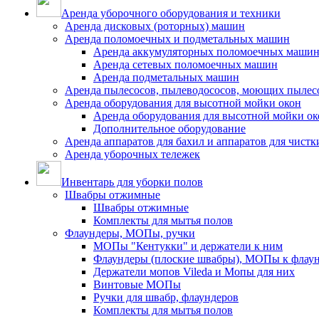
Аренда уборочного оборудования и техники
Аренда дисковых (роторных) машин
Аренда поломоечных и подметальных машин
Аренда аккумуляторных поломоечных маши
Аренда сетевых поломоечных машин
Аренда подметальных машин
Аренда пылесосов, пылеводососов, моющих пылес
Аренда оборудования для высотной мойки окон
Аренда оборудования для высотной мойки ок
Дополнительное оборудование
Аренда аппаратов для бахил и аппаратов для чистк
Аренда уборочных тележек
Инвентарь для уборки полов
Швабры отжимные
Швабры отжимные
Комплекты для мытья полов
Флаундеры, МОПы, ручки
МОПы "Кентукки" и держатели к ним
Флаундеры (плоские швабры), МОПы к флау
Держатели мопов Vileda и Мопы для них
Винтовые МОПы
Ручки для швабр, флаундеров
Комплекты для мытья полов