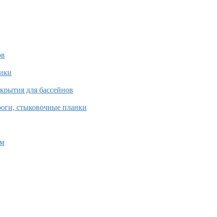
ов
рики
окрытия для бассейнов
роги, стыковочные планки
ом