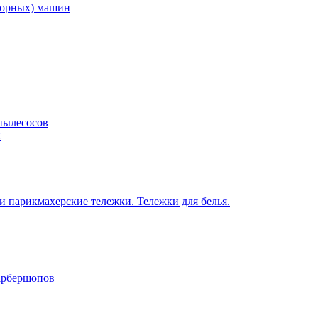
торных) машин
пылесосов
н
 парикмахерские тележки. Тележки для белья.
барбершопов