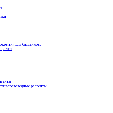
ов
рики
крытия для бассейнов.
крытия
агенты
ротивогололедные реагенты