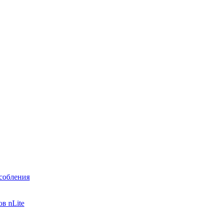
собления
в nLite