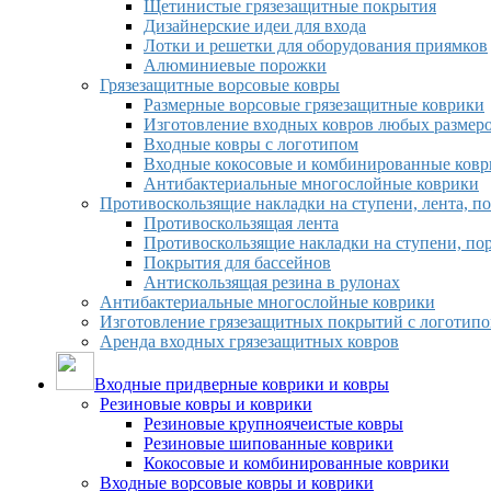
Щетинистые грязезащитные покрытия
Дизайнерские идеи для входа
Лотки и решетки для оборудования приямков
Алюминиевые порожки
Грязезащитные ворсовые ковры
Размерные ворсовые грязезащитные коврики
Изготовление входных ковров любых размер
Входные ковры с логотипом
Входные кокосовые и комбинированные ков
Антибактериальные многослойные коврики
Противоскользящие накладки на ступени, лента, п
Противоскользящая лента
Противоскользящие накладки на ступени, по
Покрытия для бассейнов
Антискользящая резина в рулонах
Антибактериальные многослойные коврики
Изготовление грязезащитных покрытий с логотип
Аренда входных грязезащитных ковров
Входные придверные коврики и ковры
Резиновые ковры и коврики
Резиновые крупноячеистые ковры
Резиновые шипованные коврики
Кокосовые и комбинированные коврики
Входные ворсовые ковры и коврики