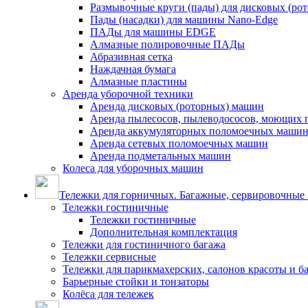
Размывочные круги (пады) для дисковых (ро
Пады (насадки) для машины Nano-Edge
ПАДы для машины EDGE
Алмазные полировочные ПАДы
Абразивная сетка
Наждачная бумага
Алмазные пластины
Аренда уборочной техники
Аренда дисковых (роторных) машин
Аренда пылесосов, пылеводососов, моющих 
Аренда аккумуляторных поломоечных маши
Аренда сетевых поломоечных машин
Аренда подметальных машин
Колеса для уборочных машин
Тележки для горничных. Багажные, сервировочные и
Тележки гостиничные
Тележки гостиничные
Дополнительная комплектация
Тележки для гостиничного багажа
Тележки сервисные
Тележки для парикмахерских, салонов красоты и 
Барьерные стойки и тонзаторы
Колёса для тележек