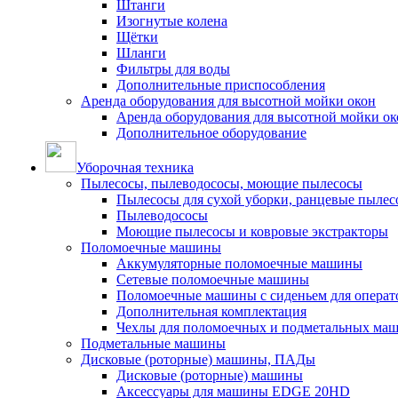
Штанги
Изогнутые колена
Щётки
Шланги
Фильтры для воды
Дополнительные приспособления
Аренда оборудования для высотной мойки окон
Аренда оборудования для высотной мойки ок
Дополнительное оборудование
Уборочная техника
Пылесосы, пылеводососы, моющие пылесосы
Пылесосы для сухой уборки, ранцевые пылес
Пылеводососы
Моющие пылесосы и ковровые экстракторы
Поломоечные машины
Аккумуляторные поломоечные машины
Сетевые поломоечные машины
Поломоечные машины с сиденьем для операто
Дополнительная комплектация
Чехлы для поломоечных и подметальных ма
Подметальные машины
Дисковые (роторные) машины, ПАДы
Дисковые (роторные) машины
Аксессуары для машины EDGE 20HD