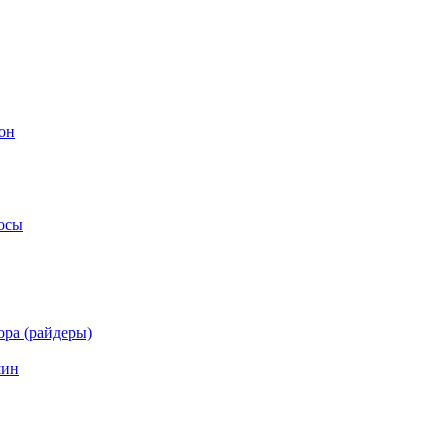
он
осы
ра (райдеры)
шин