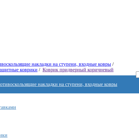
воскользящие накладки на ступени, входные ковры
/
защитные коврики
/
Коврик придверный коричневый
отивоскользящие накладки на ступени, входные ковры
тавками
рики