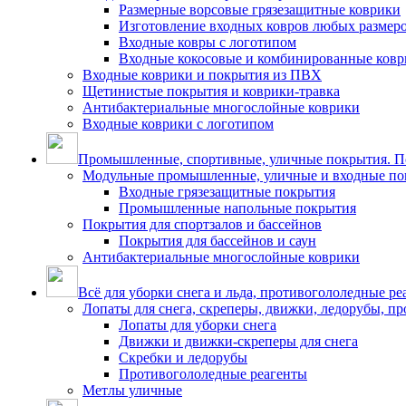
Размерные ворсовые грязезащитные коврики
Изготовление входных ковров любых размер
Входные ковры с логотипом
Входные кокосовые и комбинированные ков
Входные коврики и покрытия из ПВХ
Щетинистые покрытия и коврики-травка
Антибактериальные многослойные коврики
Входные коврики с логотипом
Промышленные, спортивные, уличные покрытия. По
Модульные промышленные, уличные и входные по
Входные грязезащитные покрытия
Промышленные напольные покрытия
Покрытия для спортзалов и бассейнов
Покрытия для бассейнов и саун
Антибактериальные многослойные коврики
Всё для уборки снега и льда, противогололедные ре
Лопаты для снега, скреперы, движки, ледорубы, п
Лопаты для уборки снега
Движки и движки-скреперы для снега
Скребки и ледорубы
Противогололедные реагенты
Метлы уличные