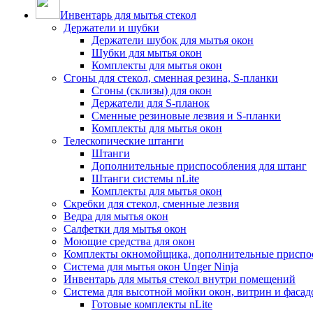
Инвентарь для мытья стекол
Держатели и шубки
Держатели шубок для мытья окон
Шубки для мытья окон
Комплекты для мытья окон
Сгоны для стекол, сменная резина, S-планки
Сгоны (склизы) для окон
Держатели для S-планок
Сменные резиновые лезвия и S-планки
Комплекты для мытья окон
Телескопические штанги
Штанги
Дополнительные приспособления для штанг
Штанги системы nLite
Комплекты для мытья окон
Скребки для стекол, сменные лезвия
Ведра для мытья окон
Салфетки для мытья окон
Моющие средства для окон
Комплекты окномойщика, дополнительные приспо
Система для мытья окон Unger Ninja
Инвентарь для мытья стекол внутри помещений
Система для высотной мойки окон, витрин и фасадо
Готовые комплекты nLite