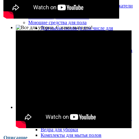
загрязнений, скребки для пола
Предупреждающие таблички и знаки, держатели
инвентаря
Комплекты для мытья полов
Моющие средства для пола
Для мытья полов (в том числе для
поломоечных машин)
Для уборки ковров (в том числе для
ковровых экстракторов)
Химические средства для обработки полов
из мрамора и гранита
Уборочные и многофункциональные тележки
Уборочные тележки, ведра на колесах
Тележки для комплексной уборки
Пластиковые ведра для уборки
Дополнительная комплектация
Комплекты для мытья полов
Система для мытья пола Unger ERGO Clean
Уборочные и многофункциональные тележки
Уборочные тележки, ведра на колесах
Одноведерные тележки и ведра на колесах
Двухведерные уборочные тележки
Ведра для уборки
Комплекты для мытья полов
Описание