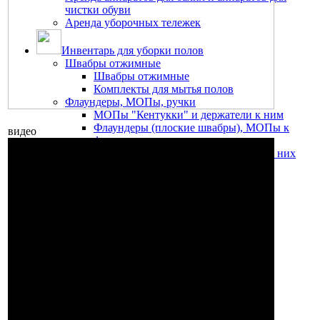
чистки обуви
Аренда уборочных тележек
Инвентарь для уборки полов
Швабры отжимные
Швабры отжимные
Комплекты для мытья полов
Флаундеры, МОПы, ручки
МОПы "Кентукки" и держатели к ним
Флаундеры (плоские швабры), МОПы к
видео
флаундерам
Держатели мопов Vileda и Мопы для них
Винтовые МОПы
Ручки для швабр, флаундеров
Комплекты для мытья полов
Тряпки для уборки пола и других
поверхностей
Пластиковые ведра для уборки
Щётки и совки
Комплекты совок+щетка
Щетки для пола
Совки для улиц
Стяжки для пола
Приспособления для удаления сложных