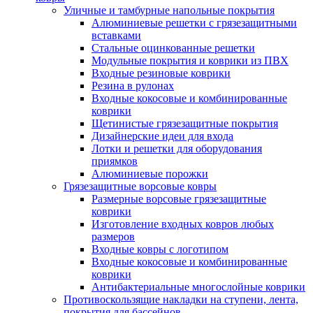
Уличные и тамбурные напольные покрытия
Алюминиевые решетки с грязезащитными
вставками
Стальные оцинкованные решетки
Модульные покрытия и коврики из ПВХ
Входные резиновые коврики
Резина в рулонах
Входные кокосовые и комбинированные
коврики
Щетинистые грязезащитные покрытия
Дизайнерские идеи для входа
Лотки и решетки для оборудования
приямков
Алюминиевые порожки
Грязезащитные ворсовые ковры
Размерные ворсовые грязезащитные
коврики
Изготовление входных ковров любых
размеров
Входные ковры с логотипом
Входные кокосовые и комбинированные
коврики
Антибактериальные многослойные коврики
Противоскользящие накладки на ступени, лента,
покрытия для бассейнов