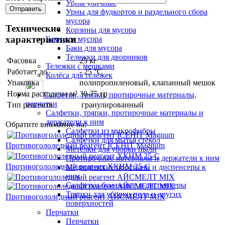
Урны уличные
Урны для фудкортов и раздельного сбора
мусора
Технические
Корзины для мусора
характеристики
Баки для мусора
Баки для мусора
Тележки для дворников
Фасовка
25 кг
Тележки с мешками
Работает до
- 25 °С
Колёса для тележек
Упаковка
полипропиленовый, клапанный мешок
Норма расхода на м²
30-75 гр
Салфетки, тряпки, протирочные материалы,
перчатки
Тип реагента
гранулированный
Салфетки, тряпки, протирочные материалы и
держатели к ним
Обратите внимание на:
Салфетки из микрофибры
Салфетки для мытья стекол
Противогололедный реагент ICEHIT Magnum
Метёлки для уборки пыли
Протирочные материалы и держатели к ним
Противогололедный реагент ХКНМ 25-С
Медицинские простыни и диспенсеры к
ним
Салфетки бумажные и диспенсеры
Тряпки для уборки пола и других
Противогололедный реагент АЙСМЕЛТ MIX
поверхностей
Перчатки
Перчатки