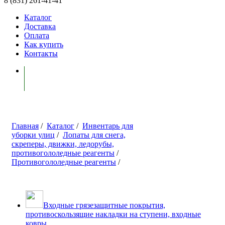
8 (831) 261-41-41
Каталог
Доставка
Оплата
Как купить
Контакты
Моя корзина ( 0 )
Главная
/
Каталог
/
Инвентарь для
уборки улиц
/
Лопаты для снега,
скреперы, движки, ледорубы,
противогололедные реагенты
/
Противогололедные реагенты
/
Входные грязезащитные покрытия,
противоскользящие накладки на ступени, входные
ковры