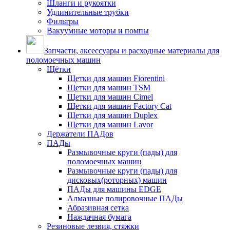
Шланги и рукоятки
Удлинительные трубки
Фильтры
Вакуумные моторы и помпы
Запчасти, аксессуары и расходные материалы для
поломоечных машин
Щётки
Щетки для машин Fiorentini
Щетки для машин TSM
Щетки для машин Cimel
Щетки для машин Factory Cat
Щетки для машин Duplex
Щетки для машин Lavor
Держатели ПАДов
ПАДы
Размывочные круги (пады) для
поломоечных машин
Размывочные круги (пады) для
дисковых(роторных) машин
ПАДы для машины EDGE
Алмазные полировочные ПАДы
Абразивная сетка
Наждачная бумага
Резиновые лезвия, стяжки