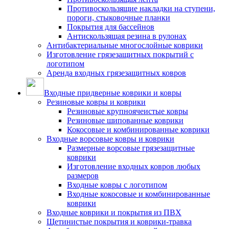
Противоскользящие накладки на ступени,
пороги, стыковочные планки
Покрытия для бассейнов
Антискользящая резина в рулонах
Антибактериальные многослойные коврики
Изготовление грязезащитных покрытий с
логотипом
Аренда входных грязезащитных ковров
Входные придверные коврики и ковры
Резиновые ковры и коврики
Резиновые крупноячеистые ковры
Резиновые шипованные коврики
Кокосовые и комбинированные коврики
Входные ворсовые ковры и коврики
Размерные ворсовые грязезащитные
коврики
Изготовление входных ковров любых
размеров
Входные ковры с логотипом
Входные кокосовые и комбинированные
коврики
Входные коврики и покрытия из ПВХ
Щетинистые покрытия и коврики-травка