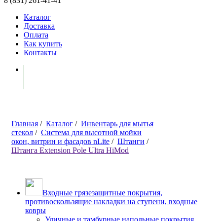
8 (831) 261-41-41
Каталог
Доставка
Оплата
Как купить
Контакты
Моя корзина ( 0 )
Главная
/
Каталог
/
Инвентарь для мытья
стекол
/
Система для высотной мойки
окон, витрин и фасадов nLite
/
Штанги
/
Штанга Extension Pole Ultra HiMod
Входные грязезащитные покрытия,
противоскользящие накладки на ступени, входные
ковры
Уличные и тамбурные напольные покрытия