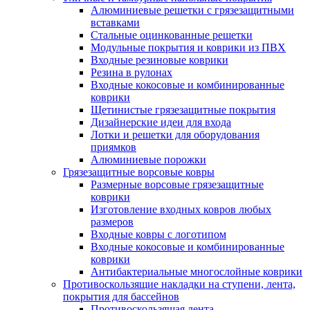
Алюминиевые решетки с грязезащитными
вставками
Стальные оцинкованные решетки
Модульные покрытия и коврики из ПВХ
Входные резиновые коврики
Резина в рулонах
Входные кокосовые и комбинированные
коврики
Щетинистые грязезащитные покрытия
Дизайнерские идеи для входа
Лотки и решетки для оборудования
приямков
Алюминиевые порожки
Грязезащитные ворсовые ковры
Размерные ворсовые грязезащитные
коврики
Изготовление входных ковров любых
размеров
Входные ковры с логотипом
Входные кокосовые и комбинированные
коврики
Антибактериальные многослойные коврики
Противоскользящие накладки на ступени, лента,
покрытия для бассейнов
Противоскользящая лента