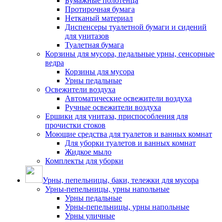
Бумажные полотенца
Протирочная бумага
Нетканый материал
Диспенсеры туалетной бумаги и сидений
для унитазов
Туалетная бумага
Корзины для мусора, педальные урны, сенсорные
ведра
Корзины для мусора
Урны педальные
Освежители воздуха
Автоматические освежители воздуха
Ручные освежители воздуха
Ершики для унитаза, приспособления для
прочистки стоков
Моющие средства для туалетов и ванных комнат
Для уборки туалетов и ванных комнат
Жидкое мыло
Комплекты для уборки
Урны, пепельницы, баки, тележки для мусора
Урны-пепельницы, урны напольные
Урны педальные
Урны-пепельницы, урны напольные
Урны уличные