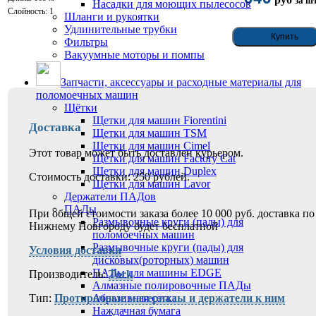
за шт
Насадки для моющих пылесосов
Слойность: 1
Шланги и рукоятки
Удлинительные трубки
Фильтры
Вакуумные моторы и помпы
Запчасти, аксессуары и расходные материалы для
поломоечных машин
Щётки
Щетки для машин Fiorentini
Доставка
Щетки для машин TSM
Щетки для машин Cimel
Этот товар может быть доставлен курьером.
Щетки для машин Factory Cat
Щетки для машин Duplex
Стоимость доставки: 250 рублей.
Щетки для машин Lavor
Держатели ПАДов
ПАДы
При общей стоимости заказа более 10 000 руб. доставка по
Размывочные круги (пады) для
Нижнему Новгороду будет бесплатной
поломоечных машин
Размывочные круги (пады) для
Условия доставки
дисковых(роторных) машин
ПАДы для машины EDGE
Производитель:
Tork
Алмазные полировочные ПАДы
Тип:
Протирочные материалы и держатели к ним
Абразивная сетка
Наждачная бумага