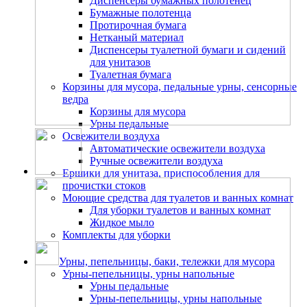
Диспенсеры бумажных полотенец
Бумажные полотенца
Протирочная бумага
Нетканый материал
Диспенсеры туалетной бумаги и сидений
для унитазов
Туалетная бумага
Корзины для мусора, педальные урны, сенсорные
ведра
Корзины для мусора
Урны педальные
Освежители воздуха
Автоматические освежители воздуха
Ручные освежители воздуха
Ершики для унитаза, приспособления для
прочистки стоков
Моющие средства для туалетов и ванных комнат
Для уборки туалетов и ванных комнат
Жидкое мыло
Комплекты для уборки
Урны, пепельницы, баки, тележки для мусора
Урны-пепельницы, урны напольные
Урны педальные
Урны-пепельницы, урны напольные