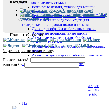
Каталоги
Резиновые лезвия, стяжки
Резиновые лезвия, стяжки для машин
Все для уборки. С нами выгодно!
Fiorentini
Справочник уборочного оборудования "Всё
Резиновые лезвия, стяжки для машин Cimel
для уборки" (pdf)
Алмазные пластины и диски, круги для
полировки и шлифовки полов из камня
Диски для обработки бетонных полов
Алмазные полировальные диски
Поделиться ссылкой
Алмазные пластины для обработки
мраморных полов
Алмазные диски для обработки мраморных
Задать вопрос по этому товару
полов
Алмазные диски для обработки гранитных
полов
Представьтесь
*
:
Аккумуляторы, зарядные устройства
Ваш e-mail
*
:
Тяговые 12 В батареи с жидким
электролитом
Тяговые 6 В батареи с жидким
электролитом
Литий-ионные аккумуляторные батареи
Необслуживаемые тяговые батареи 12В
Необслуживаемые тяговые батареи 6В
Зарядные устройства
Пластиковые баки