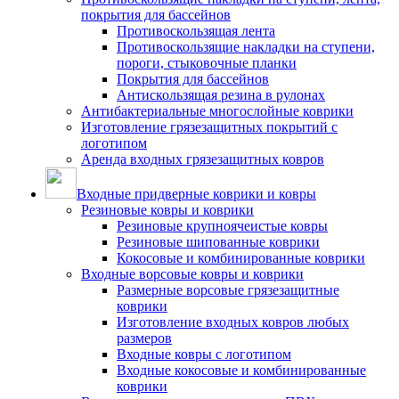
покрытия для бассейнов
Противоскользящая лента
Противоскользящие накладки на ступени,
пороги, стыковочные планки
Покрытия для бассейнов
Антискользящая резина в рулонах
Антибактериальные многослойные коврики
Изготовление грязезащитных покрытий с
логотипом
Аренда входных грязезащитных ковров
Входные придверные коврики и ковры
Резиновые ковры и коврики
Резиновые крупноячеистые ковры
Резиновые шипованные коврики
Кокосовые и комбинированные коврики
Входные ворсовые ковры и коврики
Размерные ворсовые грязезащитные
коврики
Изготовление входных ковров любых
размеров
Входные ковры с логотипом
Входные кокосовые и комбинированные
коврики