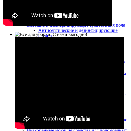
Перчатки
Профессиональные моющие средства
Моющие средства для окон
Моющие и дезинфицирующие средства для пола
Антисептические и дезинфицирующие
средства
Для мытья полов (в том числе для
поломоечных машин)
Для уборки ковров (в том числе для
ковровых экстракторов)
Химические средства для обработки полов
из мрамора и гранита
Моющие средства для туалетов и ванных комнат.
Жидкое мыло
Для уборки туалетов и ванных комнат
Жидкое мыло
Щелочные моющие средства для удаления масла,
жира и сильных загрязнений
Кислотные моющие средства для санузлов и
послестроительной уборки
Моющие средства Econom-класса Прогресс
Моющие средства для чистки ковров (в том числе
для моющих пылесосов)
Низкопенные моющие средства для поломоечных