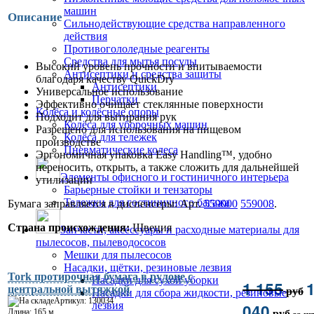
машин
Описание
Сильнодействующие средства направленного
действия
Противогололедные реагенты
Средства для мытья посуды
Высокий уровень прочности и впитываемости
Антисептики и средства защиты
благодаря качеству QuickDry
Антисептики
Универсальное использование
Перчатки
Эффективно очищает стеклянные поверхности
Колёса и колёсные опоры
Подходит для вытирания рук
Колёса для уборочных машин
Разрешено для использования на пищевом
Колёса для тележек
производстве
Пневматические колеса
Эргономичная упаковка Easy Handling™, удобно
переносить, открыть, а также сложить для дальнейшей
Элементы офисного и гостиничного интерьера
утилизации
Барьерные стойки и тензаторы
Тележки для гостиничного багажа
Бумага заправляется в диспенсеры: Арт.
559000
559008
.
Страна происхождения:
Швеция
Запчасти, аксессуары и расходные материалы для
пылесосов, пылеводососов
Мешки для пылесосов
Насадки, щётки, резиновые лезвия
Tork протирочная бумага в рулоне с
Насадки для сухой уборки
1 155
центральной вытяжкой
руб
Насадки для сбора жидкости, резиновые
Артикул: 130034
лезвия
040
Длина: 165 м
руб