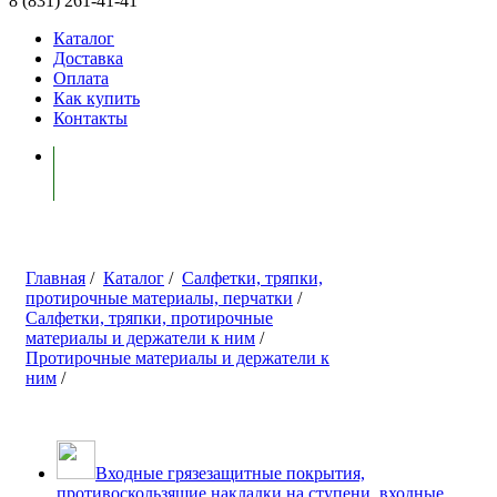
8 (831) 261-41-41
Каталог
Доставка
Оплата
Как купить
Контакты
Моя корзина ( 0 )
Главная
/
Каталог
/
Салфетки, тряпки,
протирочные материалы, перчатки
/
Салфетки, тряпки, протирочные
материалы и держатели к ним
/
Протирочные материалы и держатели к
ним
/
Входные грязезащитные покрытия,
противоскользящие накладки на ступени, входные