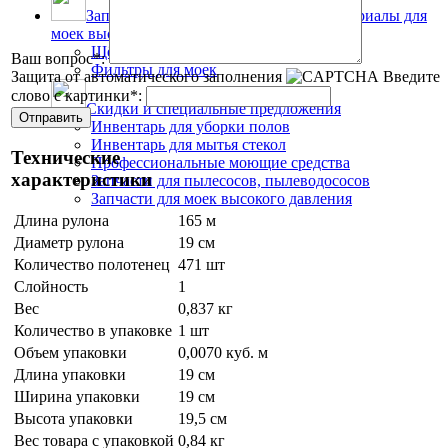
Запчасти, аксессуары и расходные материалы для
моек высокого давления
Щётки для моек
Ваш вопрос
*
:
Фильтры для моек
Защита от автоматического заполнения
Введите
слово с картинки
*
:
Скидки и специальные предложения
Инвентарь для уборки полов
Инвентарь для мытья стекол
Технические
Профессиональные моющие средства
характеристики
Запчасти для пылесосов, пылеводососов
Запчасти для моек высокого давления
Длина рулона
165 м
Диаметр рулона
19 см
Количество полотенец
471 шт
Слойность
1
Вес
0,837 кг
Количество в упаковке
1 шт
Объем упаковки
0,0070 куб. м
Длина упаковки
19 см
Ширина упаковки
19 см
Высота упаковки
19,5 см
Вес товара с упаковкой
0,84 кг