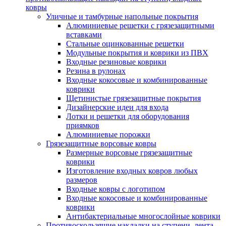
ковры
Уличные и тамбурные напольные покрытия
Алюминиевые решетки с грязезащитными
вставками
Стальные оцинкованные решетки
Модульные покрытия и коврики из ПВХ
Входные резиновые коврики
Резина в рулонах
Входные кокосовые и комбинированные
коврики
Щетинистые грязезащитные покрытия
Дизайнерские идеи для входа
Лотки и решетки для оборудования
приямков
Алюминиевые порожки
Грязезащитные ворсовые ковры
Размерные ворсовые грязезащитные
коврики
Изготовление входных ковров любых
размеров
Входные ковры с логотипом
Входные кокосовые и комбинированные
коврики
Антибактериальные многослойные коврики
Противоскользящие накладки на ступени, лента,