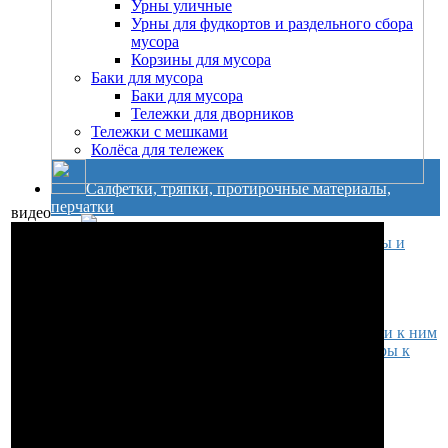
Урны уличные
Урны для фудкортов и раздельного сбора
мусора
Корзины для мусора
Баки для мусора
Баки для мусора
Тележки для дворников
Тележки с мешками
Колёса для тележек
Салфетки, тряпки, протирочные материалы,
перчатки
видео
Салфетки, тряпки, протирочные материалы и
держатели к ним
Салфетки из микрофибры
Салфетки для мытья стекол
Метёлки для уборки пыли
Протирочные материалы и держатели к ним
Медицинские простыни и диспенсеры к
ним
Салфетки бумажные и диспенсеры
Тряпки для уборки пола и других
поверхностей
Перчатки