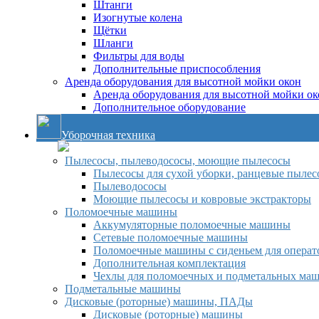
Штанги
Изогнутые колена
Щётки
Шланги
Фильтры для воды
Дополнительные приспособления
Аренда оборудования для высотной мойки окон
Аренда оборудования для высотной мойки ок
Дополнительное оборудование
Уборочная техника
Пылесосы, пылеводососы, моющие пылесосы
Пылесосы для сухой уборки, ранцевые пылес
Пылеводососы
Моющие пылесосы и ковровые экстракторы
Поломоечные машины
Аккумуляторные поломоечные машины
Сетевые поломоечные машины
Поломоечные машины с сиденьем для операто
Дополнительная комплектация
Чехлы для поломоечных и подметальных ма
Подметальные машины
Дисковые (роторные) машины, ПАДы
Дисковые (роторные) машины