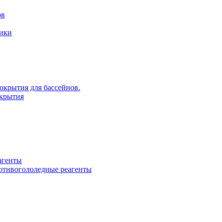
ов
рики
крытия для бассейнов.
крытия
агенты
ротивогололедные реагенты