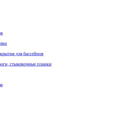
ов
рики
окрытия для бассейнов
роги, стыковочные планки
ом