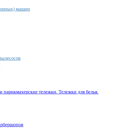
торных) машин
пылесосов
н
 парикмахерские тележки. Тележки для белья.
барбершопов