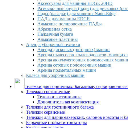
Аксессуары для машины EDGE 20HD
Размывочные круги (пады) для дисковых (ро
Пады (насадки) для машины Nano-Edge
ПАДы для машины EDGE
Алмазные полировочные ПАДы
Абразивная сетка
Наждачная бумага
Алмазные пластины
Аренда уборочной техники
Аренда дисковых (роторных) машин
Аренда пылесосов, пылеводососов, моющих 
Аренда аккумуляторных поломоечных маши
Аренда сетевых поломоечных машин
Аренда подметальных машин
Колеса для уборочных машин
Тележки для горничных. Багажные, сервировочные и
Тележки гостиничные
Тележки гостиничные
Дополнительная комплектация
Тележки для гостиничного багажа
Тележки сервисные
Тележки для парикмахерских, салонов красоты и 
Барьерные стойки и тонзаторы
Колёса для тележек