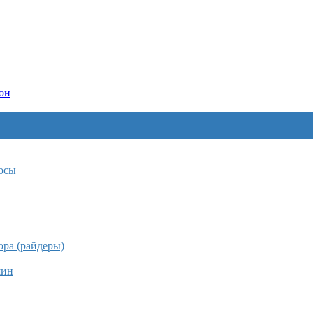
он
осы
ра (райдеры)
шин