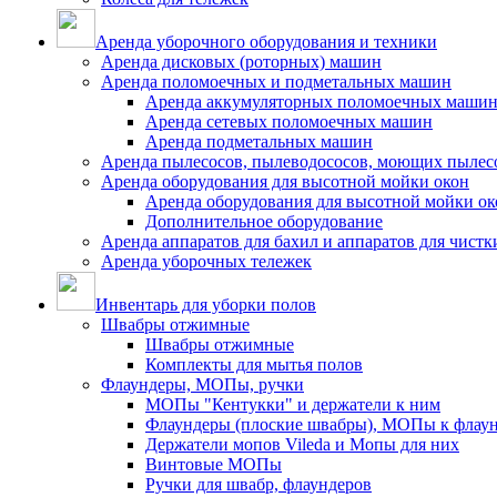
Аренда уборочного оборудования и техники
Аренда дисковых (роторных) машин
Аренда поломоечных и подметальных машин
Аренда аккумуляторных поломоечных маши
Аренда сетевых поломоечных машин
Аренда подметальных машин
Аренда пылесосов, пылеводососов, моющих пылес
Аренда оборудования для высотной мойки окон
Аренда оборудования для высотной мойки ок
Дополнительное оборудование
Аренда аппаратов для бахил и аппаратов для чистк
Аренда уборочных тележек
Инвентарь для уборки полов
Швабры отжимные
Швабры отжимные
Комплекты для мытья полов
Флаундеры, МОПы, ручки
МОПы "Кентукки" и держатели к ним
Флаундеры (плоские швабры), МОПы к флау
Держатели мопов Vileda и Мопы для них
Винтовые МОПы
Ручки для швабр, флаундеров