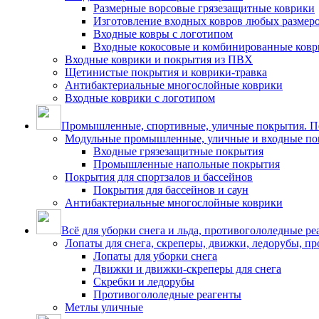
Размерные ворсовые грязезащитные коврики
Изготовление входных ковров любых размер
Входные ковры с логотипом
Входные кокосовые и комбинированные ков
Входные коврики и покрытия из ПВХ
Щетинистые покрытия и коврики-травка
Антибактериальные многослойные коврики
Входные коврики с логотипом
Промышленные, спортивные, уличные покрытия. По
Модульные промышленные, уличные и входные по
Входные грязезащитные покрытия
Промышленные напольные покрытия
Покрытия для спортзалов и бассейнов
Покрытия для бассейнов и саун
Антибактериальные многослойные коврики
Всё для уборки снега и льда, противогололедные ре
Лопаты для снега, скреперы, движки, ледорубы, п
Лопаты для уборки снега
Движки и движки-скреперы для снега
Скребки и ледорубы
Противогололедные реагенты
Метлы уличные