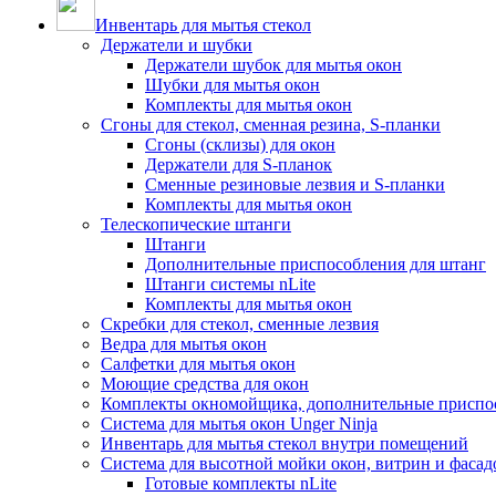
Инвентарь для мытья стекол
Держатели и шубки
Держатели шубок для мытья окон
Шубки для мытья окон
Комплекты для мытья окон
Сгоны для стекол, сменная резина, S-планки
Сгоны (склизы) для окон
Держатели для S-планок
Сменные резиновые лезвия и S-планки
Комплекты для мытья окон
Телескопические штанги
Штанги
Дополнительные приспособления для штанг
Штанги системы nLite
Комплекты для мытья окон
Скребки для стекол, сменные лезвия
Ведра для мытья окон
Салфетки для мытья окон
Моющие средства для окон
Комплекты окномойщика, дополнительные приспо
Система для мытья окон Unger Ninja
Инвентарь для мытья стекол внутри помещений
Система для высотной мойки окон, витрин и фасадо
Готовые комплекты nLite