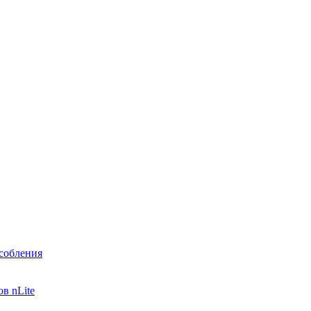
собления
в nLite