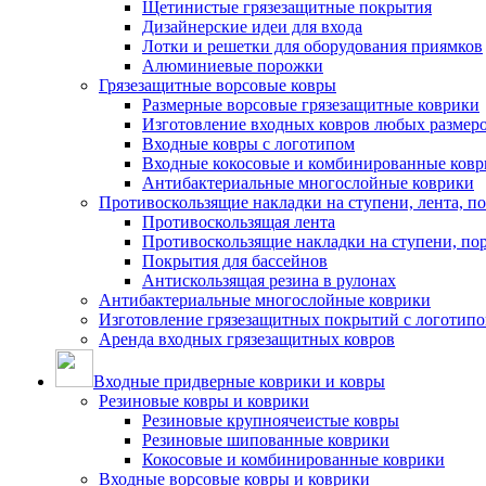
Щетинистые грязезащитные покрытия
Дизайнерские идеи для входа
Лотки и решетки для оборудования приямков
Алюминиевые порожки
Грязезащитные ворсовые ковры
Размерные ворсовые грязезащитные коврики
Изготовление входных ковров любых размер
Входные ковры с логотипом
Входные кокосовые и комбинированные ков
Антибактериальные многослойные коврики
Противоскользящие накладки на ступени, лента, п
Противоскользящая лента
Противоскользящие накладки на ступени, по
Покрытия для бассейнов
Антискользящая резина в рулонах
Антибактериальные многослойные коврики
Изготовление грязезащитных покрытий с логотип
Аренда входных грязезащитных ковров
Входные придверные коврики и ковры
Резиновые ковры и коврики
Резиновые крупноячеистые ковры
Резиновые шипованные коврики
Кокосовые и комбинированные коврики
Входные ворсовые ковры и коврики