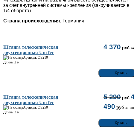
за счет внутренней системы крепления (закручивается в
1/4 оборота).
Страна происхождения:
Германия
4 370
Штанга телескопическая
руб
з
двухсекционная UniTec
Артикул: OS210
Длина: 2 м
5 290
Штанга телескопическая
руб
двухсекционная UniTec
490
руб
Артикул: OS250
за шт
Длина: 3 м