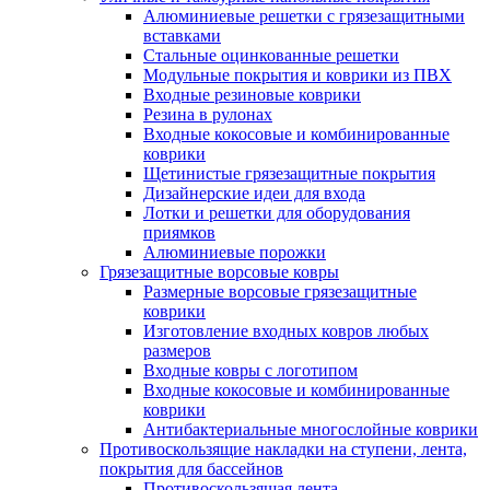
Алюминиевые решетки с грязезащитными
вставками
Стальные оцинкованные решетки
Модульные покрытия и коврики из ПВХ
Входные резиновые коврики
Резина в рулонах
Входные кокосовые и комбинированные
коврики
Щетинистые грязезащитные покрытия
Дизайнерские идеи для входа
Лотки и решетки для оборудования
приямков
Алюминиевые порожки
Грязезащитные ворсовые ковры
Размерные ворсовые грязезащитные
коврики
Изготовление входных ковров любых
размеров
Входные ковры с логотипом
Входные кокосовые и комбинированные
коврики
Антибактериальные многослойные коврики
Противоскользящие накладки на ступени, лента,
покрытия для бассейнов
Противоскользящая лента