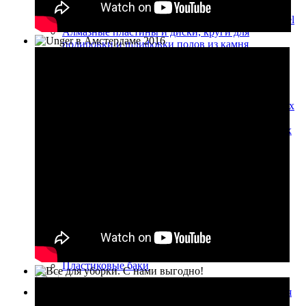
Fiorentini
Резиновые лезвия, стяжки для машин Cimel
Алмазные пластины и диски, круги для
полировки и шлифовки полов из камня
Диски для обработки бетонных полов
Алмазные полировальные диски
Алмазные пластины для обработки
мраморных полов
Алмазные диски для обработки мраморных
полов
Алмазные диски для обработки гранитных
полов
Аккумуляторы, зарядные устройства
Тяговые 12 В батареи с жидким
электролитом
Тяговые 6 В батареи с жидким
электролитом
Литий-ионные аккумуляторные батареи
Необслуживаемые тяговые батареи 12В
Необслуживаемые тяговые батареи 6В
Зарядные устройства
Пластиковые баки
Запчасти, аксессуары и расходные материалы для
моек высокого давления