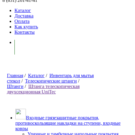
8 (831) 261-41-41
Каталог
Доставка
Оплата
Как купить
Контакты
Моя корзина ( 0 )
Главная
/
Каталог
/
Инвентарь для мытья
стекол
/
Телескопические штанги
/
Штанги
/
Штанга телескопическая
двухсекционная UniTec
Входные грязезащитные покрытия,
противоскользящие накладки на ступени, входные
ковры
Уличные и тамбурные напольные покрытия