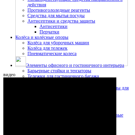
действия
Противогололедные реагенты
Средства для мытья посуды
Антисептики и средства защиты
Антисептики
Перчатки
Колёса и колёсные опоры
Колёса для уборочных машин
Колёса для тележек
Пневматические колеса
Элементы офисного и гостиничного интерьера
Барьерные стойки и тензаторы
видео
Тележки для гостиничного багажа
Запчасти, аксессуары и расходные материалы для
пылесосов, пылеводососов
Мешки для пылесосов
Насадки, щётки, резиновые лезвия
Насадки для сухой уборки
Насадки для сбора жидкости, резиновые
лезвия
Насадки для моющих пылесосов
Шланги и рукоятки