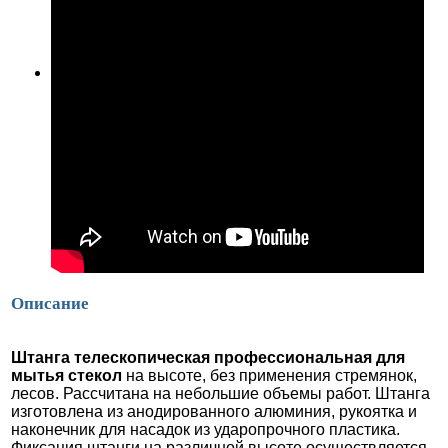
Щётки для моек
Фильтры для моек
Скидки и специальные предложения
Инвентарь для уборки полов
Инвентарь для мытья стекол
Профессиональные моющие средства
Запчасти для пылесосов, пылеводососов
Запчасти для моек высокого давления
Описание
Штанга телескопическая профессиональная для
мытья стекол
на высоте, без применения стремянок,
лесов. Раcсчитана на небольшие объемы работ. Штанга
изготовлена из анодированного алюминия, рукоятка и
наконечник для насадок из ударопрочного пластика.
Фиксация штанги на различной высоте осуществляется