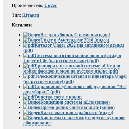
Производитель:
Unger
Тип:
Штанги
Каталоги
Все для уборки. С нами выгодно!
Unger в Амстердаме 2016 (видео)
Каталог Unger 2022 (на английском языке)
(pdf)
Система высотной мойки окон и фасадов
Unger nLite (на русском языке) (pdf)
Брошюра к штанговой системе nLite для
мойки фасадов и окон на русском языке (pdf)
Телескопические штанги и инвентарь Unger
(на русском языке) (pdf)
Справочник уборочного оборудования "Всё
для уборки" (pdf)
Очистка снега с крыш
Концепция системы nLite (видео)
Промо-ролик системы nLite (видео)
Клаус знает как заработать (видео)
Как помыть вытяжку и другое кухонное
оборудование