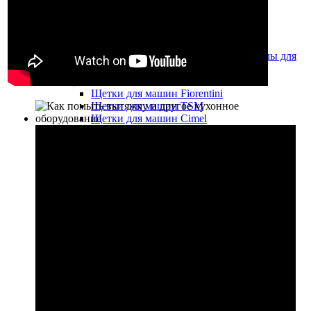
Удлинительные трубки
Фильтры
Вакуумные моторы и помпы
Запчасти, аксессуары и расходные материалы для
поломоечных машин
Щётки
Щетки для машин Fiorentini
Щетки для машин TSM
Щетки для машин Cimel
Щетки для машин Factory Cat
Щетки для машин Duplex
Щетки для машин Lavor
Держатели ПАДов
ПАДы
Размывочные круги (пады) для
поломоечных машин
Размывочные круги (пады) для
дисковых(роторных) машин
ПАДы для машины EDGE
Алмазные полировочные ПАДы
Абразивная сетка
Наждачная бумага
Резиновые лезвия, стяжки
Резиновые лезвия, стяжки для машин