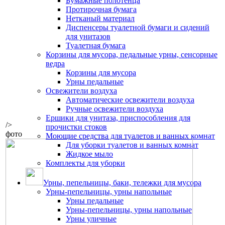
Бумажные полотенца
Протирочная бумага
Нетканый материал
Диспенсеры туалетной бумаги и сидений
для унитазов
Туалетная бумага
Корзины для мусора, педальные урны, сенсорные
ведра
Корзины для мусора
Урны педальные
Освежители воздуха
Автоматические освежители воздуха
Ручные освежители воздуха
Ершики для унитаза, приспособления для
/>
прочистки стоков
фото
Моющие средства для туалетов и ванных комнат
Для уборки туалетов и ванных комнат
Жидкое мыло
Комплекты для уборки
Урны, пепельницы, баки, тележки для мусора
Урны-пепельницы, урны напольные
Урны педальные
Урны-пепельницы, урны напольные
Урны уличные