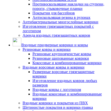
Противоскользящие накладки на ступени,
пороги, стыковочные планки
Покрытия для бассейнов
Антискользящая резина в рулонах
Антибактериальные многослойные коврики
Изготовление грязезащитных покрытий с
логотипом
Аренда входных грязезащитных ковров
Входные придверные коврики и ковры
Резиновые ковры и коврики
Резиновые крупноячеистые ковры
Резиновые шипованные коврики
Кокосовые и комбинированные коврики
Входные ворсовые ковры и коврики
Размерные ворсовые грязезащитные
коврики
Изготовление входных ковров любых
размеров
Входные ковры с логотипом
Входные кокосовые и комбинированные
коврики
Входные коврики и покрытия из ПВХ
Щетинистые покрытия и коврики-травка