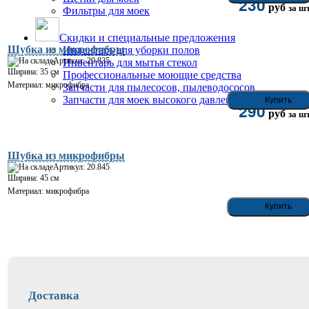
230
руб
за шт
Фильтры для моек
Скидки и специальные предложения
Шубка из микрофибры
Инвентарь для уборки полов
Артикул: 20.835
Инвентарь для мытья стекол
Ширина: 35 см
Профессиональные моющие средства
Материал: микрофибра
Запчасти для пылесосов, пылеводососов
Запчасти для моек высокого давления
290
руб
за шт
Шубка из микрофибры
Артикул: 20.845
Ширина: 45 см
Материал: микрофибра
Доставка