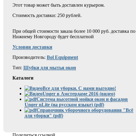
Этот товар может быть доставлен курьером.
Стоимость доставки: 250 рублей.
При общей стоимости заказа более 10 000 руб. доставка по
Нижнему Новгороду будет бесплатной
Условия доставки
Производитель:
Bol Equipment
Тип:
Шубки для мытья окон
Каталоги
Все для уборки. С нами выгодно!
Unger в Амстердаме 2016 (видео)
Система высотной мойки окон и фасадов
Unger nLite (на русском языке) (pdf)
Справочник уборочного оборудования "Всё
для уборки" (pdf)
Поделиться ссылкой