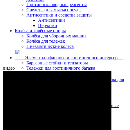
Противогололедные реагенты
Средства для мытья посуды
Антисептики и средства защиты
Антисептики
Перчатки
Колёса и колёсные опоры
Колёса для уборочных машин
Колёса для тележек
Пневматические колеса
Элементы офисного и гостиничного интерьера
Барьерные стойки и тензаторы
видео
Тележки для гостиничного багажа
Запчасти, аксессуары и расходные материалы для
пылесосов, пылеводососов
Мешки для пылесосов
Насадки, щётки, резиновые лезвия
Насадки для сухой уборки
Насадки для сбора жидкости, резиновые
лезвия
Насадки для моющих пылесосов
Шланги и рукоятки
Удлинительные трубки