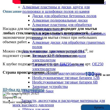
Резиновые лезвия, стяжки для машин Cimel
Алмазные пластины и диски, круги для
Описание
полировки и шлифовки полов из камня
Диски для обработки бетонных полов
Алмазные полировальные диски
Алмазные пластины для обработки
Насадка для мытья окон идеально
подходит для мытья
мраморных полов
любых стеклянных и зеркальных поверхностей
. Самое
Алмазные диски для обработки мраморных
экономичное решение для мытья стекол при небольших
полов
объемах работ.
Алмазные диски для обработки гранитных
полов
0
Аккумуляторы, зарядные устройства
Можно стирать в машинке при температуре 60 C
, не
Тяговые 12 В батареи с жидким
подлежит сушке, не подлежит отбеливанию.
электролитом
К шубке подходит держатель арт.
EH250
или же арт.
OE250
Тяговые 6 В батареи с жидким
электролитом
180
Страна происхождения:
Италия
Литий-ионные аккумуляторные батареи
руб
за шт
Необслуживаемые тяговые батареи 12В
Необслуживаемые тяговые батареи 6В
Зарядные устройства
Шубка из микрофибры
Пластиковые баки
Артикул: 20.825
Ширина: 25 см
Запчасти, аксессуары и расходные материалы для
Материал: микрофибра
моек высокого давления
Щётки для моек