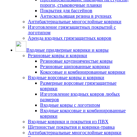
пороги, стыковочные планки
Покрытия для бассейнов
Антискользящая резина в рулонах
Антибактериальные многослойные коврики
Изготовление грязезащитных покрытий с
логотипом
Аренда входных грязезащитных ковров
Входные придверные коврики и ковры
Резиновые ковры и коврики
Резиновые крупноячеистые ковры
Резиновые шипованные коврики
Кокосовые и комбинированные коврики
Входные ворсовые ковры и коврики
Размерные ворсовые грязезащитные
коврики
Изготовление входных ковров любых
размеров
Входные ковры с логотипом
Входные кокосовые и комбинированные
коврики
Входные коврики и покрытия из ПВХ
Щетинистые покрытия и коврики-травка
Антибактериальные многослойные коврики