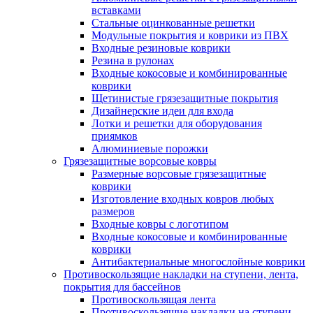
вставками
Стальные оцинкованные решетки
Модульные покрытия и коврики из ПВХ
Входные резиновые коврики
Резина в рулонах
Входные кокосовые и комбинированные
коврики
Щетинистые грязезащитные покрытия
Дизайнерские идеи для входа
Лотки и решетки для оборудования
приямков
Алюминиевые порожки
Грязезащитные ворсовые ковры
Размерные ворсовые грязезащитные
коврики
Изготовление входных ковров любых
размеров
Входные ковры с логотипом
Входные кокосовые и комбинированные
коврики
Антибактериальные многослойные коврики
Противоскользящие накладки на ступени, лента,
покрытия для бассейнов
Противоскользящая лента
Противоскользящие накладки на ступени,