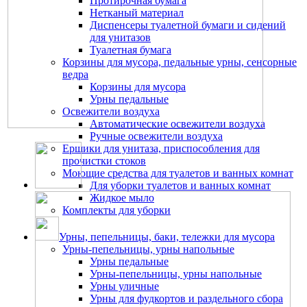
Протирочная бумага
Нетканый материал
Диспенсеры туалетной бумаги и сидений
для унитазов
Туалетная бумага
Корзины для мусора, педальные урны, сенсорные
ведра
Корзины для мусора
Урны педальные
Освежители воздуха
Автоматические освежители воздуха
Ручные освежители воздуха
Ершики для унитаза, приспособления для
прочистки стоков
Моющие средства для туалетов и ванных комнат
Для уборки туалетов и ванных комнат
Жидкое мыло
Комплекты для уборки
Урны, пепельницы, баки, тележки для мусора
Урны-пепельницы, урны напольные
Урны педальные
Урны-пепельницы, урны напольные
Урны уличные
Урны для фудкортов и раздельного сбора