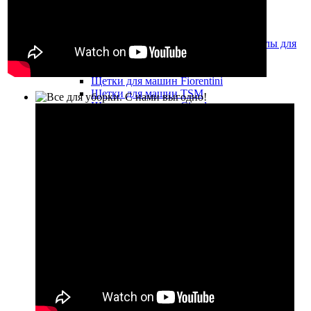
Фильтры
Вакуумные моторы и помпы
Запчасти, аксессуары и расходные материалы для
поломоечных машин
Щётки
Щетки для машин Fiorentini
Щетки для машин TSM
Щетки для машин Cimel
Щетки для машин Factory Cat
Щетки для машин Duplex
Щетки для машин Lavor
Держатели ПАДов
ПАДы
Размывочные круги (пады) для
поломоечных машин
Размывочные круги (пады) для
дисковых(роторных) машин
ПАДы для машины EDGE
Алмазные полировочные ПАДы
Абразивная сетка
Наждачная бумага
Резиновые лезвия, стяжки
Резиновые лезвия, стяжки для машин
Fiorentini