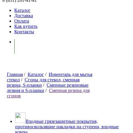
8 (831) 261-41-41
Каталог
Доставка
Оплата
Как купить
Контакты
Моя корзина ( 0 )
Главная
/
Каталог
/
Инвентарь для мытья
стекол
/
Сгоны для стекол, сменная
резина, S-планки
/
Сменные резиновые
лезвия и S-планки
/
Сменная резина для
сгонов
Входные грязезащитные покрытия,
противоскользящие накладки на ступени, входные
ковры