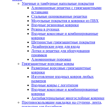
Уличные и тамбурные напольные покрытия
Алюминиевые решетки с грязезащитными
вставками
Стальные оцинкованные решетки
Модульные покрытия и коврики из ПВХ
Входные резиновые коврики
Резина в рулонах
Входные кокосовые и комбинированные
коврики
Щетинистые грязезащитные покрытия
Дизайнерские идеи для входа
Лотки и решетки для оборудования
приямков
Алюминиевые порожки
Грязезащитные ворсовые ковры
Размерные ворсовые грязезащитные
коврики
Изготовление входных ковров любых
размеров
Входные ковры с логотипом
Входные кокосовые и комбинированные
коврики
Антибактериальные многослойные коврики
Противоскользящие накладки на ступени, лента,
покрытия для бассейнов