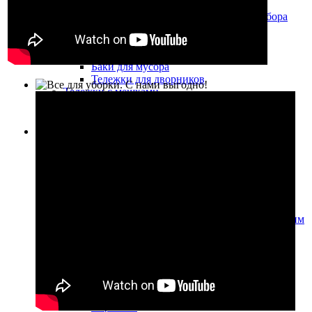
Урны уличные
Урны для фудкортов и раздельного сбора
мусора
Корзины для мусора
Баки для мусора
Баки для мусора
Тележки для дворников
Тележки с мешками
Колёса для тележек
Салфетки, тряпки, протирочные материалы,
перчатки
Салфетки, тряпки, протирочные материалы и
держатели к ним
Салфетки из микрофибры
Салфетки для мытья стекол
Метёлки для уборки пыли
Протирочные материалы и держатели к ним
Медицинские простыни и диспенсеры к
ним
Салфетки бумажные и диспенсеры
Тряпки для уборки пола и других
поверхностей
Перчатки
Перчатки