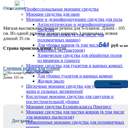
Описание
Профессиональные моющие средства
Моющие средства для окон
Моющие и дезинфицирующие средства для пола
Антисептические и дезинфицирующие
Мягкая высококачественная резина для S-планок. Длина - 105
средства
см. Из одной резинки можно нарезать 3 резиновых лезвия
Для мытья полов (в том числе для
длиной 35 см.
поломоечных машин)
541
Для уборки ковров (в том числе для
руб
за шт
Страна происхождения:
Китай
ковровых экстракторов)
Химические средства для обработки полов
из мрамора и гранита
Моющие средства для туалетов и ванных комнат.
Сменная резина для сгонов
Жидкое мыло
Артикул: AF06109
Для уборки туалетов и ванных комнат
Длина: 105 см
Жидкое мыло
Щелочные моющие средства для удаления масла,
жира и сильных загрязнений
Кислотные моющие средства для санузлов и
послестроительной уборки
Моющие средства Econom-класса Прогресс
Моющие средства для чистки ковров (в том числе
для моющих пылесосов)
Доставка
Низкопенные моющие средства для поломоечных
машин