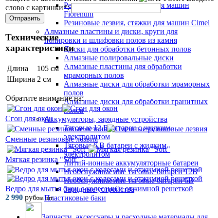
Резиновые лезвия, стяжки для машин
слово с картинки
*
:
Fiorentini
Резиновые лезвия, стяжки для машин Cimel
Алмазные пластины и диски, круги для
Технические
полировки и шлифовки полов из камня
характеристики
Диски для обработки бетонных полов
Алмазные полировальные диски
Алмазные пластины для обработки
Длина
105 см
мраморных полов
Ширина
2 см
Алмазные диски для обработки мраморных
полов
Обратите внимание на:
Алмазные диски для обработки гранитных
полов
Сгон для окон
Аккумуляторы, зарядные устройства
Тяговые 12 В батареи с жидким
электролитом
Сменные резиновые лезвия
Тяговые 6 В батареи с жидким
электролитом
Мягкая резинка "Soft"
Литий-ионные аккумуляторные батареи
Необслуживаемые тяговые батареи 12В
Необслуживаемые тяговые батареи 6В
Ведро для мытья окон с колесами и отжимной решеткой
Зарядные устройства
2 990
руб
Пластиковые баки
за шт.
Запчасти, аксессуары и расходные материалы для