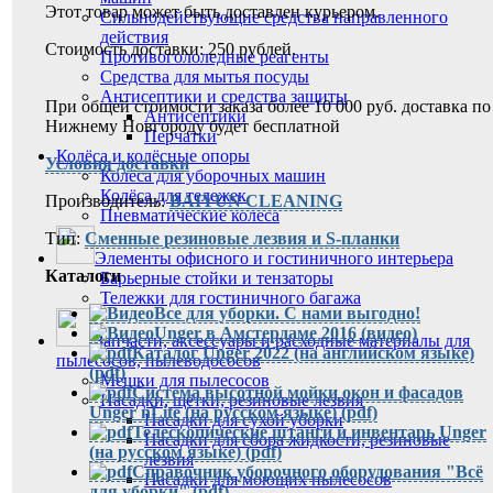
Этот товар может быть доставлен курьером.
Сильнодействующие средства направленного
действия
Стоимость доставки: 250 рублей.
Противогололедные реагенты
Средства для мытья посуды
Антисептики и средства защиты
При общей стоимости заказа более 10 000 руб. доставка по
Антисептики
Нижнему Новгороду будет бесплатной
Перчатки
Колёса и колёсные опоры
Условия доставки
Колёса для уборочных машин
Колёса для тележек
Производитель:
BAIYUN CLEANING
Пневматические колеса
Тип:
Сменные резиновые лезвия и S-планки
Элементы офисного и гостиничного интерьера
Каталоги
Барьерные стойки и тензаторы
Тележки для гостиничного багажа
Все для уборки. С нами выгодно!
Unger в Амстердаме 2016 (видео)
Запчасти, аксессуары и расходные материалы для
Каталог Unger 2022 (на английском языке)
пылесосов, пылеводососов
(pdf)
Мешки для пылесосов
Система высотной мойки окон и фасадов
Насадки, щётки, резиновые лезвия
Unger nLite (на русском языке) (pdf)
Насадки для сухой уборки
Телескопические штанги и инвентарь Unger
Насадки для сбора жидкости, резиновые
(на русском языке) (pdf)
лезвия
Справочник уборочного оборудования "Всё
Насадки для моющих пылесосов
для уборки" (pdf)