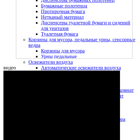
Диспенсеры бумажных полотенец
Бумажные полотенца
Протирочная бумага
Нетканый материал
Диспенсеры туалетной бумаги и сидений
для унитазов
Туалетная бумага
Корзины для мусора, педальные урны, сенсорные
ведра
Корзины для мусора
Урны педальные
Освежители воздуха
видео
Автоматические освежители воздуха
Ручные освежители воздуха
Ершики для унитаза, приспособления для
прочистки стоков
Моющие средства для туалетов и ванных комнат
Для уборки туалетов и ванных комнат
Жидкое мыло
Комплекты для уборки
Урны, пепельницы, баки, тележки для мусора
Урны-пепельницы, урны напольные
Урны педальные
Урны-пепельницы, урны напольные