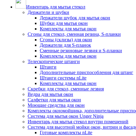
Инвентарь для мытья стекол
Держатели и шубки
Держатели шубок для мытья окон
Шубки для мытья окон
Комплекты для мытья окон
Сгоны для стекол, сменная резина, S-планки
Сгоны (склизы) для окон
Держатели для S-планок
Сменные резиновые лезвия и S-планки
Комплекты для мытья окон
Телескопические штанги
Штанги
Дополнительные приспособления для штанг
Штанги системы nLite
Комплекты для мытья окон
Скребки для стекол, сменные лезвия
Ведра для мытья окон
Салфетки для мытья окон
Моющие средства для окон
Комплекты окномойщика, дополнительные приспо
Система для мытья окон Unger Ninja
Инвентарь для мытья стекол внутри помещений
Система для высотной мойки окон, витрин и фасадо
Готовые комплекты nLite