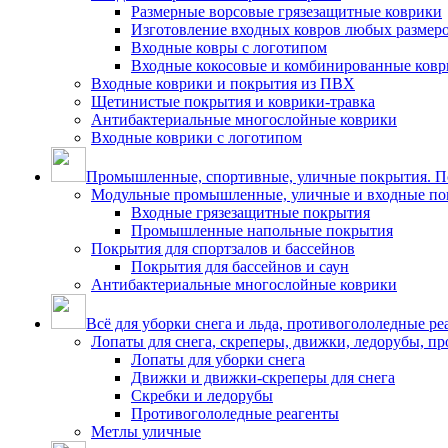
Размерные ворсовые грязезащитные коврики
Изготовление входных ковров любых размер
Входные ковры с логотипом
Входные кокосовые и комбинированные ков
Входные коврики и покрытия из ПВХ
Щетинистые покрытия и коврики-травка
Антибактериальные многослойные коврики
Входные коврики с логотипом
Промышленные, спортивные, уличные покрытия. По
Модульные промышленные, уличные и входные по
Входные грязезащитные покрытия
Промышленные напольные покрытия
Покрытия для спортзалов и бассейнов
Покрытия для бассейнов и саун
Антибактериальные многослойные коврики
Всё для уборки снега и льда, противогололедные ре
Лопаты для снега, скреперы, движки, ледорубы, п
Лопаты для уборки снега
Движки и движки-скреперы для снега
Скребки и ледорубы
Противогололедные реагенты
Метлы уличные