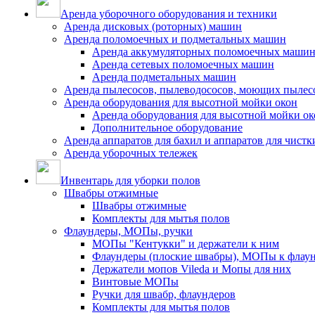
Аренда уборочного оборудования и техники
Аренда дисковых (роторных) машин
Аренда поломоечных и подметальных машин
Аренда аккумуляторных поломоечных маши
Аренда сетевых поломоечных машин
Аренда подметальных машин
Аренда пылесосов, пылеводососов, моющих пылес
Аренда оборудования для высотной мойки окон
Аренда оборудования для высотной мойки ок
Дополнительное оборудование
Аренда аппаратов для бахил и аппаратов для чистк
Аренда уборочных тележек
Инвентарь для уборки полов
Швабры отжимные
Швабры отжимные
Комплекты для мытья полов
Флаундеры, МОПы, ручки
МОПы "Кентукки" и держатели к ним
Флаундеры (плоские швабры), МОПы к флау
Держатели мопов Vileda и Мопы для них
Винтовые МОПы
Ручки для швабр, флаундеров
Комплекты для мытья полов