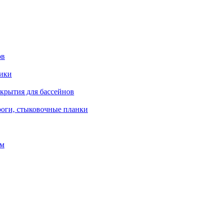
ов
рики
окрытия для бассейнов
роги, стыковочные планки
ом