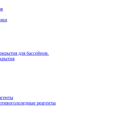
ов
рики
крытия для бассейнов.
крытия
агенты
ротивогололедные реагенты