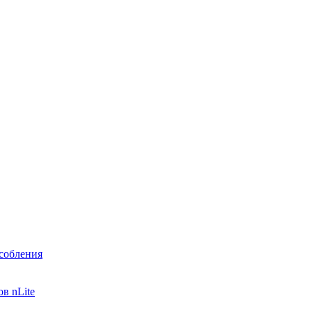
собления
в nLite