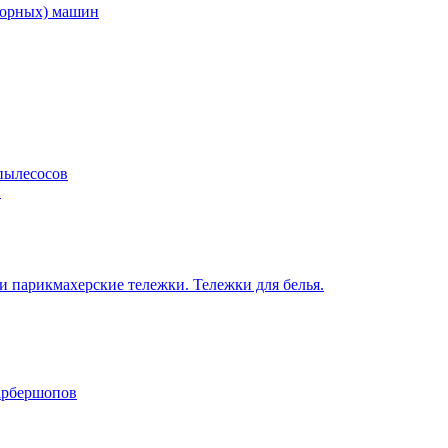
торных) машин
пылесосов
н
 парикмахерские тележки. Тележки для белья.
барбершопов