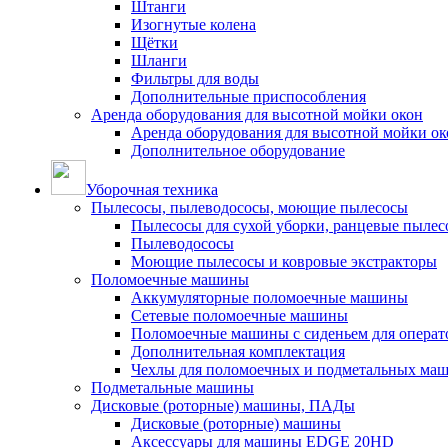
Штанги
Изогнутые колена
Щётки
Шланги
Фильтры для воды
Дополнительные приспособления
Аренда оборудования для высотной мойки окон
Аренда оборудования для высотной мойки ок
Дополнительное оборудование
Уборочная техника
Пылесосы, пылеводососы, моющие пылесосы
Пылесосы для сухой уборки, ранцевые пылес
Пылеводососы
Моющие пылесосы и ковровые экстракторы
Поломоечные машины
Аккумуляторные поломоечные машины
Сетевые поломоечные машины
Поломоечные машины с сиденьем для операто
Дополнительная комплектация
Чехлы для поломоечных и подметальных ма
Подметальные машины
Дисковые (роторные) машины, ПАДы
Дисковые (роторные) машины
Аксессуары для машины EDGE 20HD