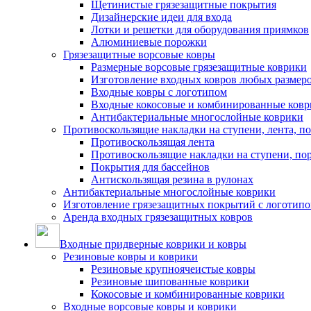
Щетинистые грязезащитные покрытия
Дизайнерские идеи для входа
Лотки и решетки для оборудования приямков
Алюминиевые порожки
Грязезащитные ворсовые ковры
Размерные ворсовые грязезащитные коврики
Изготовление входных ковров любых размер
Входные ковры с логотипом
Входные кокосовые и комбинированные ков
Антибактериальные многослойные коврики
Противоскользящие накладки на ступени, лента, п
Противоскользящая лента
Противоскользящие накладки на ступени, по
Покрытия для бассейнов
Антискользящая резина в рулонах
Антибактериальные многослойные коврики
Изготовление грязезащитных покрытий с логотип
Аренда входных грязезащитных ковров
Входные придверные коврики и ковры
Резиновые ковры и коврики
Резиновые крупноячеистые ковры
Резиновые шипованные коврики
Кокосовые и комбинированные коврики
Входные ворсовые ковры и коврики