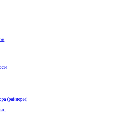
он
осы
ра (райдеры)
шин