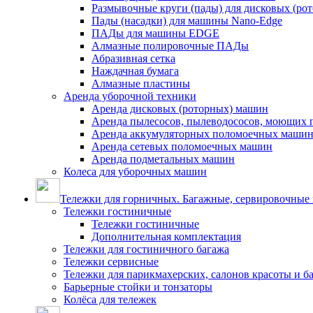
Размывочные круги (пады) для дисковых (ро
Пады (насадки) для машины Nano-Edge
ПАДы для машины EDGE
Алмазные полировочные ПАДы
Абразивная сетка
Наждачная бумага
Алмазные пластины
Аренда уборочной техники
Аренда дисковых (роторных) машин
Аренда пылесосов, пылеводососов, моющих 
Аренда аккумуляторных поломоечных маши
Аренда сетевых поломоечных машин
Аренда подметальных машин
Колеса для уборочных машин
Тележки для горничных. Багажные, сервировочные и
Тележки гостиничные
Тележки гостиничные
Дополнительная комплектация
Тележки для гостиничного багажа
Тележки сервисные
Тележки для парикмахерских, салонов красоты и 
Барьерные стойки и тонзаторы
Колёса для тележек