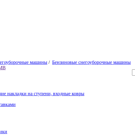
негоуборочные машины
/
Бензиновые снегоуборочные машины
6MB
ие накладки на ступени, входные ковры
тавками
рики