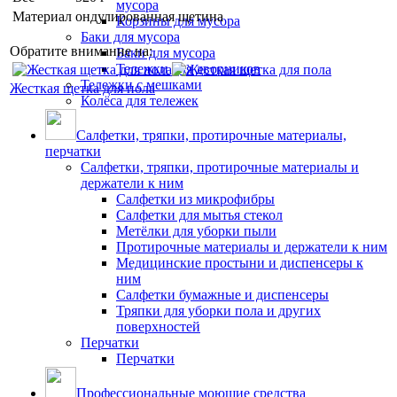
мусора
Материал
ондулированная щетина
Корзины для мусора
Баки для мусора
Обратите внимание на:
Баки для мусора
Тележки для дворников
Тележки с мешками
Жесткая щетка для пола
Колёса для тележек
Салфетки, тряпки, протирочные материалы,
перчатки
Салфетки, тряпки, протирочные материалы и
держатели к ним
Салфетки из микрофибры
Салфетки для мытья стекол
Метёлки для уборки пыли
Протирочные материалы и держатели к ним
Медицинские простыни и диспенсеры к
ним
Салфетки бумажные и диспенсеры
Тряпки для уборки пола и других
поверхностей
Перчатки
Перчатки
Профессиональные моющие средства