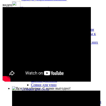
видео
Инвентарь для уборки полов
Швабры отжимные
Швабры отжимные
Комплекты для мытья полов
Флаундеры, МОПы, ручки
МОПы "Кентукки" и держатели к ним
Флаундеры (плоские швабры), МОПы к
флаундерам
Держатели мопов Vileda и Мопы для них
Винтовые МОПы
Ручки для швабр, флаундеров
Комплекты для мытья полов
Тряпки для уборки пола и других
поверхностей
Пластиковые ведра для уборки
Щётки и совки
Комплекты совок+щетка
Щетки для пола
Совки для улиц
Стяжки для пола
Приспособления для удаления сложных
загрязнений, скребки для пола
Предупреждающие таблички и знаки, держатели