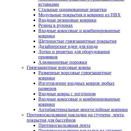
вставками
Стальные оцинкованные решетки
Модульные покрытия и коврики из ПВХ
Входные резиновые коврики
Резина в рулонах
Входные кокосовые и комбинированные
коврики
Щетинистые грязезащитные покрытия
Дизайнерские идеи для входа
Лотки и решетки для оборудования
приямков
Алюминиевые порожки
Грязезащитные ворсовые ковры
Размерные ворсовые грязезащитные
коврики
Изготовление входных ковров любых
размеров
Входные ковры с логотипом
Входные кокосовые и комбинированные
коврики
Антибактериальные многослойные коврики
Противоскользящие накладки на ступени, лента,
покрытия для бассейнов
Противоскользящая лента
Противоскользящие накладки на ступени,