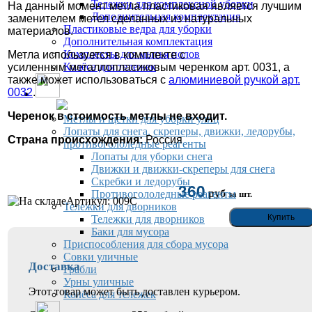
Тележки для комплексной уборки
На данный момент метла пластиковая является лучшим
Дополнительная комплектация
заменителем метел сделанных из натуральных
Пластиковые ведра для уборки
материалов.
Дополнительная комплектация
Комплекты для мытья полов
Метла используется в комплекте с
Колёса для тележек
усиленным металлопласиковым черенком арт. 0031, а
также может использоваться с
алюминиевой ручкой арт.
0032
.
Инвентарь для уборки улиц
Черенок в стоимость метлы не входит.
Метлы и щетки для уборки улиц
Лопаты для снега, скреперы, движки, ледорубы,
Страна происхождения:
Россия
противогололедные реагенты
Лопаты для уборки снега
Движки и движки-скреперы для снега
Скребки и ледорубы
360
руб
Противогололедные реагенты
за шт.
Артикул: 009C
Тележки для дворников
Тележки для дворников
Баки для мусора
Приспособления для сбора мусора
Совки уличные
Доставка
Грабли
Урны уличные
Этот товар может быть доставлен курьером.
Колёса для тележек