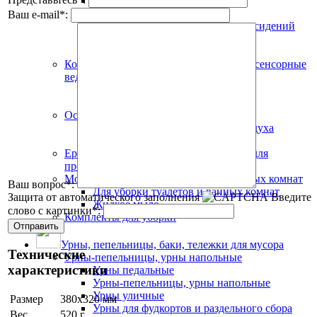
Протирочная бумага
Нетканый материал
Ваш e-mail
*
:
Диспенсеры туалетной бумаги и сидений
для унитазов
Туалетная бумага
Корзины для мусора, педальные урны, сенсорные
ведра
Корзины для мусора
Урны педальные
Освежители воздуха
Автоматические освежители воздуха
Ручные освежители воздуха
Ершики для унитаза, приспособления для
прочистки стоков
Моющие средства для туалетов и ванных комнат
Ваш вопрос
*
:
Для уборки туалетов и ванных комнат
Защита от автоматического заполнения
Введите
Жидкое мыло
слово с картинки
*
:
Комплекты для уборки
Урны, пепельницы, баки, тележки для мусора
Технические
Урны-пепельницы, урны напольные
характеристики
Урны педальные
Урны-пепельницы, урны напольные
Урны уличные
Размер
380x320 мм
Урны для фудкортов и раздельного сбора
Вес
520 г