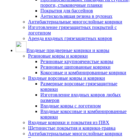
пороги, стыковочные планки
Покрытия для бассейнов
Антискользящая резина в рулонах
Антибактериальные многослойные коврики
Изготовление грязезащитных покрытий с
логотипом
Аренда входных грязезащитных ковров
Входные придверные коврики и ковры
Резиновые ковры и коврики
Резиновые крупноячеистые ковры
Резиновые шипованные коврики
Кокосовые и комбинированные коврики
Входные ворсовые ковры и коврики
Размерные ворсовые грязезащитные
коврики
Изготовление входных ковров любых
размеров
Входные ковры с логотипом
Входные кокосовые и комбинированные
коврики
Входные коврики и покрытия из ПВХ
Щетинистые покрытия и коврики-травка
Антибактериальные многослойные коврики