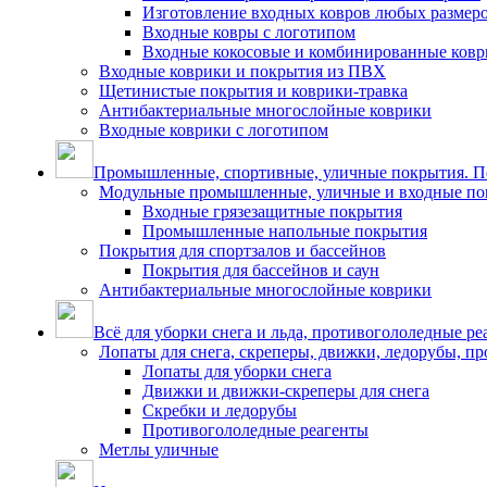
Изготовление входных ковров любых размер
Входные ковры с логотипом
Входные кокосовые и комбинированные ков
Входные коврики и покрытия из ПВХ
Щетинистые покрытия и коврики-травка
Антибактериальные многослойные коврики
Входные коврики с логотипом
Промышленные, спортивные, уличные покрытия. По
Модульные промышленные, уличные и входные по
Входные грязезащитные покрытия
Промышленные напольные покрытия
Покрытия для спортзалов и бассейнов
Покрытия для бассейнов и саун
Антибактериальные многослойные коврики
Всё для уборки снега и льда, противогололедные ре
Лопаты для снега, скреперы, движки, ледорубы, п
Лопаты для уборки снега
Движки и движки-скреперы для снега
Скребки и ледорубы
Противогололедные реагенты
Метлы уличные