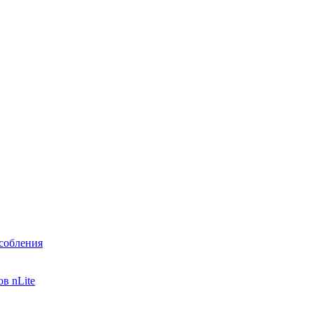
собления
в nLite