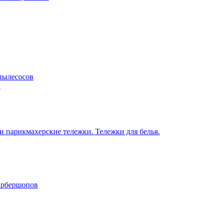
пылесосов
н
 парикмахерские тележки. Тележки для белья.
барбершопов