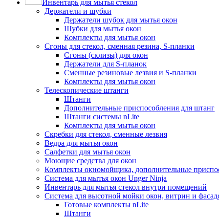
Инвентарь для мытья стекол
Держатели и шубки
Держатели шубок для мытья окон
Шубки для мытья окон
Комплекты для мытья окон
Сгоны для стекол, сменная резина, S-планки
Сгоны (склизы) для окон
Держатели для S-планок
Сменные резиновые лезвия и S-планки
Комплекты для мытья окон
Телескопические штанги
Штанги
Дополнительные приспособления для штанг
Штанги системы nLite
Комплекты для мытья окон
Скребки для стекол, сменные лезвия
Ведра для мытья окон
Салфетки для мытья окон
Моющие средства для окон
Комплекты окномойщика, дополнительные приспо
Система для мытья окон Unger Ninja
Инвентарь для мытья стекол внутри помещений
Система для высотной мойки окон, витрин и фасадо
Готовые комплекты nLite
Штанги