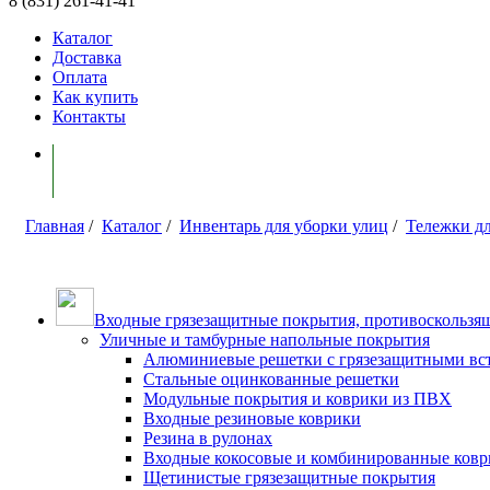
8 (831) 261-41-41
Каталог
Доставка
Оплата
Как купить
Контакты
Моя корзина ( 0 )
Главная
/
Каталог
/
Инвентарь для уборки улиц
/
Тележки д
Входные грязезащитные покрытия, противоскользящ
Уличные и тамбурные напольные покрытия
Алюминиевые решетки с грязезащитными вс
Стальные оцинкованные решетки
Модульные покрытия и коврики из ПВХ
Входные резиновые коврики
Резина в рулонах
Входные кокосовые и комбинированные ков
Щетинистые грязезащитные покрытия