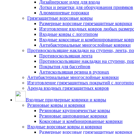
Дизайнерские идеи для входа
Лотки и решетки для оборудования приямков
Алюминиевые порожки
Грязезащитные ворсовые ковры
Размерные ворсовые грязезащитные коврики
Изготовление входных ковров любых размер
Входные ковры с логотипом
Входные кокосовые и комбинированные ков
Антибактериальные многослойные коврики
Противоскользящие накладки на ступени, лента, п
Противоскользящая лента
Противоскользящие накладки на ступени, по
Покрытия для бассейнов
Антискользящая резина в рулонах
Антибактериальные многослойные коврики
Изготовление грязезащитных покрытий с логотип
Аренда входных грязезащитных ковров
Входные придверные коврики и ковры
Резиновые ковры и коврики
Резиновые крупноячеистые ковры
Резиновые шипованные коврики
Кокосовые и комбинированные коврики
Входные ворсовые ковры и коврики
Размерные ворсовые грязезащитные коврики