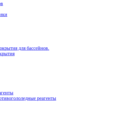
ов
рики
крытия для бассейнов.
крытия
агенты
ротивогололедные реагенты