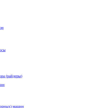
он
осы
ра (райдеры)
шин
торных) машин