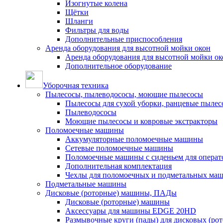
Изогнутые колена
Щётки
Шланги
Фильтры для воды
Дополнительные приспособления
Аренда оборудования для высотной мойки окон
Аренда оборудования для высотной мойки ок
Дополнительное оборудование
Уборочная техника
Пылесосы, пылеводососы, моющие пылесосы
Пылесосы для сухой уборки, ранцевые пылес
Пылеводососы
Моющие пылесосы и ковровые экстракторы
Поломоечные машины
Аккумуляторные поломоечные машины
Сетевые поломоечные машины
Поломоечные машины с сиденьем для операто
Дополнительная комплектация
Чехлы для поломоечных и подметальных ма
Подметальные машины
Дисковые (роторные) машины, ПАДы
Дисковые (роторные) машины
Аксессуары для машины EDGE 20HD
Размывочные круги (пады) для дисковых (ро